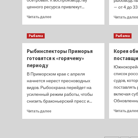
рыбоводств
ценного ресурса привлекут...
— от 4 до 337
Прочитать
Читать далее
Читать дале
больше
о
Каспийских
Рыбалка
Рыбалка
рыбоводов
ждет
Рыбинспекторы Приморья
Корея об
рекордная
закладка
готовятся к «горячему»
поставщи
икры
периоду
Южнокорейс
список росс
В Приморском крае с апреля
судов, кото
начнется нерест пресноводных
поставлять
видов. Рыбоохрана перейдет на
включая суб
усиленный режим работы, чтобы
Обновленны
снизить браконьерский пресс и...
Прочитать
Читать дале
Читать далее
больше
о
Рыбинспекторы
Приморья