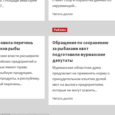
а. Площади акваторий
крабовых
аукционов
окружающей...
...
в
Прочитать
Прочитать
Читать далее
е
регионы
больше
больше
о
о
Следить
Озерам
Рыбалка
за
Новосибирской
экологией
области
новила перечень
Обращение по сохранению
поможет
вновь
новая
ков рыбы
попытаются
за рыбаками квот
ФГИС
найти
подготовили мурманские
кие власти расширили
аквафермеров
депутаты
ийских предприятий и
рые имеют право
Мурманская областная дума
 рыбную продукцию,
предлагает не применять норму о
продукты, в республику.
принудительном изъятии долей
й перечень...
квот на вылов к предприятиям,
которые не могут освоить...
Прочитать
е
больше
Прочитать
Читать далее
о
больше
Корея
о
обновила
Обращение