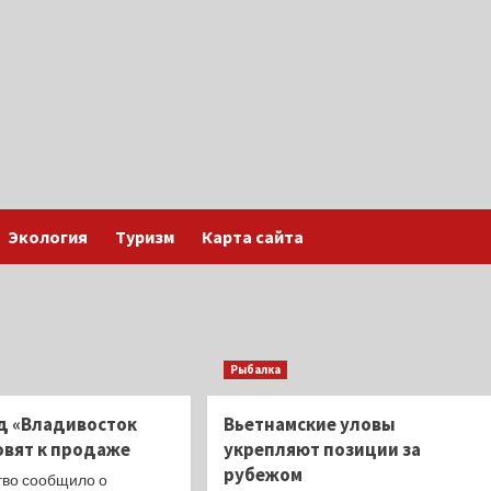
Экология
Туризм
Карта сайта
Рыбалка
д «Владивосток
Вьетнамские уловы
овят к продаже
укрепляют позиции за
рубежом
во сообщило о