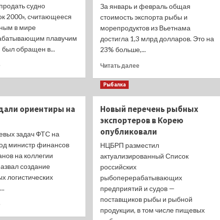
продать судно
За январь и февраль общая
ок 2000», считающееся
стоимость экспорта рыбы и
ным в мире
морепродуктов из Вьетнама
абатывающим плавучим
достигла 1,3 млрд долларов. Это на
 был обращен в...
23% больше,...
Прочитать
Прочитать
е
Читать далее
больше
больше
о
о
Рыбалка
Плавзавод
Вьетнамские
«Владивосток
уловы
дали ориентиры на
Новый перечень рыбных
2000»
укрепляют
экспортеров в Корею
готовят
позиции
к
за
опубликовали
евых задач ФТС на
продаже
рубежом
од министр финансов
НЦБРП разместил
анов на коллегии
актуализированный Список
назвал создание
российских
х логистических
рыбоперерабатывающих
..
предприятий и судов —
поставщиков рыбы и рыбной
Прочитать
е
продукции, в том числе пищевых
больше