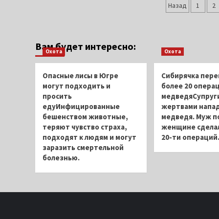
Пагина
готовятся
Назад
1
2
к
записей
«горячему»
периоду
Вам будет интересно:
Охота
Охота
Опасные лисы в Югре
Сибирячка пере
могут подходить и
более 20 операц
просить
медведяСупруги
едуИнфицированные
жертвами напа
бешенством животные,
медведя. Муж п
теряют чувство страха,
женщине сдела
подходят к людям и могут
20-ти операций
заразить смертельной
болезнью.