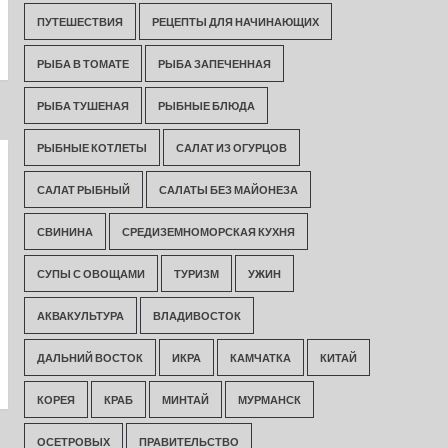
ПУТЕШЕСТВИЯ
РЕЦЕПТЫ ДЛЯ НАЧИНАЮЩИХ
РЫБА В ТОМАТЕ
РЫБА ЗАПЕЧЕННАЯ
РЫБА ТУШЕНАЯ
РЫБНЫЕ БЛЮДА
РЫБНЫЕ КОТЛЕТЫ
САЛАТ ИЗ ОГУРЦОВ
САЛАТ РЫБНЫЙ
САЛАТЫ БЕЗ МАЙОНЕЗА
СВИНИНА
СРЕДИЗЕМНОМОРСКАЯ КУХНЯ
СУПЫ С ОВОЩАМИ
ТУРИЗМ
УЖИН
АКВАКУЛЬТУРА
ВЛАДИВОСТОК
ДАЛЬНИЙ ВОСТОК
ИКРА
КАМЧАТКА
КИТАЙ
КОРЕЯ
КРАБ
МИНТАЙ
МУРМАНСК
ОСЕТРОВЫХ
ПРАВИТЕЛЬСТВО