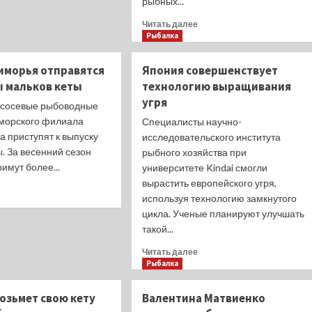
рыбных...
о
Таможне
Прочитать
Читать далее
дали
больше
Рыбалка
ориентиры
о
на
Новый
риморья отправятся
2024
Япония совершенствует
перечень
год
 мальков кеты
технологию выращивания
рыбных
угря
экспортеров
ососевые рыбоводные
в
морского филиала
Специалисты научно-
Корею
 приступят к выпуску
исследовательского института
опубликовали
. За весенний сезон
рыбного хозяйства при
римут более...
университете Kindai смогли
вырастить европейского угря,
Прочитать
е
используя технологию замкнутого
больше
цикла. Ученые планируют улучшать
о
В
такой...
реки
Прочитать
Читать далее
Приморья
больше
Рыбалка
отправятся
о
миллионы
Япония
мальков
озьмет свою кету
Валентина Матвиенко
совершенствует
кеты