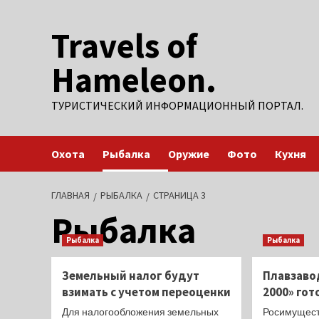
Перейти
Travels of
к
содержимому
Hameleon.
ТУРИСТИЧЕСКИЙ ИНФОРМАЦИОННЫЙ ПОРТАЛ.
Охота
Рыбалка
Оружие
Фото
Кухня
ГЛАВНАЯ
РЫБАЛКА
СТРАНИЦА 3
Рыбалка
Рыбалка
Рыбалка
Земельный налог будут
Плавзаво
взимать с учетом переоценки
2000» гот
Для налогообложения земельных
Росимущест