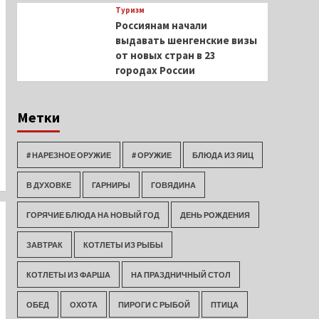
Туризм
Россиянам начали
выдавать шенгенские визы
от новых стран в 23
городах России
Метки
# НАРЕЗНОЕ ОРУЖИЕ
# ОРУЖИЕ
БЛЮДА ИЗ ЯИЦ
В ДУХОВКЕ
ГАРНИРЫ
ГОВЯДИНА
ГОРЯЧИЕ БЛЮДА НА НОВЫЙ ГОД
ДЕНЬ РОЖДЕНИЯ
ЗАВТРАК
КОТЛЕТЫ ИЗ РЫБЫ
КОТЛЕТЫ ИЗ ФАРША
НА ПРАЗДНИЧНЫЙ СТОЛ
ОБЕД
ОХОТА
ПИРОГИ С РЫБОЙ
ПТИЦА