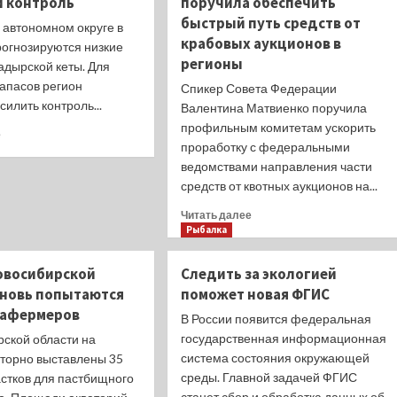
й контроль
поручила обеспечить
технологию
быстрый путь средств от
выращивания
 автономном округе в
угря
крабовых аукционов в
рогнозируются низкие
регионы
адырской кеты. Для
запасов регион
Спикер Совета Федерации
силить контроль...
Валентина Матвиенко поручила
профильным комитетам ускорить
Прочитать
е
проработку с федеральными
больше
о
ведомствами направления части
Чукотка
средств от квотных аукционов на...
возьмет
Прочитать
Читать далее
свою
больше
Рыбалка
кету
о
на
Валентина
особый
овосибирской
Следить за экологией
Матвиенко
контроль
вновь попытаются
поможет новая ФГИС
поручила
вафермеров
обеспечить
В России появится федеральная
быстрый
государственная информационная
рской области на
путь
система состояния окружающей
вторно выставлены 35
средств
среды. Главной задачей ФГИС
астков для пастбищного
от
станет сбор и обработка данных об