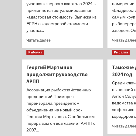
участков с первого квартала 2024 г.
намерении 
применяется актуализированная
«Владивост
кадастровая стоимость. Выписка из
самым круп
ЕГРН о кадастровой стоимости
рыбоперер
участка...
заводом. Он
Прочитать
Читать далее
Читать дале
больше
о
Рыбалка
Рыбалка
Земельный
налог
Георгий Мартынов
Таможне 
будут
продолжит руководство
2024 год
взимать
с
АРПП
Среди ключ
учетом
нынешний г
Ассоциация рыбохозяйственных
переоценки
Антон Силу
предприятий Приморья
ведомства 
переизбрала президентом
эффективны
объединения на новый срок
коридоров с.
Георгия Мартынова. С небольшим
перерывом он возглавляет АРПП с
Читать дале
2007...