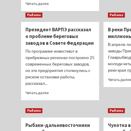
Прочитать
Читать далее
больше
о
Рыбалка
Рыбалка
Георгий
Мартынов
Президент ВАРПЭ рассказал
В реки П
продолжит
о проблеме береговых
миллионы
руководство
АРПП
заводов в Совете Федерации
В апреле л
заводы При
По программе инвестквот в
Главрыбвода
прибрежных регионах построено 25
молоди кеты
современных береговых заводов,
реки края п
но эти предприятия столкнулись с
риском остановки работы,
Читать дале
рассказал...
Прочитать
Читать далее
больше
о
Президент
Рыбалка
Рыбалка
ВАРПЭ
рассказал
Рыбаки-дальневосточники
Чукотка в
о
проблеме