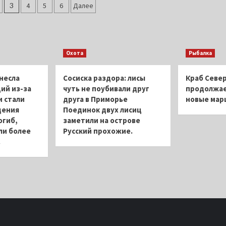
ция
перечень
по
3
4
5
6
Далее
поставщиков
сохранению
рыбы
за
рыбаками
квот
подготовили
Охота
Рыбалка
мурманские
депутаты
несла
Сосиска раздора: лисы
Краб Север
ий из-за
чуть не поубивали друг
продолжае
 стали
друга в Приморье
новые ма
дения
Поединок двух лисиц
огиб,
заметили на острове
ли более
Русский прохожие.
.