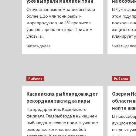
уже выбрали миллион тонн
на особы
береговых
Отечественные компании освоили
В Чукотском
заводов
более 1,26 млн тонн рыбы и
этом году п
в
морепродуктов, на 4% превысив
подходы ан
Совете
Федерации
уровень прошлого года. При этом
защиты ее 
уловы в...
планирует у
Прочитать
Читать далее
Читать дале
больше
о
Рыбаки-
дальневосточники
уже
Рыбалка
Рыбалка
выбрали
миллион
тонн
Каспийских рыбоводов ждет
Озерам Н
рекордная закладка икры
области 
найти ак
На предприятиях Каспийского
филиала Главрыбвода в нынешнем
В Новосиби
рыбоводном сезоне примет участие
аукцион по
рекордное количество особей
озерных уч
осетровых. К воспроизводству