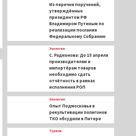
Из перечня поручений,
утверждённых
президентом РФ
Владимиром Путиным по
реализации послания
Федеральному Собранию
Экология
С. Радионова: До 15 апреля
производителям и
импортёрам товаров
необходимо сдать
отчётность в рамках
исполнения РОП
Экология
Опыт Подмосковья в
рекультивации полигонов
ТКО обсудили в Питере
Туризм