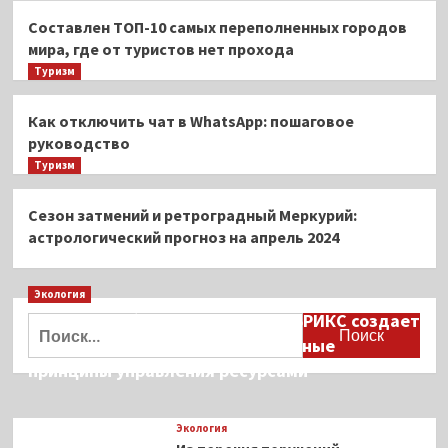
Составлен ТОП-10 самых переполненных городов
мира, где от туристов нет прохода
Туризм
Как отключить чат в WhatsApp: пошаговое
руководство
Туризм
Сезон затмений и ретроградный Меркурий:
астрологический прогноз на апрель 2024
Экология
Дмитрий Кобылкин: площадка БРИКС создает
Найти:
возможность сформировать единые
принципы управления ресурсами
Экология