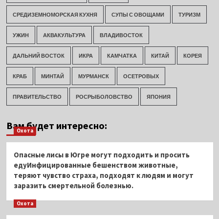
СРЕДИЗЕМНОМОРСКАЯ КУХНЯ
СУПЫ С ОВОЩАМИ
ТУРИЗМ
УЖИН
АКВАКУЛЬТУРА
ВЛАДИВОСТОК
ДАЛЬНИЙ ВОСТОК
ИКРА
КАМЧАТКА
КИТАЙ
КОРЕЯ
КРАБ
МИНТАЙ
МУРМАНСК
ОСЕТРОВЫХ
ПРАВИТЕЛЬСТВО
РОСРЫБОЛОВСТВО
ЯПОНИЯ
Вам будет интересно:
Охота
Опасные лисы в Югре могут подходить и просить
едуИнфицированные бешенством животные,
теряют чувство страха, подходят к людям и могут
заразить смертельной болезнью.
Охота