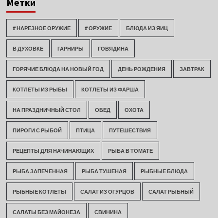
Метки
# НАРЕЗНОЕ ОРУЖИЕ
# ОРУЖИЕ
БЛЮДА ИЗ ЯИЦ
В ДУХОВКЕ
ГАРНИРЫ
ГОВЯДИНА
ГОРЯЧИЕ БЛЮДА НА НОВЫЙ ГОД
ДЕНЬ РОЖДЕНИЯ
ЗАВТРАК
КОТЛЕТЫ ИЗ РЫБЫ
КОТЛЕТЫ ИЗ ФАРША
НА ПРАЗДНИЧНЫЙ СТОЛ
ОБЕД
ОХОТА
ПИРОГИ С РЫБОЙ
ПТИЦА
ПУТЕШЕСТВИЯ
РЕЦЕПТЫ ДЛЯ НАЧИНАЮЩИХ
РЫБА В ТОМАТЕ
РЫБА ЗАПЕЧЕННАЯ
РЫБА ТУШЕНАЯ
РЫБНЫЕ БЛЮДА
РЫБНЫЕ КОТЛЕТЫ
САЛАТ ИЗ ОГУРЦОВ
САЛАТ РЫБНЫЙ
САЛАТЫ БЕЗ МАЙОНЕЗА
СВИНИНА