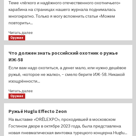
6,5
Теме «лёгкого и надёжного отечественного охотничьего»
Creedmoor
карабина на страницах нашего журнала поднималась
и
многократно. Только я могу вспомнить статьи «Можем
.308
повторить»...
Win.
Прочитать
Читать далее
больше
Оружие
о
И
Что должен знать российский охотник о ружье
возвращаясь
ИЖ-58
к
лёгкому
Если вам надо охотиться, а денег мало, или нужно дешёвое
и
ружьё, «которое не жалко», – смело берите ИЖ-58. Никакой
надёжному
изощрённости...
полуавтомату
в
Прочитать
Читать далее
.308
больше
Оружие
Win
о
Что
Ружьё Huglu Effecto Zeon
должен
На выставке «ОRЁLEXPO», проходившей в московском
знать
российский
Гостином дворе в октябре 2023 года, была представлена
охотник
новая пневматическая винтовка турецкого концерна Huglu...