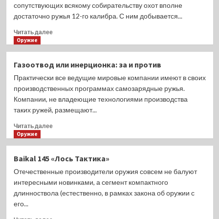
сопутствующих всякому собирательству охот вполне
достаточно ружья 12-го калибра. С ним добывается...
Прочитать
Читать далее
больше
Оружие
о
«Птичий»
Газоотвод или инерционка: за и против
карабин.
Практически все ведущие мировые компании имеют в своих
Винтовки
в
производственных программах самозарядные ружья.
патроне
Компании, не владеющие технологиями производства
.22WMR
таких ружей, размещают...
Прочитать
Читать далее
больше
Оружие
о
Газоотвод
Baikal 145 «Лось Тактика»
или
Отечественные производители оружия совсем не балуют
инерционка:
за
интересными новинками, а сегмент компактного
и
длинноствола (естественно, в рамках закона об оружии с
против
его...
Прочитать