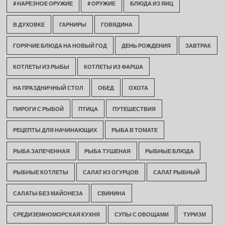
# НАРЕЗНОЕ ОРУЖИЕ
# ОРУЖИЕ
БЛЮДА ИЗ ЯИЦ
В ДУХОВКЕ
ГАРНИРЫ
ГОВЯДИНА
ГОРЯЧИЕ БЛЮДА НА НОВЫЙ ГОД
ДЕНЬ РОЖДЕНИЯ
ЗАВТРАК
КОТЛЕТЫ ИЗ РЫБЫ
КОТЛЕТЫ ИЗ ФАРША
НА ПРАЗДНИЧНЫЙ СТОЛ
ОБЕД
ОХОТА
ПИРОГИ С РЫБОЙ
ПТИЦА
ПУТЕШЕСТВИЯ
РЕЦЕПТЫ ДЛЯ НАЧИНАЮЩИХ
РЫБА В ТОМАТЕ
РЫБА ЗАПЕЧЕННАЯ
РЫБА ТУШЕНАЯ
РЫБНЫЕ БЛЮДА
РЫБНЫЕ КОТЛЕТЫ
САЛАТ ИЗ ОГУРЦОВ
САЛАТ РЫБНЫЙ
САЛАТЫ БЕЗ МАЙОНЕЗА
СВИНИНА
СРЕДИЗЕМНОМОРСКАЯ КУХНЯ
СУПЫ С ОВОЩАМИ
ТУРИЗМ