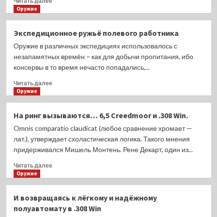
Читать далее
больше
Оружие
о
Baikal
Экспедиционное ружьё полевого работника
145
Оружие в различных экспедициях использовалось с
«Лось
Тактика»
незапамятных времён – как для добычи пропитания, ибо
консервы в то время нечасто попадались,...
Прочитать
Читать далее
больше
Оружие
о
Экспедиционное
На ринг вызываются… 6,5 Creedmoor и .308 Win.
ружьё
Omnis comparatio claudicat (любое сравнение хромает —
полевого
работника
лат.), утверждает схоластическая логика. Такого мнения
придерживался Мишель Монтень. Рене Декарт, один из...
Прочитать
Читать далее
больше
Оружие
о
На
И возвращаясь к лёгкому и надёжному
ринг
полуавтомату в .308 Win
вызываются…