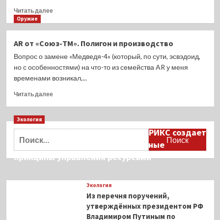
о
Прочитать
ружье
Читать далее
больше
Оружие
ИЖ-58
о
Ружьё
AR от «Союз-ТМ». Полигон и производство
Huglu
Вопрос о замене «Медведя-4» (который, по сути, эсвэдоид,
Effecto
Zeon
но с особенностями) на что-то из семейства AR у меня
временами возникал,...
Прочитать
Читать далее
больше
о
Экология
AR
от
Дмитрий Кобылкин: площадка БРИКС создает
Найти:
«Союз-
возможность сформировать единые
ТМ».
принципы управления ресурсами
Полигон
и
производство
Экология
Из перечня поручений,
утверждённых президентом РФ
Владимиром Путиным по