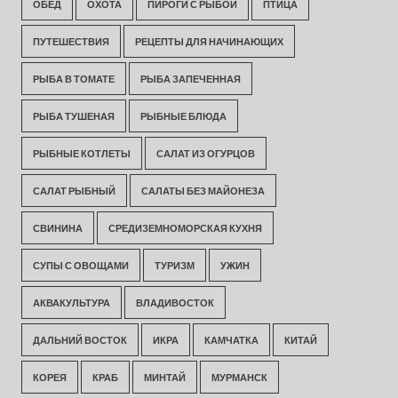
ОБЕД
ОХОТА
ПИРОГИ С РЫБОЙ
ПТИЦА
ПУТЕШЕСТВИЯ
РЕЦЕПТЫ ДЛЯ НАЧИНАЮЩИХ
РЫБА В ТОМАТЕ
РЫБА ЗАПЕЧЕННАЯ
РЫБА ТУШЕНАЯ
РЫБНЫЕ БЛЮДА
РЫБНЫЕ КОТЛЕТЫ
САЛАТ ИЗ ОГУРЦОВ
САЛАТ РЫБНЫЙ
САЛАТЫ БЕЗ МАЙОНЕЗА
СВИНИНА
СРЕДИЗЕМНОМОРСКАЯ КУХНЯ
СУПЫ С ОВОЩАМИ
ТУРИЗМ
УЖИН
АКВАКУЛЬТУРА
ВЛАДИВОСТОК
ДАЛЬНИЙ ВОСТОК
ИКРА
КАМЧАТКА
КИТАЙ
КОРЕЯ
КРАБ
МИНТАЙ
МУРМАНСК