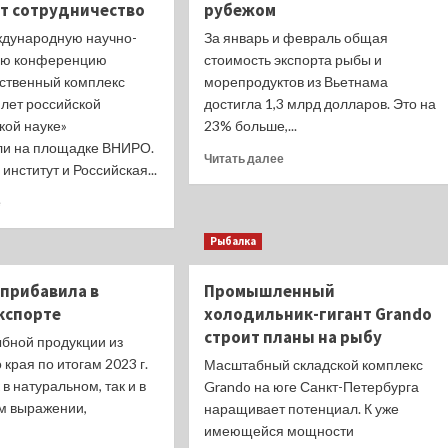
т сотрудничество
рубежом
дународную научно-
За январь и февраль общая
ую конференцию
стоимость экспорта рыбы и
ственный комплекс
морепродуктов из Вьетнама
 лет российской
достигла 1,3 млрд долларов. Это на
кой науке»
23% больше,...
ли на площадке ВНИРО.
Прочитать
Читать далее
институт и Российская...
больше
о
Прочитать
е
Вьетнамские
больше
уловы
о
Рыбалка
укрепляют
Рыбохозяйственная
позиции
и
 прибавила в
Промышленный
за
академическая
рубежом
кспорте
холодильник-гигант Grando
наука
укрепляют
строит планы на рыбу
ыбной продукции из
сотрудничество
 края по итогам 2023 г.
Масштабный складской комплекс
 в натуральном, так и в
Grando на юге Санкт-Петербурга
м выражении,
наращивает потенциал. К уже
имеющейся мощности