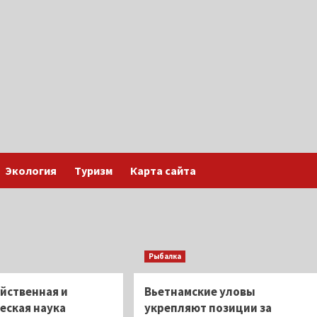
Экология
Туризм
Карта сайта
Рыбалка
йственная и
Вьетнамские уловы
еская наука
укрепляют позиции за