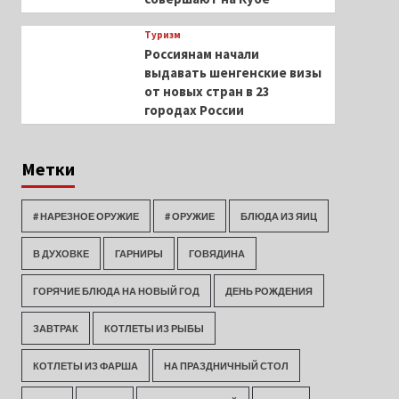
Туризм
Россиянам начали
выдавать шенгенские визы
от новых стран в 23
городах России
Метки
# НАРЕЗНОЕ ОРУЖИЕ
# ОРУЖИЕ
БЛЮДА ИЗ ЯИЦ
В ДУХОВКЕ
ГАРНИРЫ
ГОВЯДИНА
ГОРЯЧИЕ БЛЮДА НА НОВЫЙ ГОД
ДЕНЬ РОЖДЕНИЯ
ЗАВТРАК
КОТЛЕТЫ ИЗ РЫБЫ
КОТЛЕТЫ ИЗ ФАРША
НА ПРАЗДНИЧНЫЙ СТОЛ