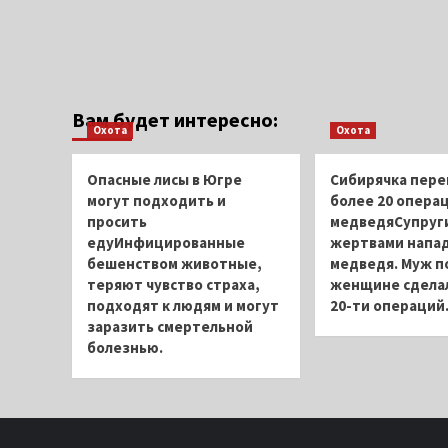
Вам будет интересно:
Охота
Охота
Опасные лисы в Югре
Сибирячка пере
могут подходить и
более 20 операц
просить
медведяСупруги
едуИнфицированные
жертвами напа
бешенством животные,
медведя. Муж п
теряют чувство страха,
женщине сдела
подходят к людям и могут
20-ти операций
заразить смертельной
болезнью.