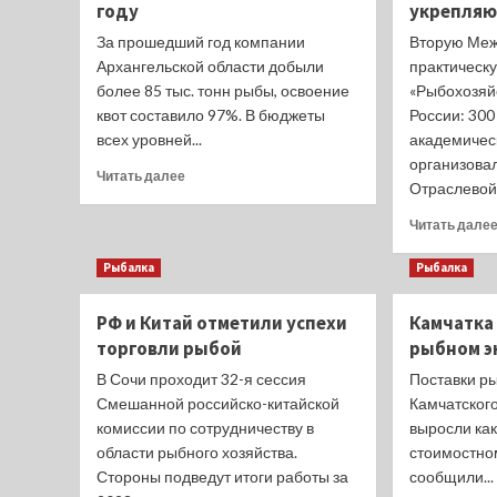
году
укрепляю
За прошедший год компании
Вторую Меж
Архангельской области добыли
практическ
более 85 тыс. тонн рыбы, освоение
«Рыбохозяй
квот составило 97%. В бюджеты
России: 300
всех уровней...
академичес
организова
Прочитать
Читать далее
Отраслевой 
больше
о
Читать дале
Поморье
почти
Рыбалка
Рыбалка
полностью
выбрало
РФ и Китай отметили успехи
Камчатка
квоты
в
торговли рыбой
рыбном э
прошлом
В Сочи проходит 32-я сессия
Поставки р
году
Смешанной российско-китайской
Камчатского
комиссии по сотрудничеству в
выросли как
области рыбного хозяйства.
стоимостно
Стороны подведут итоги работы за
сообщили...