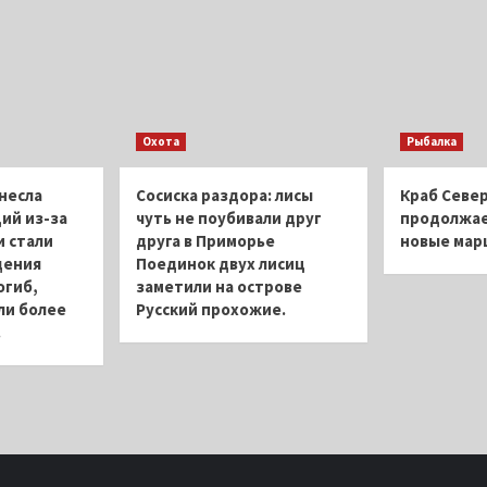
Охота
Рыбалка
несла
Сосиска раздора: лисы
Краб Север
ий из-за
чуть не поубивали друг
продолжае
 стали
друга в Приморье
новые ма
дения
Поединок двух лисиц
огиб,
заметили на острове
ли более
Русский прохожие.
.