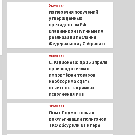
Экология
Из перечня поручений,
утверждённых
президентом РФ
Владимиром Путиным по
реализации послания
Федеральному Собранию
Экология
С. Радионова: До 15 апреля
производителям и
импортёрам товаров
необходимо сдать
отчётность в рамках
исполнения РОП
Экология
Опыт Подмосковья в
рекультивации полигонов
ТКО обсудили в Питере