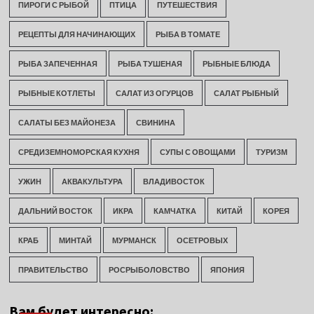
ПИРОГИ С РЫБОЙ
ПТИЦА
ПУТЕШЕСТВИЯ
РЕЦЕПТЫ ДЛЯ НАЧИНАЮЩИХ
РЫБА В ТОМАТЕ
РЫБА ЗАПЕЧЕННАЯ
РЫБА ТУШЕНАЯ
РЫБНЫЕ БЛЮДА
РЫБНЫЕ КОТЛЕТЫ
САЛАТ ИЗ ОГУРЦОВ
САЛАТ РЫБНЫЙ
САЛАТЫ БЕЗ МАЙОНЕЗА
СВИНИНА
СРЕДИЗЕМНОМОРСКАЯ КУХНЯ
СУПЫ С ОВОЩАМИ
ТУРИЗМ
УЖИН
АКВАКУЛЬТУРА
ВЛАДИВОСТОК
ДАЛЬНИЙ ВОСТОК
ИКРА
КАМЧАТКА
КИТАЙ
КОРЕЯ
КРАБ
МИНТАЙ
МУРМАНСК
ОСЕТРОВЫХ
ПРАВИТЕЛЬСТВО
РОСРЫБОЛОВСТВО
ЯПОНИЯ
Вам будет интересно: