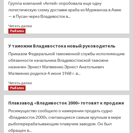
Группа компаний «Антей» опробовала еще одну
логистическую схему доставки краба из Мурманска в Азию
— в Пусан через Владивосток в...
Прочитать
Читать далее
больше
Рыбалка
о
Краб
У таможни Владивостока новый руководитель
Северного
Приказом Федеральной таможенной службы исполняющим
бассейна
продолжает
обязанности начальника Владивостокской таможни
осваивать
назначен Эрнест Матвиенко.Эрнест Анатольевич
новые
Матвиенко родился 4 июня 1968 г. в...
маршруты
Прочитать
Читать далее
больше
Рыбалка
о
У
Плавзавод «Владивосток 2000» готовят к продаже
таможни
Росимущество сообщило о намерении продать судно
Владивостока
новый
«Владивосток 2000», считающееся самым крупным в мире
руководитель
рыбоперерабатывающим плавучим заводом. Он был
обращен в...