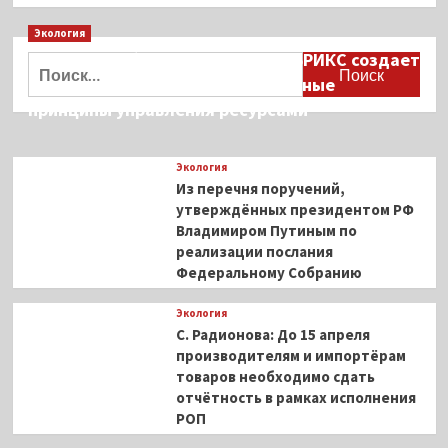
о
Экология
СМИ:
«Фукусима-1»
Дмитрий Кобылкин: площадка БРИКС создает
Найти:
помогла
возможность сформировать единые
российскому
принципы управления ресурсами
охлажденному
минтаю
с
Экология
продажами
Из перечня поручений,
в
Корею
утверждённых президентом РФ
Владимиром Путиным по
реализации послания
Федеральному Собранию
Экология
С. Радионова: До 15 апреля
производителям и импортёрам
товаров необходимо сдать
отчётность в рамках исполнения
РОП