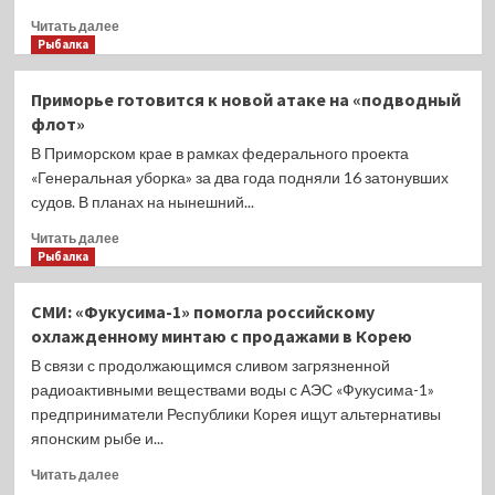
Прочитать
Читать далее
больше
Рыбалка
о
Плавзавод
Приморье готовится к новой атаке на «подводный
«Владивосток
флот»
2000»
готовят
В Приморском крае в рамках федерального проекта
к
«Генеральная уборка» за два года подняли 16 затонувших
продаже
судов. В планах на нынешний...
Прочитать
Читать далее
больше
Рыбалка
о
Приморье
СМИ: «Фукусима-1» помогла российскому
готовится
охлажденному минтаю с продажами в Корею
к
новой
В связи с продолжающимся сливом загрязненной
атаке
радиоактивными веществами воды с АЭС «Фукусима-1»
на
предприниматели Республики Корея ищут альтернативы
«подводный
японским рыбе и...
флот»
Прочитать
Читать далее
больше