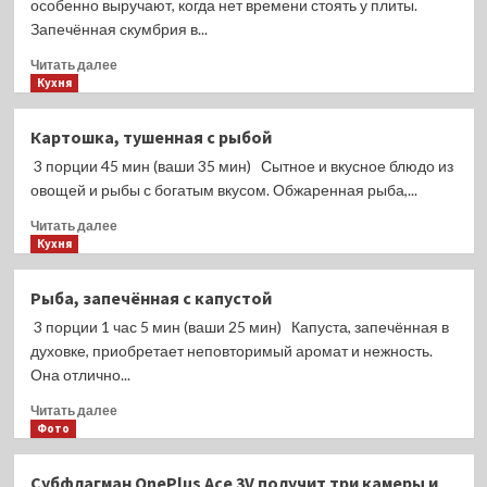
особенно выручают, когда нет времени стоять у плиты.
подешевеют
Запечённая скумбрия в...
к
лету
Прочитать
Читать далее
больше
Кухня
о
Скумбрия,
Картошка, тушенная с рыбой
запечённая
3 порции 45 мин (ваши 35 мин) Сытное и вкусное блюдо из
с
овощами
овощей и рыбы с богатым вкусом. Обжаренная рыба,...
в
Прочитать
Читать далее
духовке
больше
Кухня
в
о
рукаве
Картошка,
Рыба, запечённая с капустой
тушенная
3 порции 1 час 5 мин (ваши 25 мин) Капуста, запечённая в
с
рыбой
духовке, приобретает неповторимый аромат и нежность.
Она отлично...
Прочитать
Читать далее
больше
Фото
о
Рыба,
Субфлагман OnePlus Ace 3V получит три камеры и