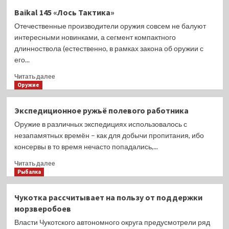
разрешенной
Газоотвод
и
Baikal 145 «Лось Тактика»
нормы
или
Ненецкого
взрывчатого
Отечественные производители оружия совсем не балуют
инерционка:
автономного
вещества
за
интересными новинками, а сегмент компактного
округа.
и
и
длинноствола (естественно, в рамках закона об оружии с
изготавливал
против
его...
боеприпасы.
Прочитать
Читать далее
больше
Оружие
о
Baikal
Экспедиционное ружьё полевого работника
145
Оружие в различных экспедициях использовалось с
«Лось
Тактика»
незапамятных времён – как для добычи пропитания, ибо
консервы в то время нечасто попадались,...
Прочитать
Читать далее
больше
Рыбалка
о
Экспедиционное
Чукотка рассчитывает на пользу от поддержки
ружьё
морзверобоев
полевого
работника
Власти Чукотского автономного округа предусмотрели ряд