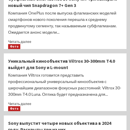
запечённая
новый чип Snapdragon 7+ Gen 3
с
капустой
Компания OnePlus после выпуска флагманских моделей
смартфонов нового поколения перешла к среднему
продвинутому сегменту, так называемым субфлагманам.
Ожидается анонс модели...
Прочитать
Читать далее
больше
Фото
о
Субфлагман
Уникальный кинообъектив Viltrox 30-300mm T4.0
OnePlus
выйдет для Sony и L-mount
Ace
3V
Компания Viltrox готовится представить
получит
профессиональный универсальный кинообъектив с
три
широчайшим диапазоном фокусных расстояний: Viltrox 30-
камеры
300mm T4.0 Luna. Оптика будет предназначена для...
и
новый
Прочитать
Читать далее
чип
больше
Фото
Snapdragon
о
7+
Уникальный
Sony выпустит четыре новых объектива в 2024
Gen
кинообъектив
году. Раскрыты три из них
3