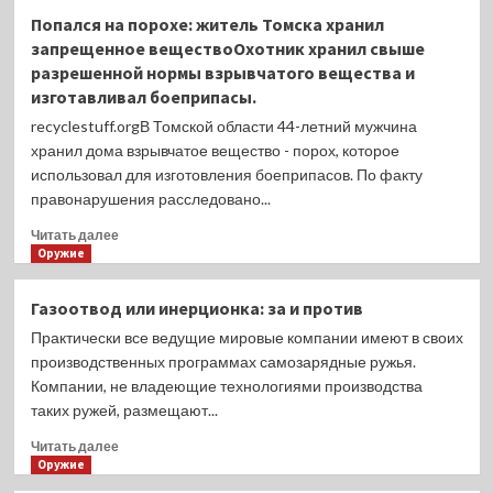
Сети
Попался на порохе: житель Томска хранил
остаются
запрещенное веществоОхотник хранил свыше
в
разрешенной нормы взрывчатого вещества и
приоритете
изготавливал боеприпасы.
у
северных
recyclestuff.orgВ Томской области 44-летний мужчина
нарушителейНа
хранил дома взрывчатое вещество - порох, которое
прошедшей
использовал для изготовления боеприпасов. По факту
неделе
правонарушения расследовано...
инспекторы
рыбоохраны
Прочитать
Читать далее
Североморского
больше
Оружие
ТУ
о
Росрыболовства
Попался
провели
Газоотвод или инерционка: за и против
на
33
Практически все ведущие мировые компании имеют в своих
порохе:
контрольно-
житель
производственных программах самозарядные ружья.
надзорных
Томска
Компании, не владеющие технологиями производства
мероприятия
хранил
на
таких ружей, размещают...
запрещенное
водоемах
веществоОхотник
Прочитать
Читать далее
Мурманской,
хранил
больше
Оружие
Архангельской
свыше
о
областей