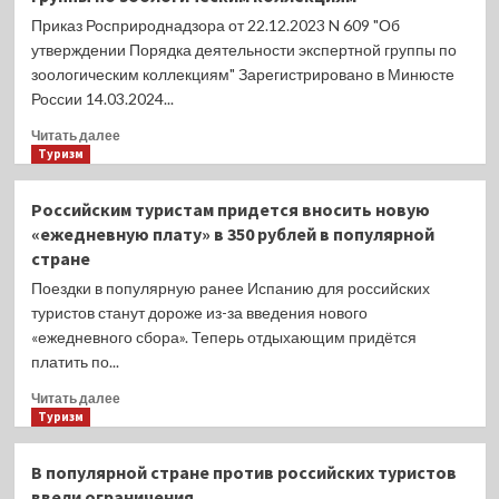
Приказ Росприроднадзора от 22.12.2023 N 609 "Об
утверждении Порядка деятельности экспертной группы по
зоологическим коллекциям" Зарегистрировано в Минюсте
России 14.03.2024...
Прочитать
Читать далее
больше
Туризм
о
Утвержден
Российским туристам придется вносить новую
порядок
«ежедневную плату» в 350 рублей в популярной
деятельности
стране
экспертной
группы
Поездки в популярную ранее Испанию для российских
по
туристов станут дороже из-за введения нового
зоологическим
«ежедневного сбора». Теперь отдыхающим придётся
коллекциям
платить по...
Прочитать
Читать далее
больше
Туризм
о
Российским
В популярной стране против российских туристов
туристам
ввели ограничения