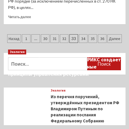
инвестквот
РФ порядке (за исключением перечисленных в ст. 270 НК
РФ), в целях...
Прочитать
Читать далее
больше
о
Экологический
Пагинация
сбор
Назад
1
…
30
31
32
33
34
35
36
Далее
можно
записей
отнести
Экология
на
Дмитрий Кобылкин: площадка БРИКС создает
расходы
Найти:
возможность сформировать единые
принципы управления ресурсами
Экология
Из перечня поручений,
утверждённых президентом РФ
Владимиром Путиным по
реализации послания
Федеральному Собранию