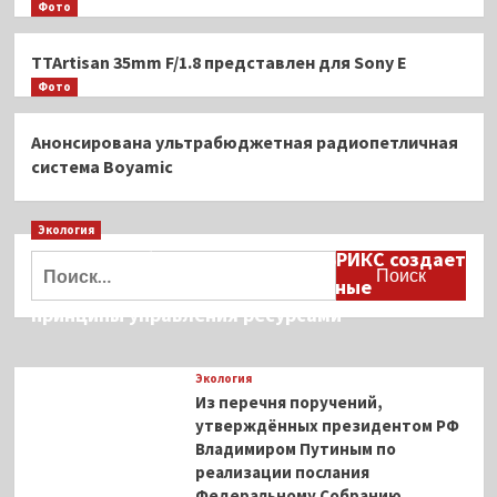
Фото
TTAr­ti­san 35mm F/1.8 представлен для Sony E
Фото
Анонсирована ультрабюджетная радиопетличная
система Boyamic
Экология
Дмитрий Кобылкин: площадка БРИКС создает
Найти:
возможность сформировать единые
принципы управления ресурсами
Экология
Из перечня поручений,
утверждённых президентом РФ
Владимиром Путиным по
реализации послания
Федеральному Собранию