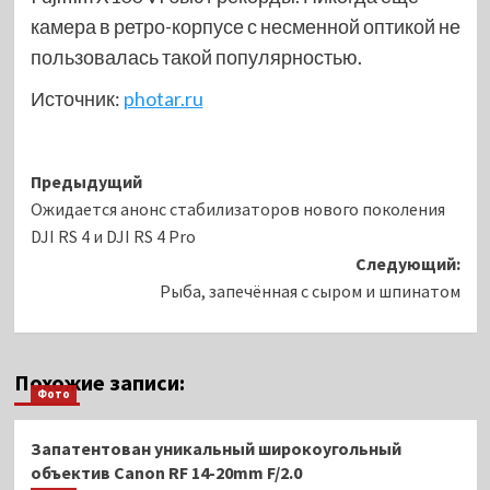
камера в ретро-корпусе с несменной оптикой не
пользовалась такой популярностью.
Источник:
photar.ru
Навигация
Предыдущий
Ожидается анонс стабилизаторов нового поколения
записи
DJI RS 4 и DJI RS 4 Pro
Следующий:
Рыба, запечённая с сыром и шпинатом
Похожие записи:
Фото
Запатентован уникальный широкоугольный
объектив Canon RF 14-20mm F/2.0