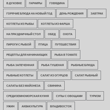
В ДУХОВКЕ
ГАРНИРЫ
ГОВЯДИНА
ГОРЯЧИЕ БЛЮДА НА НОВЫЙ ГОД
ДЕНЬ РОЖДЕНИЯ
ЗАВТРАК
КОТЛЕТЫ ИЗ РЫБЫ
КОТЛЕТЫ ИЗ ФАРША
НА ПРАЗДНИЧНЫЙ СТОЛ
ОБЕД
ОХОТА
ПИРОГИ С РЫБОЙ
ПТИЦА
ПУТЕШЕСТВИЯ
РЕЦЕПТЫ ДЛЯ НАЧИНАЮЩИХ
РЫБА В ТОМАТЕ
РЫБА ЗАПЕЧЕННАЯ
РЫБА ТУШЕНАЯ
РЫБНЫЕ БЛЮДА
РЫБНЫЕ КОТЛЕТЫ
САЛАТ ИЗ ОГУРЦОВ
САЛАТ РЫБНЫЙ
САЛАТЫ БЕЗ МАЙОНЕЗА
СВИНИНА
СРЕДИЗЕМНОМОРСКАЯ КУХНЯ
СУПЫ С ОВОЩАМИ
ТУРИЗМ
УЖИН
АКВАКУЛЬТУРА
ВЛАДИВОСТОК