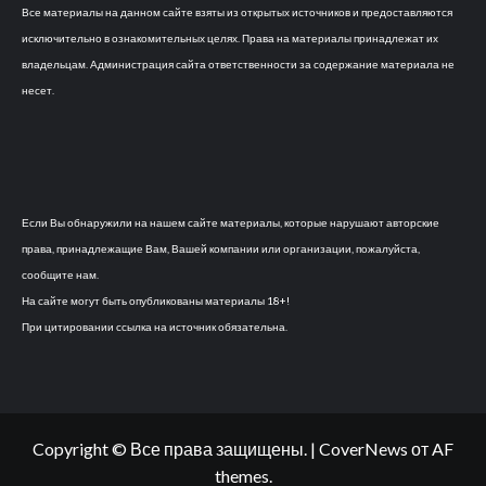
Все материалы на данном сайте взяты из открытых источников и предоставляются
исключительно в ознакомительных целях. Права на материалы принадлежат их
владельцам. Администрация сайта ответственности за содержание материала не
несет.
Если Вы обнаружили на нашем сайте материалы, которые нарушают авторские
права, принадлежащие Вам, Вашей компании или организации, пожалуйста,
сообщите нам.
На сайте могут быть опубликованы материалы 18+!
При цитировании ссылка на источник обязательна.
Copyright © Все права защищены.
|
CoverNews
от AF
themes.