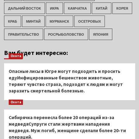
ДАЛЬНИЙ ВОСТОК
ИКРА
КАМЧАТКА
КИТАЙ
КОРЕЯ
КРАБ
МИНТАЙ
МУРМАНСК
ОСЕТРОВЫХ
ПРАВИТЕЛЬСТВО
РОСРЫБОЛОВСТВО
ЯПОНИЯ
Вам будет интересно:
Охота
Опасные лисы в Югре могут подходить и просить
едуИнфицированные бешенством животные,
теряют чувство страха, подходят к людям и могут
заразить смертельной болезнью.
Охота
Сибирячка перенесла более 20 операций из-за
медведяСупруги стали жертвами нападения
медведя. Муж погиб, женщине сделали более 20-ти
операций.