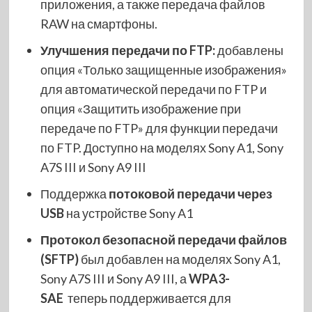
приложения, а также передача файлов
RAW на смартфоны.
Улучшения передачи по FTP:
добавлены
опция «Только защищенные изображения»
для автоматической передачи по FTP и
опция «Защитить изображение при
передаче по FTP» для функции передачи
по FTP. Доступно на моделях Sony A1, Sony
A7S III и Sony A9 III
Поддержка
потоковой передачи через
USB
на устройстве Sony A1
Протокол безопасной передачи файлов
(SFTP)
был добавлен на моделях Sony A1,
Sony A7S III и Sony A9 III, а
WPA3-
SAE
теперь поддерживается для