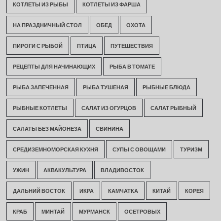
КОТЛЕТЫ ИЗ РЫБЫ
КОТЛЕТЫ ИЗ ФАРША
НА ПРАЗДНИЧНЫЙ СТОЛ
ОБЕД
ОХОТА
ПИРОГИ С РЫБОЙ
ПТИЦА
ПУТЕШЕСТВИЯ
РЕЦЕПТЫ ДЛЯ НАЧИНАЮЩИХ
РЫБА В ТОМАТЕ
РЫБА ЗАПЕЧЕННАЯ
РЫБА ТУШЕНАЯ
РЫБНЫЕ БЛЮДА
РЫБНЫЕ КОТЛЕТЫ
САЛАТ ИЗ ОГУРЦОВ
САЛАТ РЫБНЫЙ
САЛАТЫ БЕЗ МАЙОНЕЗА
СВИНИНА
СРЕДИЗЕМНОМОРСКАЯ КУХНЯ
СУПЫ С ОВОЩАМИ
ТУРИЗМ
УЖИН
АКВАКУЛЬТУРА
ВЛАДИВОСТОК
ДАЛЬНИЙ ВОСТОК
ИКРА
КАМЧАТКА
КИТАЙ
КОРЕЯ
КРАБ
МИНТАЙ
МУРМАНСК
ОСЕТРОВЫХ