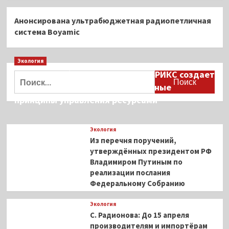
Анонсирована ультрабюджетная радиопетличная
система Boyamic
Экология
Дмитрий Кобылкин: площадка БРИКС создает
Найти:
возможность сформировать единые
принципы управления ресурсами
Экология
Из перечня поручений,
утверждённых президентом РФ
Владимиром Путиным по
реализации послания
Федеральному Собранию
Экология
С. Радионова: До 15 апреля
производителям и импортёрам