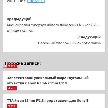
Источник:
photar.ru
Навигация
Предыдущий
Анонсирован суперзум нового поколения Nikkor Z 28-
записи
400mm F/4-8 VR
Следующий:
Песочный творожный пирог с маком
Похожие записи:
Фото
Запатентован уникальный широкоугольный
объектив Canon RF 14-20mm F/2.0
Фото
TTAr­ti­san 35mm F/1.8 представлен для Sony E
Фото