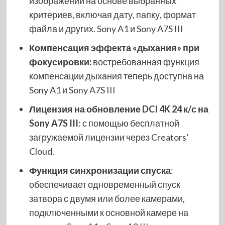
изображений на основе выбранных
критериев, включая дату, папку, формат
файла и других. Sony A1 и Sony A7S III
Компенсация эффекта «дыхания» при
фокусировки:
востребованная функция
компенсации дыхания теперь доступна на
Sony A1 и Sony A7S III
Лицензия на обновление DCI 4K 24 к/с на
Sony A7S III
: с помощью бесплатной
загружаемой лицензии через Creators’
Cloud.
Функция синхронизации спуска
:
обеспечивает одновременный спуск
затвора с двумя или более камерами,
подключенными к основной камере на