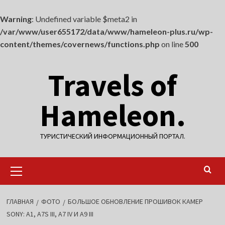
Warning
: Undefined variable $meta2 in
/var/www/user655172/data/www/hameleon-plus.ru/wp-
content/themes/covernews/functions.php
on line
500
Перейти
Travels of
к
содержимому
Hameleon.
ТУРИСТИЧЕСКИЙ ИНФОРМАЦИОННЫЙ ПОРТАЛ.
Основное
меню
ГЛАВНАЯ
ФОТО
БОЛЬШОЕ ОБНОВЛЕНИЕ ПРОШИВОК КАМЕР
SONY: А1, А7S III, А7 IV И А9 III