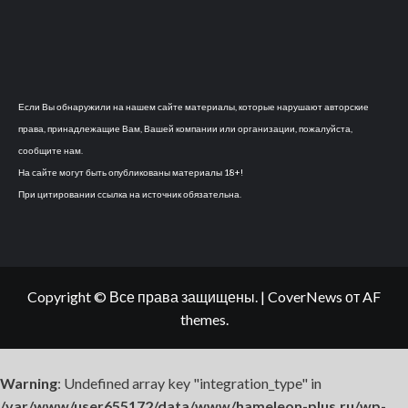
Если Вы обнаружили на нашем сайте материалы, которые нарушают авторские
права, принадлежащие Вам, Вашей компании или организации, пожалуйста,
сообщите нам.
На сайте могут быть опубликованы материалы 18+!
При цитировании ссылка на источник обязательна.
Copyright © Все права защищены.
|
CoverNews
от AF
themes.
Warning
: Undefined array key "integration_type" in
/var/www/user655172/data/www/hameleon-plus.ru/wp-