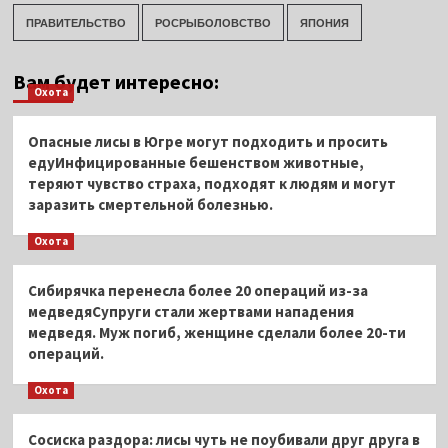
ПРАВИТЕЛЬСТВО
РОСРЫБОЛОВСТВО
ЯПОНИЯ
Вам будет интересно:
Охота
Опасные лисы в Югре могут подходить и просить
едуИнфицированные бешенством животные,
теряют чувство страха, подходят к людям и могут
заразить смертельной болезнью.
Охота
Сибирячка перенесла более 20 операций из-за
медведяСупруги стали жертвами нападения
медведя. Муж погиб, женщине сделали более 20-ти
операций.
Охота
Сосиска раздора: лисы чуть не поубивали друг друга в