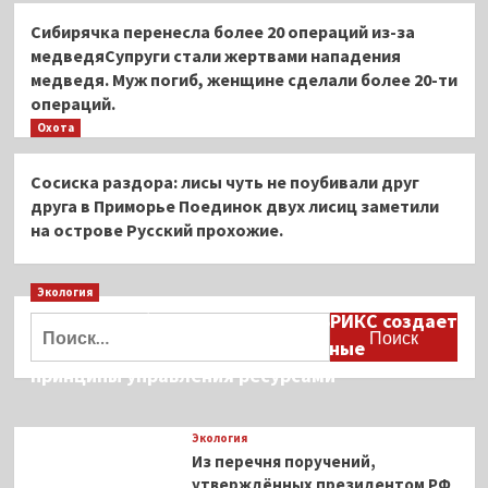
Сибирячка перенесла более 20 операций из-за
медведяСупруги стали жертвами нападения
медведя. Муж погиб, женщине сделали более 20-ти
операций.
Охота
Сосиска раздора: лисы чуть не поубивали друг
друга в Приморье Поединок двух лисиц заметили
на острове Русский прохожие.
Экология
Дмитрий Кобылкин: площадка БРИКС создает
Найти:
возможность сформировать единые
принципы управления ресурсами
Экология
Из перечня поручений,
утверждённых президентом РФ