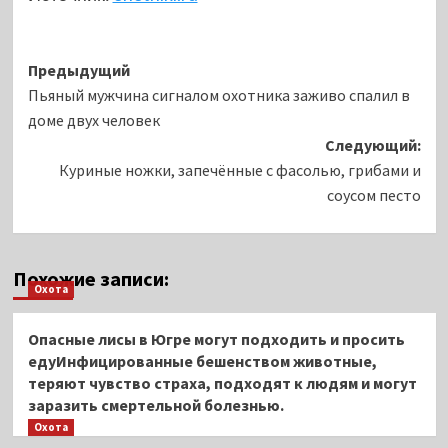
Навигация
Предыдущий
Пьяный мужчина сигналом охотника заживо спалил в
записи
доме двух человек
Следующий:
Куриные ножки, запечённые с фасолью, грибами и
соусом песто
Похожие записи:
Охота
Опасные лисы в Югре могут подходить и просить
едуИнфицированные бешенством животные,
теряют чувство страха, подходят к людям и могут
заразить смертельной болезнью.
Охота