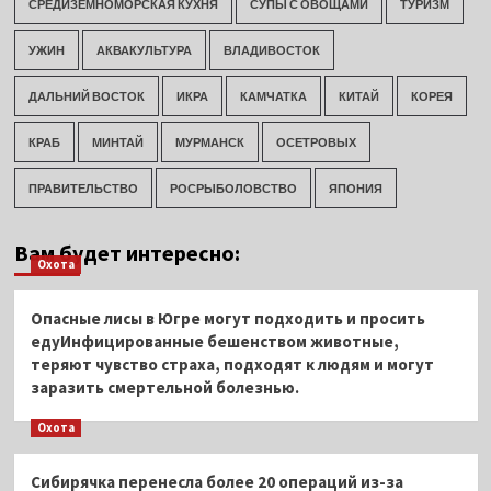
СРЕДИЗЕМНОМОРСКАЯ КУХНЯ
СУПЫ С ОВОЩАМИ
ТУРИЗМ
УЖИН
АКВАКУЛЬТУРА
ВЛАДИВОСТОК
ДАЛЬНИЙ ВОСТОК
ИКРА
КАМЧАТКА
КИТАЙ
КОРЕЯ
КРАБ
МИНТАЙ
МУРМАНСК
ОСЕТРОВЫХ
ПРАВИТЕЛЬСТВО
РОСРЫБОЛОВСТВО
ЯПОНИЯ
Вам будет интересно:
Охота
Опасные лисы в Югре могут подходить и просить
едуИнфицированные бешенством животные,
теряют чувство страха, подходят к людям и могут
заразить смертельной болезнью.
Охота
Сибирячка перенесла более 20 операций из-за