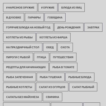
# НАРЕЗНОЕ ОРУЖИЕ
# ОРУЖИЕ
БЛЮДА ИЗ ЯИЦ
В ДУХОВКЕ
ГАРНИРЫ
ГОВЯДИНА
ГОРЯЧИЕ БЛЮДА НА НОВЫЙ ГОД
ДЕНЬ РОЖДЕНИЯ
ЗАВТРАК
КОТЛЕТЫ ИЗ РЫБЫ
КОТЛЕТЫ ИЗ ФАРША
НА ПРАЗДНИЧНЫЙ СТОЛ
ОБЕД
ОХОТА
ПИРОГИ С РЫБОЙ
ПТИЦА
ПУТЕШЕСТВИЯ
РЕЦЕПТЫ ДЛЯ НАЧИНАЮЩИХ
РЫБА В ТОМАТЕ
РЫБА ЗАПЕЧЕННАЯ
РЫБА ТУШЕНАЯ
РЫБНЫЕ БЛЮДА
РЫБНЫЕ КОТЛЕТЫ
САЛАТ ИЗ ОГУРЦОВ
САЛАТ РЫБНЫЙ
САЛАТЫ БЕЗ МАЙОНЕЗА
СВИНИНА