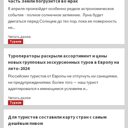
часть Земли погрузится во мрак
пассажиров
никогда
8 апреля произойдет особенно редкое астрономическое
не
событие - полное солнечное затмение. Луна будет
пользоваться
двигаться перед Солнцем до тех пор, пока ее поверхность
самым
не...
распространенным
предметом
Прочитать
Читать далее
в
больше
Туризм
самолете
о
Полное
Туроператоры раскрыли ассортимент и цены
солнечное
новых групповых экскурсионных туров в Европу на
затмение
лето-2024
8
апреля
Российских туристов от Европы не отпугнуть ни санкциями,
2024
ни предупреждениями. Более того — наш турист
года:
адаптировался к имеющимся условиям и...
часть
Земли
Прочитать
Читать далее
погрузится
больше
Туризм
во
о
мрак
Туроператоры
Для туристов составили карту стран с самым
раскрыли
дешёвым пивом
ассортимент