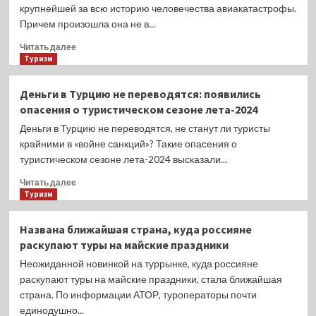
назвала
крупнейшей за всю историю человечества авиакатастрофы.
9
Причем произошла она не в...
непонятных
привычек
Прочитать
Читать далее
в
больше
Туризм
Узбекистане
о
Исполнилось
Деньги в Турцию не переводятся: появились
47
опасения о туристическом сезоне лета-2024
лет
крупнейшей
Деньги в Турцию не переводятся, не станут ли туристы
в
крайними в «войне санкций»? Такие опасения о
мире
туристическом сезоне лета-2024 высказали...
авиакатастрофе,
причём
Прочитать
Читать далее
произошедшей
больше
Туризм
не
о
в
Деньги
Названа ближайшая страна, куда россияне
небе,
в
раскупают туры на майские праздники
а
Турцию
на
не
Неожиданной новинкой на туррынке, куда россияне
земле
переводятся:
раскупают туры на майские праздники, стала ближайшая
появились
страна. По информации АТОР, туроператоры почти
опасения
единодушно...
о