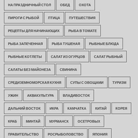
НА ПРАЗДНИЧНЫЙ СТОЛ
ОБЕД
ОХОТА
ПИРОГИ С РЫБОЙ
ПТИЦА
ПУТЕШЕСТВИЯ
РЕЦЕПТЫ ДЛЯ НАЧИНАЮЩИХ
РЫБА В ТОМАТЕ
РЫБА ЗАПЕЧЕННАЯ
РЫБА ТУШЕНАЯ
РЫБНЫЕ БЛЮДА
РЫБНЫЕ КОТЛЕТЫ
САЛАТ ИЗ ОГУРЦОВ
САЛАТ РЫБНЫЙ
САЛАТЫ БЕЗ МАЙОНЕЗА
СВИНИНА
СРЕДИЗЕМНОМОРСКАЯ КУХНЯ
СУПЫ С ОВОЩАМИ
ТУРИЗМ
УЖИН
АКВАКУЛЬТУРА
ВЛАДИВОСТОК
ДАЛЬНИЙ ВОСТОК
ИКРА
КАМЧАТКА
КИТАЙ
КОРЕЯ
КРАБ
МИНТАЙ
МУРМАНСК
ОСЕТРОВЫХ
ПРАВИТЕЛЬСТВО
РОСРЫБОЛОВСТВО
ЯПОНИЯ