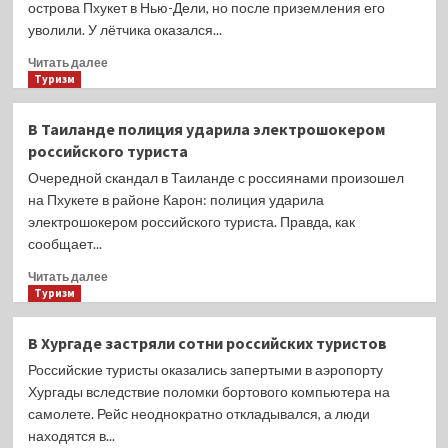
острова Пхукет в Нью-Дели, но после приземления его
уволили. У лётчика оказался...
Прочитать
Читать далее
больше
Туризм
о
Пилот
В Таиланде полиция ударила электрошокером
вылетел
российского туриста
с
Пхукета
Очередной скандал в Таиланде с россиянами произошел
в
на Пхукете в районе Карон: полиция ударила
состоянии
электрошокером российского туриста. Правда, как
алкогольного
сообщает...
опьянения
Прочитать
Читать далее
больше
Туризм
о
В
В Хургаде застряли сотни российских туристов
Таиланде
Российские туристы оказались запертыми в аэропорту
полиция
ударила
Хургады вследствие поломки бортового компьютера на
электрошокером
самолете. Рейс неоднократно откладывался, а люди
российского
находятся в...
туриста