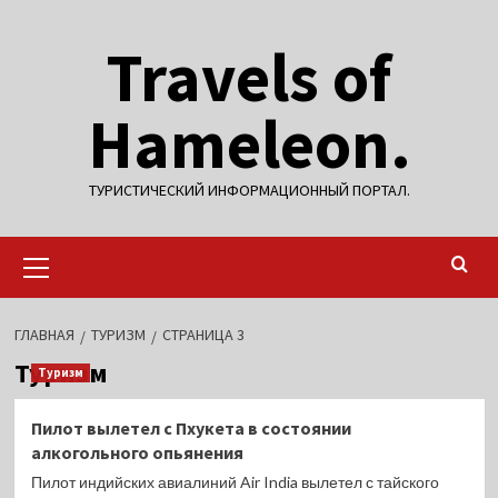
Перейти
Travels of
к
содержимому
Hameleon.
ТУРИСТИЧЕСКИЙ ИНФОРМАЦИОННЫЙ ПОРТАЛ.
Основное
меню
ГЛАВНАЯ
ТУРИЗМ
СТРАНИЦА 3
Туризм
Туризм
Пилот вылетел с Пхукета в состоянии
алкогольного опьянения
Пилот индийских авиалиний Air India вылетел с тайского