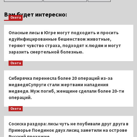
Вам будет интересно:
Охота
Опасные лисы в Югре могут подходить и просить
едуИнфицированные бешенством животные,
теряют чувство страха, подходят к людям и могут
заразить смертельной болезнью.
Охота
Сибирячка перенесла более 20 операций из-за
медведяСупруги стали жертвами нападения
медведя. Муж погиб, женщине сделали более 20-ти
операций.
Охота
Сосиска раздора: лисы чуть не поубивали друг друга в
Приморье Поединок двух лисиц заметили на острове
Русский прохожие.