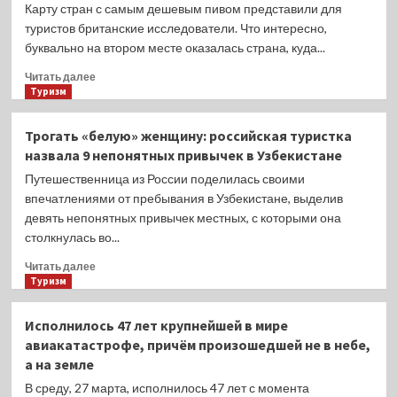
и
Карту стран с самым дешевым пивом представили для
цены
туристов британские исследователи. Что интересно,
новых
буквально на втором месте оказалась страна, куда...
групповых
экскурсионных
Прочитать
Читать далее
туров
больше
Туризм
в
о
Европу
Для
Трогать «белую» женщину: российская туристка
на
туристов
назвала 9 непонятных привычек в Узбекистане
лето-2024
составили
карту
Путешественница из России поделилась своими
стран
впечатлениями от пребывания в Узбекистане, выделив
с
девять непонятных привычек местных, с которыми она
самым
столкнулась во...
дешёвым
пивом
Прочитать
Читать далее
больше
Туризм
о
Трогать
Исполнилось 47 лет крупнейшей в мире
«белую»
авиакатастрофе, причём произошедшей не в небе,
женщину:
а на земле
российская
туристка
В среду, 27 марта, исполнилось 47 лет с момента