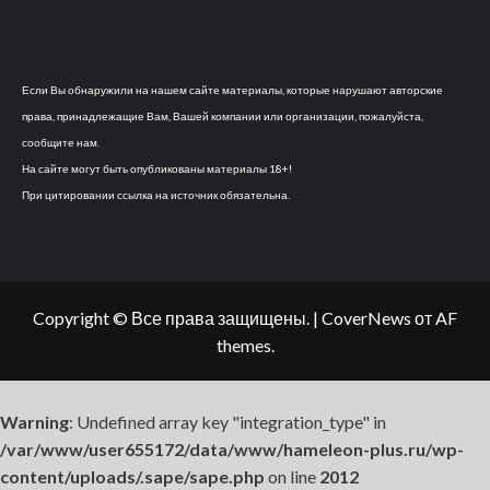
Если Вы обнаружили на нашем сайте материалы, которые нарушают авторские
права, принадлежащие Вам, Вашей компании или организации, пожалуйста,
сообщите нам.
На сайте могут быть опубликованы материалы 18+!
При цитировании ссылка на источник обязательна.
Copyright © Все права защищены.
|
CoverNews
от AF
themes.
Warning
: Undefined array key "integration_type" in
/var/www/user655172/data/www/hameleon-plus.ru/wp-
content/uploads/.sape/sape.php
on line
2012