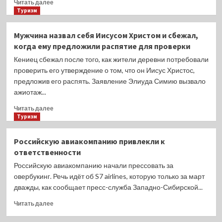
Прочитать
Читать далее
эль-
больше
Туризм
Шейхе
о
Российские
Мужчина назвал себя Иисусом Христом и сбежал,
туристы
когда ему предложили распятие для проверки
взыскали
с
Кениец сбежал после того, как жители деревни потребовали
туроператора
проверить его утверждение о том, что он Иисус Христос,
1/2
предложив его распять. Заявление Элиуда Симию вызвало
млн
ажиотаж...
рублей
за
Прочитать
Читать далее
сломанные
больше
Туризм
зонтики
о
и
Мужчина
Российскую авиакомпанию привлекли к
солнечные
назвал
ответственности
ожоги
себя
Иисусом
Российскую авиакомпанию начали прессовать за
Христом
овербукинг. Речь идёт об S7 airlines, которую только за март
и
дважды, как сообщает пресс-служба Западно-Сибирской...
сбежал,
когда
Прочитать
Читать далее
ему
больше
предложили
о