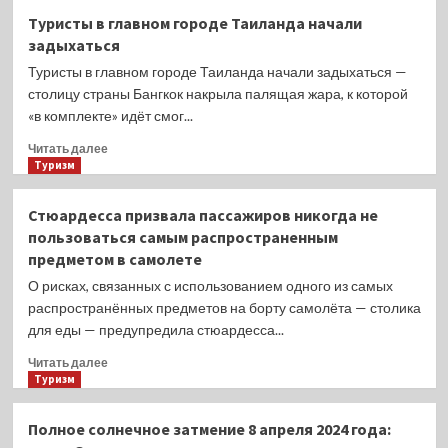
Стюардесса
Туристы в главном городе Таиланда начали
показала
задыхаться
места
в
Туристы в главном городе Таиланда начали задыхаться —
самолете,
столицу страны Бангкок накрыла палящая жара, к которой
где
«в комплекте» идёт смог...
мало
трясет
Прочитать
Читать далее
во
больше
Туризм
время
о
турбулентности
Туристы
Стюардесса призвала пассажиров никогда не
в
пользоваться самым распространенным
главном
предметом в самолете
городе
Таиланда
О рисках, связанных с использованием одного из самых
начали
распространённых предметов на борту самолёта — столика
задыхаться
для еды — предупредила стюардесса...
Прочитать
Читать далее
больше
Туризм
о
Стюардесса
Полное солнечное затмение 8 апреля 2024 года:
призвала