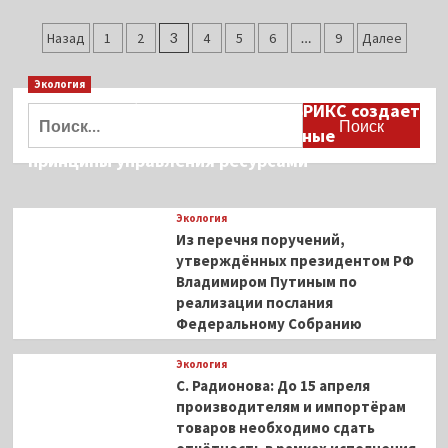
распятие
Российскую
Пагинация
для
авиакомпанию
Назад
1
2
3
4
5
6
…
9
Далее
проверки
привлекли
записей
к
Экология
ответственности
Дмитрий Кобылкин: площадка БРИКС создает
Найти:
возможность сформировать единые
принципы управления ресурсами
Экология
Из перечня поручений,
утверждённых президентом РФ
Владимиром Путиным по
реализации послания
Федеральному Собранию
Экология
С. Радионова: До 15 апреля
производителям и импортёрам
товаров необходимо сдать