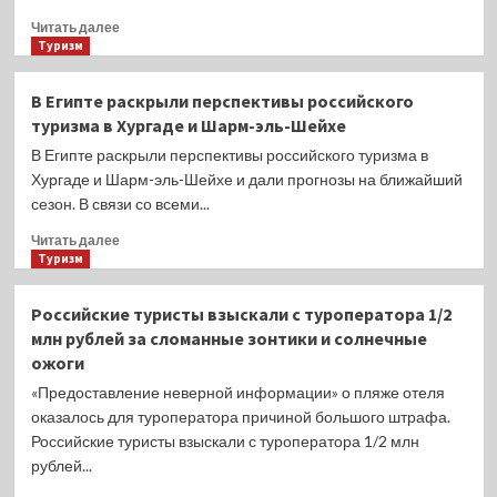
туристическом
Прочитать
Читать далее
сезоне
больше
Туризм
лета-2024
о
Названа
В Египте раскрыли перспективы российского
ближайшая
туризма в Хургаде и Шарм-эль-Шейхе
страна,
куда
В Египте раскрыли перспективы российского туризма в
россияне
Хургаде и Шарм-эль-Шейхе и дали прогнозы на ближайший
раскупают
сезон. В связи со всеми...
туры
на
Прочитать
Читать далее
майские
больше
Туризм
праздники
о
В
Российские туристы взыскали с туроператора 1/2
Египте
млн рублей за сломанные зонтики и солнечные
раскрыли
ожоги
перспективы
российского
«Предоставление неверной информации» о пляже отеля
туризма
оказалось для туроператора причиной большого штрафа.
в
Российские туристы взыскали с туроператора 1/2 млн
Хургаде
рублей...
и
Шарм-