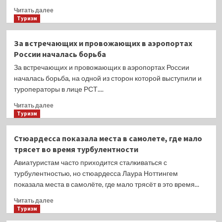
Прочитать
Читать далее
больше
Туризм
о
В
За встречающих и провожающих в аэропортах
Хургаде
России началась борьба
застряли
сотни
За встречающих и провожающих в аэропортах России
российских
началась борьба, на одной из сторон которой выступили и
туристов
туроператоры в лице РСТ....
Прочитать
Читать далее
больше
Туризм
о
За
Стюардесса показала места в самолете, где мало
встречающих
трясет во время турбулентности
и
провожающих
Авиатуристам часто приходится сталкиваться с
в
турбулентностью, но стюардесса Лаура Ноттингем
аэропортах
показала места в самолёте, где мало трясёт в это время...
России
началась
Прочитать
Читать далее
борьба
больше
Туризм
о