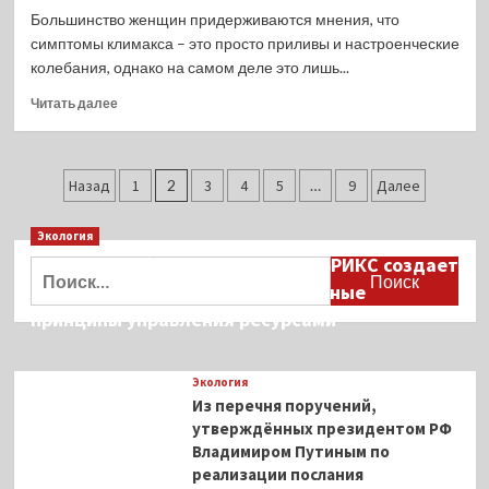
по
Большинство женщин придерживаются мнения, что
пребыванию
симптомы климакса – это просто приливы и настроенческие
на
колебания, однако на самом деле это лишь...
островах
российских
Прочитать
Читать далее
туристов
больше
о
Россиянкам
Пагинация
назвали
Назад
1
2
3
4
5
…
9
Далее
первые
записей
симптомы
Экология
начинающегося
Дмитрий Кобылкин: площадка БРИКС создает
климакса
Найти:
возможность сформировать единые
принципы управления ресурсами
Экология
Из перечня поручений,
утверждённых президентом РФ
Владимиром Путиным по
реализации послания