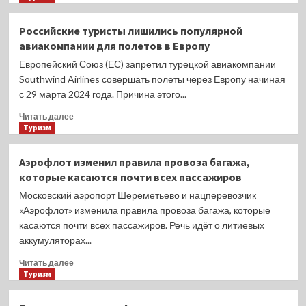
когда
о
измен
Российский
Российские туристы лишились популярной
не
турист
авиакомпании для полетов в Европу
будет
потерял
сознание
Европейский Союз (ЕС) запретил турецкой авиакомпании
после
Southwind Airlines совершать полеты через Европу начиная
нападения
с 29 марта 2024 года. Причина этого...
носорога
Прочитать
Читать далее
больше
Туризм
о
Российские
Аэрофлот изменил правила провоза багажа,
туристы
которые касаются почти всех пассажиров
лишились
популярной
Московский аэропорт Шереметьево и нацперевозчик
авиакомпании
«Аэрофлот» изменила правила провоза багажа, которые
для
касаются почти всех пассажиров. Речь идёт о литиевых
полетов
аккумуляторах...
в
Европу
Прочитать
Читать далее
больше
Туризм
о
Аэрофлот