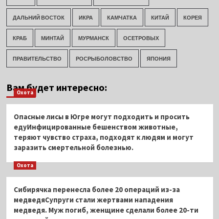
ДАЛЬНИЙ ВОСТОК
ИКРА
КАМЧАТКА
КИТАЙ
КОРЕЯ
КРАБ
МИНТАЙ
МУРМАНСК
ОСЕТРОВЫХ
ПРАВИТЕЛЬСТВО
РОСРЫБОЛОВСТВО
ЯПОНИЯ
Вам будет интересно:
Охота
Опасные лисы в Югре могут подходить и просить
едуИнфицированные бешенством животные,
теряют чувство страха, подходят к людям и могут
заразить смертельной болезнью.
Охота
Сибирячка перенесла более 20 операций из-за
медведяСупруги стали жертвами нападения
медведя. Муж погиб, женщине сделали более 20-ти