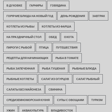
В ДУХОВКЕ
ГАРНИРЫ
ГОВЯДИНА
ГОРЯЧИЕ БЛЮДА НА НОВЫЙ ГОД
ДЕНЬ РОЖДЕНИЯ
ЗАВТРАК
КОТЛЕТЫ ИЗ РЫБЫ
КОТЛЕТЫ ИЗ ФАРША
НА ПРАЗДНИЧНЫЙ СТОЛ
ОБЕД
ОХОТА
ПИРОГИ С РЫБОЙ
ПТИЦА
ПУТЕШЕСТВИЯ
РЕЦЕПТЫ ДЛЯ НАЧИНАЮЩИХ
РЫБА В ТОМАТЕ
РЫБА ЗАПЕЧЕННАЯ
РЫБА ТУШЕНАЯ
РЫБНЫЕ БЛЮДА
РЫБНЫЕ КОТЛЕТЫ
САЛАТ ИЗ ОГУРЦОВ
САЛАТ РЫБНЫЙ
САЛАТЫ БЕЗ МАЙОНЕЗА
СВИНИНА
СРЕДИЗЕМНОМОРСКАЯ КУХНЯ
СУПЫ С ОВОЩАМИ
ТУРИЗМ
УЖИН
АКВАКУЛЬТУРА
ВЛАДИВОСТОК