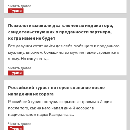
бронирования:
Прочитать
Читать далее
туристы
больше
Туризм
стали
о
терять
Туроператоры
Психологи выявили два ключевых индикатора,
огромные
рассказали,
свидетельствующих о преданности партнера,
суммы
с
когда измен не будет
на
какими
ровном
отелями
Все девушки хотят найти для себя любящего и преданного
месте
в
мужчину, впрочем, большинство мужчин также стремятся к
Сочи
этому. Но как узнать,...
есть
проблемы
Прочитать
Читать далее
больше
Туризм
о
Психологи
Российский турист потерял сознание после
выявили
нападения носорога
два
ключевых
Российский турист получил серьезные травмы в Индии
индикатора,
после того, как на него напал дикий носорог в
свидетельствующих
национальном парке Казиранга в...
о
преданности
Прочитать
Читать далее
партнера,
больше
Туризм