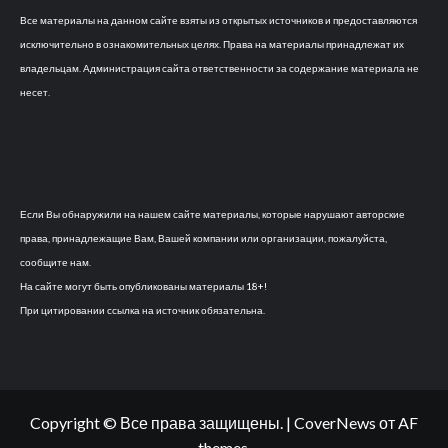
Все материалы на данном сайте взяты из открытых источников и предоставляются
исключительно в ознакомительных целях. Права на материалы принадлежат их
владельцам. Администрация сайта ответственности за содержание материала не
несет.
Если Вы обнаружили на нашем сайте материалы, которые нарушают авторские
права, принадлежащие Вам, Вашей компании или организации, пожалуйста,
сообщите нам.
На сайте могут быть опубликованы материалы 18+!
При цитировании ссылка на источник обязательна.
Copyright © Все права защищены.
|
CoverNews
от AF
themes.