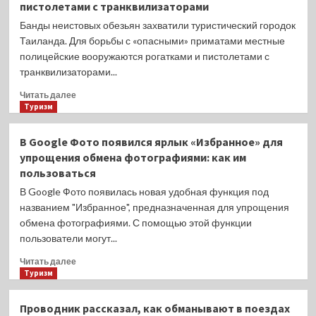
нарушителей
пистолетами с транквилизаторами
опасности:
уже
Банды неистовых обезьян захватили туристический городок
79’000
Таиланда. Для борьбы с «опасными» приматами местные
человек
полицейские вооружаются рогатками и пистолетами с
были
транквилизаторами...
оштрафованы
на
Прочитать
Читать далее
60’000
больше
Туризм
руб
о
лишь
Туристический
В Google Фото появился ярлык «Избранное» для
за
город
одно
упрощения обмена фотографиями: как им
Таиланда
нарушение
пользоваться
захвачен
бандами
В Google Фото появилась новая удобная функция под
обезьян:
названием "Избранное", предназначенная для упрощения
полицейские
обмена фотографиями. С помощью этой функции
вооружаются
пользователи могут...
рогатками
и
Прочитать
Читать далее
пистолетами
больше
Туризм
с
о
транквилизаторами
В
Проводник рассказал, как обманывают в поездах
Google