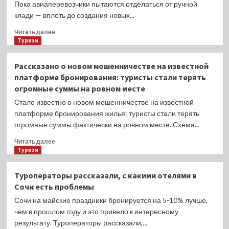
Пока авиаперевозчики пытаются отделаться от ручной
клади — вплоть до создания новых...
Прочитать
Читать далее
больше
Туризм
о
Туристам
Рассказано о новом мошенничестве на известной
дали
платформе бронирования: туристы стали терять
совет,
огромные суммы на ровном месте
как
избежать
Стало известно о новом мошенничестве на известной
проблем
платформе бронирования жилья: туристы стали терять
в
огромные суммы фактически на ровном месте. Схема...
аэропортах
Прочитать
Читать далее
больше
Туризм
о
Рассказано
Туроператоры рассказали, с какими отелями в
о
Сочи есть проблемы
новом
мошенничестве
Сочи на майские праздники бронируется на 5-10% лучше,
на
чем в прошлом году и это привело к интересному
известной
результату. Туроператоры рассказали,...
платформе