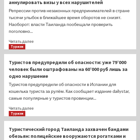
аннулировать визы у всех нарушителей
ошибки
с
Репрессии против незаконных предпринимателей в стране
электрическими
тысячи улыбок в ближайшее время оборотов не снизят.
элементами,
Наоборот: власти Таиланда пообещали проверить
которые
поголовно...
пассажиры
всегда
Прочитать
Читать далее
допускают
больше
Туризм
в
о
самолетах
Начинаются
Туристов предупредили об опасности: уже 79’000
репрессии:
человек были оштрафованы на 60’000 руб лишь за
власти
одно нарушение
Таиланда
пообещали
Туристов предупредили об опасности в Испании для
проверить
кошелька туриста за рулём. Как сообщает издание dailystar,
поголовно
самые популярные у туристов провинции...
всех
россиян
Прочитать
Читать далее
и
больше
Туризм
аннулировать
о
визы
Туристов
Туристический город Таиланда захвачен бандами
у
предупредили
обезьян: полицейские вооружаются рогатками и
всех
об