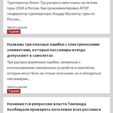
к
Туроператор Анекс-Тур раскрыл свои планы на летние
новой
туры-2024 в России. Как прокомментировал АТОР
пандемии,
гендиректор туроператора Эльдар Мусаоглу, туры по
на
России...
этот
раз
Прочитать
Читать далее
холеры,
больше
Туризм
заявил
о
Роспотребнадзор
Туроператор
Названы три опасные ошибки с электрическими
Анекс-
элементами, которые пассажиры всегда
Тур
допускают в самолетах
раскрыл
свои
Три распространённые ошибки, связанные с
планы
использованием электронных устройств в самолётах,
на
которые могут быть не только опасными, но и обходиться
летние
пассажирам...
туры-2024
в
Прочитать
Читать далее
России
больше
Туризм
о
Названы
Начинаются репрессии: власти Таиланда
три
пообещали проверить поголовно всех россиян и
опасные