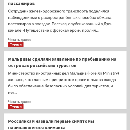
пассажиров
Фото
появился
Сотрудник железнодорожного транспорта поделился
ярлык
наблюдениями о распространённых способах обмана
«Избранное»
пассажиров в поездах. Рассказ, опубликованный в Дзен-
для
канале «Путешествие с фотокамерой», пролил...
упрощения
обмена
Прочитать
Читать далее
фотографиями:
больше
Туризм
как
о
им
Проводник
Мальдивы сделали заявление по пребыванию на
пользоваться
рассказал,
островах российских туристов
как
обманывают
Министерство иностранных дел Мальдив (Foreign Ministry)
в
заявило, что главным приоритетом правительства всегда
поездах
было обеспечение безопасных условий для туристов, и
пассажиров
нет...
Прочитать
Читать далее
больше
Туризм
о
Мальдивы
Россиянкам назвали первые симптомы
сделали
начинающегося климакса
заявление