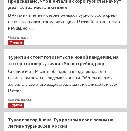
Предсказано, что в Анталии скоро туристы начнут
изменил
драться за места в отелях
правила
провоза
В Анталии в летнем сезоне ожидают бурного роста среди
багажа,
основных рынков, конкурирующих с Россией, это не только
которые
немцы, но и...
касаются
почти
Прочитать
Читать далее
всех
больше
Туризм
пассажиров
о
Предсказано,
Туристам стоит готовиться к новой пандемии, на
что
этот раз холеры, заявил Роспотребнадзор
в
Анталии
Специалисты Роспотребнадзора предупреждают о
скоро
возможном начале пандемии холеры. Об этом на днях
туристы
заявила глава этого ведомства, главный санитарный врач
начнут
России...
драться
за
Прочитать
Читать далее
места
больше
Туризм
в
о
отелях
Туристам
Туроператор Анекс-Тур раскрыл свои планы на
стоит
летние туры-2024 в России
готовиться