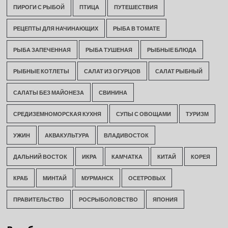
ПИРОГИ С РЫБОЙ
ПТИЦА
ПУТЕШЕСТВИЯ
РЕЦЕПТЫ ДЛЯ НАЧИНАЮЩИХ
РЫБА В ТОМАТЕ
РЫБА ЗАПЕЧЕННАЯ
РЫБА ТУШЕНАЯ
РЫБНЫЕ БЛЮДА
РЫБНЫЕ КОТЛЕТЫ
САЛАТ ИЗ ОГУРЦОВ
САЛАТ РЫБНЫЙ
САЛАТЫ БЕЗ МАЙОНЕЗА
СВИНИНА
СРЕДИЗЕМНОМОРСКАЯ КУХНЯ
СУПЫ С ОВОЩАМИ
ТУРИЗМ
УЖИН
АКВАКУЛЬТУРА
ВЛАДИВОСТОК
ДАЛЬНИЙ ВОСТОК
ИКРА
КАМЧАТКА
КИТАЙ
КОРЕЯ
КРАБ
МИНТАЙ
МУРМАНСК
ОСЕТРОВЫХ
ПРАВИТЕЛЬСТВО
РОСРЫБОЛОВСТВО
ЯПОНИЯ