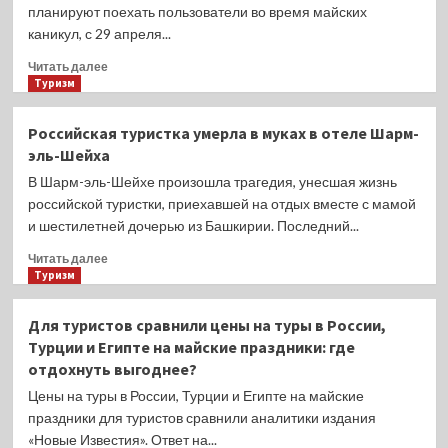
скидки
планируют поехать пользователи во время майских
для
каникул, с 29 апреля...
одной
категории
Прочитать
Читать далее
пассажиров
больше
Туризм
о
Раскрыты
Российская туристка умерла в муках в отеле Шарм-
самые
эль-Шейха
популярные
города
В Шарм-эль-Шейхе произошла трагедия, унесшая жизнь
России
российской туристки, приехавшей на отдых вместе с мамой
и
и шестилетней дочерью из Башкирии. Последний...
заграницы
для
Прочитать
Читать далее
отдыха
больше
Туризм
на
о
майские
Российская
Для туристов сравнили цены на туры в России,
праздники
туристка
Турции и Египте на майские праздники: где
умерла
отдохнуть выгоднее?
в
муках
Цены на туры в России, Турции и Египте на майские
в
праздники для туристов сравнили аналитики издания
отеле
«Новые Известия». Ответ на...
Шарм-