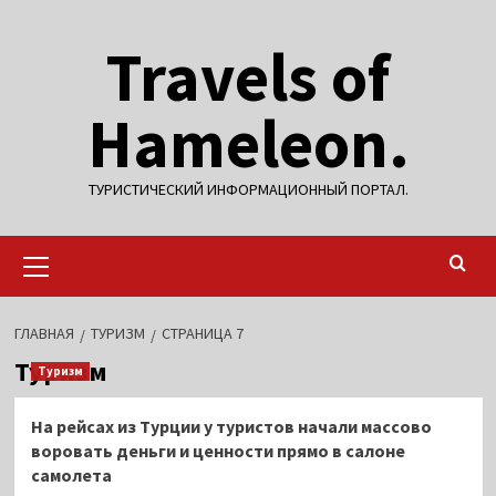
Перейти
Travels of
к
содержимому
Hameleon.
ТУРИСТИЧЕСКИЙ ИНФОРМАЦИОННЫЙ ПОРТАЛ.
Основное
меню
ГЛАВНАЯ
ТУРИЗМ
СТРАНИЦА 7
Туризм
Туризм
На рейсах из Турции у туристов начали массово
воровать деньги и ценности прямо в салоне
самолета