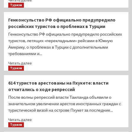
Читать далее
больше
Туризм
о
Россиянка
Генконсульство РФ официально предупредило
объяснила
российских туристов о проблемах в Турции
менструальным
периодом
Генконсульство РФ официально предупредило российских
свою
туристов, летящих «перекладными» рейсами в Южную
агрессию
Америку, о проблемах в Турции с дополнительными
и
требованиями и...
нападение
в
Прочитать
Читать далее
магазине
больше
Туризм
на
о
популярном
Генконсульство
614 туристов арестованы на Пхукете: власти
курорте
РФ
отчитались о ходе репрессий
официально
предупредило
После волны репрессий власти Таиланда объявили о
российских
значительном увеличении арестов иностранных граждан с
туристов
туристической визой на острове Пхукет за последние...
о
проблемах
Прочитать
Читать далее
в
больше
Туризм
Турции
о