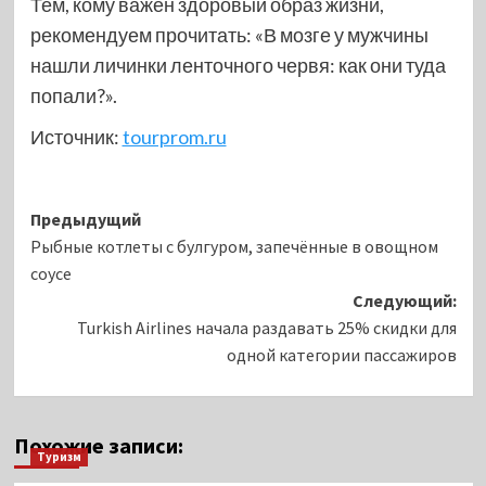
Тем, кому важен здоровый образ жизни,
рекомендуем прочитать: «В мозге у мужчины
нашли личинки ленточного червя: как они туда
попали?».
Источник:
tourprom.ru
Навигация
Предыдущий
Рыбные котлеты с булгуром, запечённые в овощном
записи
соусе
Следующий:
Turkish Airlines начала раздавать 25% скидки для
одной категории пассажиров
Похожие записи:
Туризм