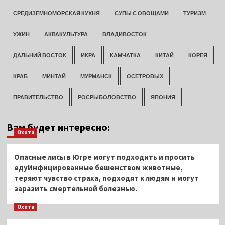
СРЕДИЗЕМНОМОРСКАЯ КУХНЯ
СУПЫ С ОВОЩАМИ
ТУРИЗМ
УЖИН
АКВАКУЛЬТУРА
ВЛАДИВОСТОК
ДАЛЬНИЙ ВОСТОК
ИКРА
КАМЧАТКА
КИТАЙ
КОРЕЯ
КРАБ
МИНТАЙ
МУРМАНСК
ОСЕТРОВЫХ
ПРАВИТЕЛЬСТВО
РОСРЫБОЛОВСТВО
ЯПОНИЯ
Вам будет интересно:
Охота
Опасные лисы в Югре могут подходить и просить
едуИнфицированные бешенством животные,
теряют чувство страха, подходят к людям и могут
заразить смертельной болезнью.
Охота