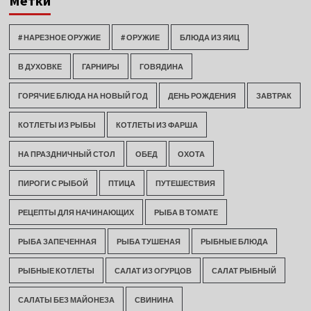
Метки
# НАРЕЗНОЕ ОРУЖИЕ
# ОРУЖИЕ
БЛЮДА ИЗ ЯИЦ
В ДУХОВКЕ
ГАРНИРЫ
ГОВЯДИНА
ГОРЯЧИЕ БЛЮДА НА НОВЫЙ ГОД
ДЕНЬ РОЖДЕНИЯ
ЗАВТРАК
КОТЛЕТЫ ИЗ РЫБЫ
КОТЛЕТЫ ИЗ ФАРША
НА ПРАЗДНИЧНЫЙ СТОЛ
ОБЕД
ОХОТА
ПИРОГИ С РЫБОЙ
ПТИЦА
ПУТЕШЕСТВИЯ
РЕЦЕПТЫ ДЛЯ НАЧИНАЮЩИХ
РЫБА В ТОМАТЕ
РЫБА ЗАПЕЧЕННАЯ
РЫБА ТУШЕНАЯ
РЫБНЫЕ БЛЮДА
РЫБНЫЕ КОТЛЕТЫ
САЛАТ ИЗ ОГУРЦОВ
САЛАТ РЫБНЫЙ
САЛАТЫ БЕЗ МАЙОНЕЗА
СВИНИНА