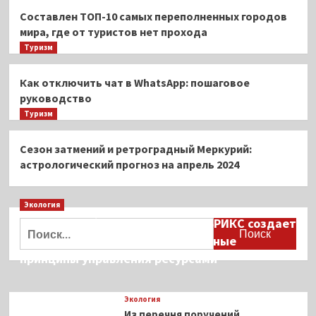
Составлен ТОП-10 самых переполненных городов
мира, где от туристов нет прохода
Туризм
Как отключить чат в WhatsApp: пошаговое
руководство
Туризм
Сезон затмений и ретроградный Меркурий:
астрологический прогноз на апрель 2024
Экология
Дмитрий Кобылкин: площадка БРИКС создает
Найти:
возможность сформировать единые
принципы управления ресурсами
Экология
Из перечня поручений,