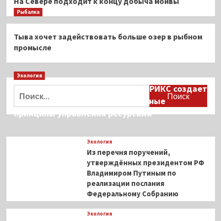
На Севере подходит к концу добыча мойвы
Рыбалка
Тыва хочет задействовать больше озер в рыбном
промысле
Экология
Дмитрий Кобылкин: площадка БРИКС создает
Найти:
возможность сформировать единые
принципы управления ресурсами
Экология
Из перечня поручений,
утверждённых президентом РФ
Владимиром Путиным по
реализации послания
Федеральному Собранию
Экология