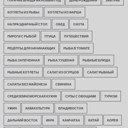
ГОРЯЧИЕ БЛЮДА НА НОВЫЙ ГОД
ДЕНЬ РОЖДЕНИЯ
ЗАВТРАК
КОТЛЕТЫ ИЗ РЫБЫ
КОТЛЕТЫ ИЗ ФАРША
НА ПРАЗДНИЧНЫЙ СТОЛ
ОБЕД
ОХОТА
ПИРОГИ С РЫБОЙ
ПТИЦА
ПУТЕШЕСТВИЯ
РЕЦЕПТЫ ДЛЯ НАЧИНАЮЩИХ
РЫБА В ТОМАТЕ
РЫБА ЗАПЕЧЕННАЯ
РЫБА ТУШЕНАЯ
РЫБНЫЕ БЛЮДА
РЫБНЫЕ КОТЛЕТЫ
САЛАТ ИЗ ОГУРЦОВ
САЛАТ РЫБНЫЙ
САЛАТЫ БЕЗ МАЙОНЕЗА
СВИНИНА
СРЕДИЗЕМНОМОРСКАЯ КУХНЯ
СУПЫ С ОВОЩАМИ
ТУРИЗМ
УЖИН
АКВАКУЛЬТУРА
ВЛАДИВОСТОК
ДАЛЬНИЙ ВОСТОК
ИКРА
КАМЧАТКА
КИТАЙ
КОРЕЯ