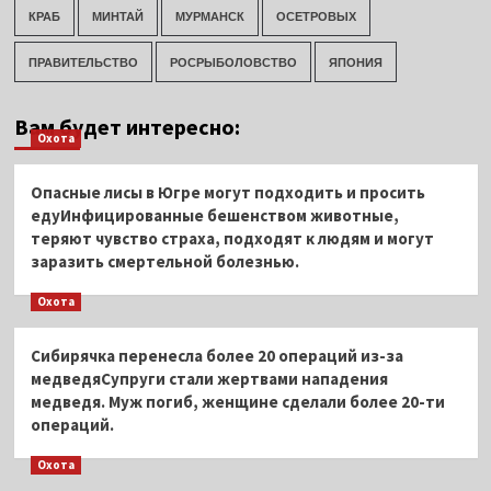
КРАБ
МИНТАЙ
МУРМАНСК
ОСЕТРОВЫХ
ПРАВИТЕЛЬСТВО
РОСРЫБОЛОВСТВО
ЯПОНИЯ
Вам будет интересно:
Охота
Опасные лисы в Югре могут подходить и просить
едуИнфицированные бешенством животные,
теряют чувство страха, подходят к людям и могут
заразить смертельной болезнью.
Охота
Сибирячка перенесла более 20 операций из-за
медведяСупруги стали жертвами нападения
медведя. Муж погиб, женщине сделали более 20-ти
операций.
Охота