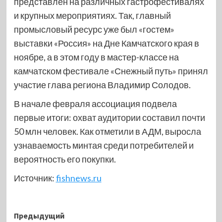
представлен на различных гастрофестивалях
и крупных мероприятиях. Так, главный
промысловый ресурс уже был «гостем»
выставки «Россия» на Дне Камчатского края в
ноябре, а в этом году в мастер-классе на
камчатском фестивале «Снежный путь» принял
участие глава региона Владимир Солодов.
В начале февраля ассоциация подвела
первые итоги: охват аудитории составил почти
50 млн человек. Как отметили в АДМ, выросла
узнаваемость минтая среди потребителей и
вероятность его покупки.
Источник:
fishnews.ru
Навигация
Предыдущий