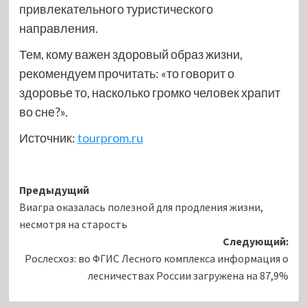
привлекательного туристического
направления.
Тем, кому важен здоровый образ жизни,
рекомендуем прочитать: «то говорит о
здоровье то, насколько громко человек храпит
во сне?».
Источник:
tourprom.ru
Навигация
Предыдущий
Виагра оказалась полезной для продления жизни,
записи
несмотря на старость
Следующий:
Рослесхоз: во ФГИС Лесного комплекса информация о
лесничествах России загружена на 87,9%