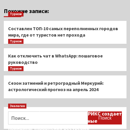
Похожие записи:
Туризм
Составлен ТОП-10 самых переполненных городов
мира, где от туристов нет прохода
Туризм
Как отключить чат в WhatsApp: пошаговое
руководство
Туризм
Сезон затмений и ретроградный Меркурий:
астрологический прогноз на апрель 2024
Экология
Дмитрий Кобылкин: площадка БРИКС создает
Найти:
возможность сформировать единые
принципы управления ресурсами