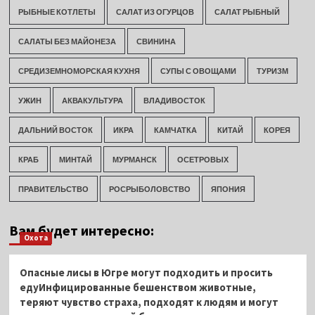
РЫБНЫЕ КОТЛЕТЫ
САЛАТ ИЗ ОГУРЦОВ
САЛАТ РЫБНЫЙ
САЛАТЫ БЕЗ МАЙОНЕЗА
СВИНИНА
СРЕДИЗЕМНОМОРСКАЯ КУХНЯ
СУПЫ С ОВОЩАМИ
ТУРИЗМ
УЖИН
АКВАКУЛЬТУРА
ВЛАДИВОСТОК
ДАЛЬНИЙ ВОСТОК
ИКРА
КАМЧАТКА
КИТАЙ
КОРЕЯ
КРАБ
МИНТАЙ
МУРМАНСК
ОСЕТРОВЫХ
ПРАВИТЕЛЬСТВО
РОСРЫБОЛОВСТВО
ЯПОНИЯ
Вам будет интересно:
Охота
Опасные лисы в Югре могут подходить и просить
едуИнфицированные бешенством животные,
теряют чувство страха, подходят к людям и могут