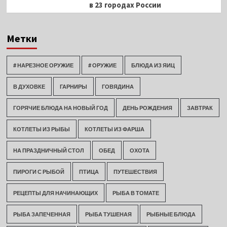
в 23 городах России
Метки
# НАРЕЗНОЕ ОРУЖИЕ
# ОРУЖИЕ
БЛЮДА ИЗ ЯИЦ
В ДУХОВКЕ
ГАРНИРЫ
ГОВЯДИНА
ГОРЯЧИЕ БЛЮДА НА НОВЫЙ ГОД
ДЕНЬ РОЖДЕНИЯ
ЗАВТРАК
КОТЛЕТЫ ИЗ РЫБЫ
КОТЛЕТЫ ИЗ ФАРША
НА ПРАЗДНИЧНЫЙ СТОЛ
ОБЕД
ОХОТА
ПИРОГИ С РЫБОЙ
ПТИЦА
ПУТЕШЕСТВИЯ
РЕЦЕПТЫ ДЛЯ НАЧИНАЮЩИХ
РЫБА В ТОМАТЕ
РЫБА ЗАПЕЧЕННАЯ
РЫБА ТУШЕНАЯ
РЫБНЫЕ БЛЮДА