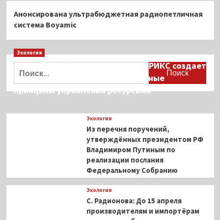
Анонсирована ультрабюджетная радиопетличная
система Boyamic
Экология
Дмитрий Кобылкин: площадка БРИКС создает
Найти:
возможность сформировать единые
принципы управления ресурсами
Экология
Из перечня поручений,
утверждённых президентом РФ
Владимиром Путиным по
реализации послания
Федеральному Собранию
Экология
С. Радионова: До 15 апреля
производителям и импортёрам