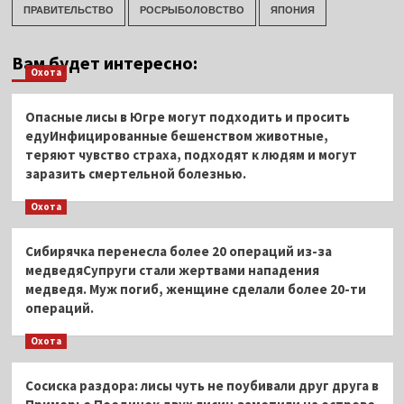
ПРАВИТЕЛЬСТВО
РОСРЫБОЛОВСТВО
ЯПОНИЯ
Вам будет интересно:
Охота
Опасные лисы в Югре могут подходить и просить
едуИнфицированные бешенством животные,
теряют чувство страха, подходят к людям и могут
заразить смертельной болезнью.
Охота
Сибирячка перенесла более 20 операций из-за
медведяСупруги стали жертвами нападения
медведя. Муж погиб, женщине сделали более 20-ти
операций.
Охота
Сосиска раздора: лисы чуть не поубивали друг друга в