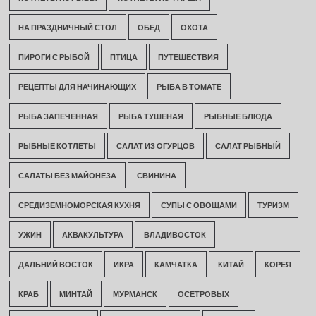
НА ПРАЗДНИЧНЫЙ СТОЛ
ОБЕД
ОХОТА
ПИРОГИ С РЫБОЙ
ПТИЦА
ПУТЕШЕСТВИЯ
РЕЦЕПТЫ ДЛЯ НАЧИНАЮЩИХ
РЫБА В ТОМАТЕ
РЫБА ЗАПЕЧЕННАЯ
РЫБА ТУШЕНАЯ
РЫБНЫЕ БЛЮДА
РЫБНЫЕ КОТЛЕТЫ
САЛАТ ИЗ ОГУРЦОВ
САЛАТ РЫБНЫЙ
САЛАТЫ БЕЗ МАЙОНЕЗА
СВИНИНА
СРЕДИЗЕМНОМОРСКАЯ КУХНЯ
СУПЫ С ОВОЩАМИ
ТУРИЗМ
УЖИН
АКВАКУЛЬТУРА
ВЛАДИВОСТОК
ДАЛЬНИЙ ВОСТОК
ИКРА
КАМЧАТКА
КИТАЙ
КОРЕЯ
КРАБ
МИНТАЙ
МУРМАНСК
ОСЕТРОВЫХ