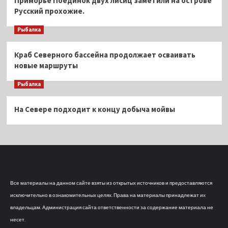
Приморье Поединок двух лисиц заметили на острове
Русский прохожие.
Рыбалка
Краб Северного бассейна продолжает осваивать
новые маршруты
Рыбалка
На Севере подходит к концу добыча мойвы
Все материалы на данном сайте взяты из открытых источников и предоставляются
исключительно в ознакомительных целях. Права на материалы принадлежат их
владельцам. Администрация сайта ответственности за содержание материала не
несет.