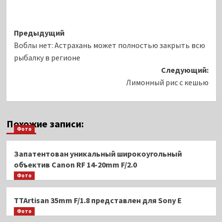
Навигация
Предыдущий
Воблы нет: Астрахань может полностью закрыть всю
записи
рыбалку в регионе
Следующий:
Лимонный рис с кешью
Похожие записи:
Фото
Запатентован уникальный широкоугольный
объектив Canon RF 14-20mm F/2.0
Фото
TTAr­ti­san 35mm F/1.8 представлен для Sony E
Фото