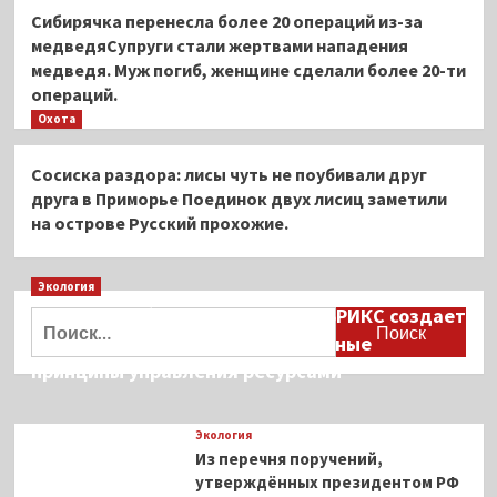
Сибирячка перенесла более 20 операций из-за
медведяСупруги стали жертвами нападения
медведя. Муж погиб, женщине сделали более 20-ти
операций.
Охота
Сосиска раздора: лисы чуть не поубивали друг
друга в Приморье Поединок двух лисиц заметили
на острове Русский прохожие.
Экология
Дмитрий Кобылкин: площадка БРИКС создает
Найти:
возможность сформировать единые
принципы управления ресурсами
Экология
Из перечня поручений,
утверждённых президентом РФ