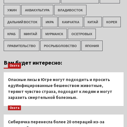
УЖИН
АКВАКУЛЬТУРА
ВЛАДИВОСТОК
ДАЛЬНИЙ ВОСТОК
ИКРА
КАМЧАТКА
КИТАЙ
КОРЕЯ
КРАБ
МИНТАЙ
МУРМАНСК
ОСЕТРОВЫХ
ПРАВИТЕЛЬСТВО
РОСРЫБОЛОВСТВО
ЯПОНИЯ
Вам будет интересно:
Охота
Опасные лисы в Югре могут подходить и просить
едуИнфицированные бешенством животные,
теряют чувство страха, подходят к людям и могут
заразить смертельной болезнью.
Охота
Сибирячка перенесла более 20 операций из-за