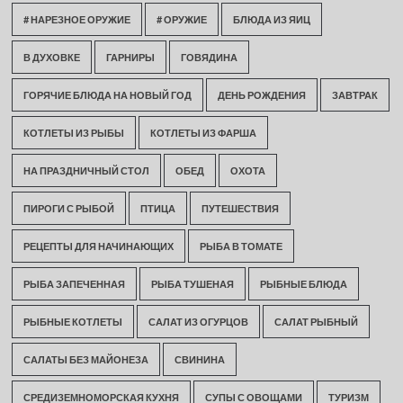
# НАРЕЗНОЕ ОРУЖИЕ
# ОРУЖИЕ
БЛЮДА ИЗ ЯИЦ
В ДУХОВКЕ
ГАРНИРЫ
ГОВЯДИНА
ГОРЯЧИЕ БЛЮДА НА НОВЫЙ ГОД
ДЕНЬ РОЖДЕНИЯ
ЗАВТРАК
КОТЛЕТЫ ИЗ РЫБЫ
КОТЛЕТЫ ИЗ ФАРША
НА ПРАЗДНИЧНЫЙ СТОЛ
ОБЕД
ОХОТА
ПИРОГИ С РЫБОЙ
ПТИЦА
ПУТЕШЕСТВИЯ
РЕЦЕПТЫ ДЛЯ НАЧИНАЮЩИХ
РЫБА В ТОМАТЕ
РЫБА ЗАПЕЧЕННАЯ
РЫБА ТУШЕНАЯ
РЫБНЫЕ БЛЮДА
РЫБНЫЕ КОТЛЕТЫ
САЛАТ ИЗ ОГУРЦОВ
САЛАТ РЫБНЫЙ
САЛАТЫ БЕЗ МАЙОНЕЗА
СВИНИНА
СРЕДИЗЕМНОМОРСКАЯ КУХНЯ
СУПЫ С ОВОЩАМИ
ТУРИЗМ