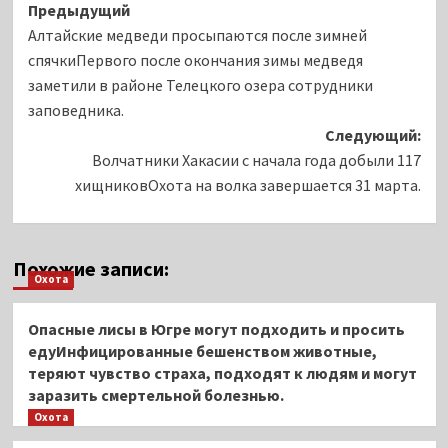
Навигация
Предыдущий
Алтайские медведи просыпаются после зимней
записи
спячкиПервого после окончания зимы медведя
заметили в районе Телецкого озера сотрудники
заповедника.
Следующий:
Волчатники Хакасии с начала года добыли 117
хищниковОхота на волка завершается 31 марта.
Похожие записи:
Охота
Опасные лисы в Югре могут подходить и просить
едуИнфицированные бешенством животные,
теряют чувство страха, подходят к людям и могут
заразить смертельной болезнью.
Охота