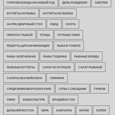
ГОРЯЧИЕ БЛЮДА НА НОВЫЙ ГОД
ДЕНЬ РОЖДЕНИЯ
ЗАВТРАК
КОТЛЕТЫ ИЗ РЫБЫ
КОТЛЕТЫ ИЗ ФАРША
НА ПРАЗДНИЧНЫЙ СТОЛ
ОБЕД
ОХОТА
ПИРОГИ С РЫБОЙ
ПТИЦА
ПУТЕШЕСТВИЯ
РЕЦЕПТЫ ДЛЯ НАЧИНАЮЩИХ
РЫБА В ТОМАТЕ
РЫБА ЗАПЕЧЕННАЯ
РЫБА ТУШЕНАЯ
РЫБНЫЕ БЛЮДА
РЫБНЫЕ КОТЛЕТЫ
САЛАТ ИЗ ОГУРЦОВ
САЛАТ РЫБНЫЙ
САЛАТЫ БЕЗ МАЙОНЕЗА
СВИНИНА
СРЕДИЗЕМНОМОРСКАЯ КУХНЯ
СУПЫ С ОВОЩАМИ
ТУРИЗМ
УЖИН
АКВАКУЛЬТУРА
ВЛАДИВОСТОК
ДАЛЬНИЙ ВОСТОК
ИКРА
КАМЧАТКА
КИТАЙ
КОРЕЯ