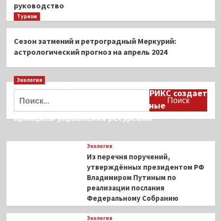
руководство
Туризм
Сезон затмений и ретроградный Меркурий:
астрологический прогноз на апрель 2024
Экология
Дмитрий Кобылкин: площадка БРИКС создает
Найти:
возможность сформировать единые
принципы управления ресурсами
Экология
Из перечня поручений,
утверждённых президентом РФ
Владимиром Путиным по
реализации послания
Федеральному Собранию
Экология