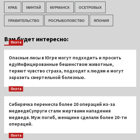
КРАБ
МИНТАЙ
МУРМАНСК
ОСЕТРОВЫХ
ПРАВИТЕЛЬСТВО
РОСРЫБОЛОВСТВО
ЯПОНИЯ
Вам будет интересно:
Охота
Опасные лисы в Югре могут подходить и просить
едуИнфицированные бешенством животные,
теряют чувство страха, подходят к людям и могут
заразить смертельной болезнью.
Охота
Сибирячка перенесла более 20 операций из-за
медведяСупруги стали жертвами нападения
медведя. Муж погиб, женщине сделали более 20-ти
операций.
Охота