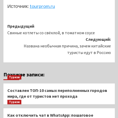
Источник:
tourprom.ru
Навигация
Предыдущий
Свиные котлеты со свёклой, в томатном соусе
записи
Следующий:
Названа необычная причина, зачем китайские
туристы едут в Россию
Похожие записи:
Туризм
Составлен ТОП-10 самых переполненных городов
мира, где от туристов нет прохода
Туризм
Как отключить чат в WhatsApp: пошаговое