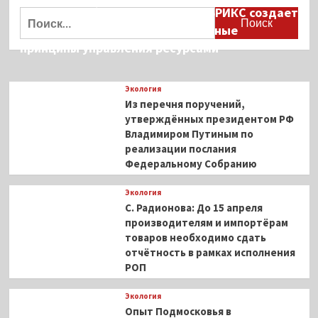
Дмитрий Кобылкин: площадка БРИКС создает
Найти:
возможность сформировать единые
принципы управления ресурсами
Экология
Из перечня поручений,
утверждённых президентом РФ
Владимиром Путиным по
реализации послания
Федеральному Собранию
Экология
С. Радионова: До 15 апреля
производителям и импортёрам
товаров необходимо сдать
отчётность в рамках исполнения
РОП
Экология
Опыт Подмосковья в