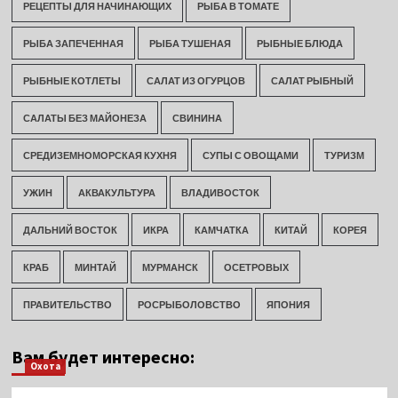
РЕЦЕПТЫ ДЛЯ НАЧИНАЮЩИХ
РЫБА В ТОМАТЕ
РЫБА ЗАПЕЧЕННАЯ
РЫБА ТУШЕНАЯ
РЫБНЫЕ БЛЮДА
РЫБНЫЕ КОТЛЕТЫ
САЛАТ ИЗ ОГУРЦОВ
САЛАТ РЫБНЫЙ
САЛАТЫ БЕЗ МАЙОНЕЗА
СВИНИНА
СРЕДИЗЕМНОМОРСКАЯ КУХНЯ
СУПЫ С ОВОЩАМИ
ТУРИЗМ
УЖИН
АКВАКУЛЬТУРА
ВЛАДИВОСТОК
ДАЛЬНИЙ ВОСТОК
ИКРА
КАМЧАТКА
КИТАЙ
КОРЕЯ
КРАБ
МИНТАЙ
МУРМАНСК
ОСЕТРОВЫХ
ПРАВИТЕЛЬСТВО
РОСРЫБОЛОВСТВО
ЯПОНИЯ
Вам будет интересно:
Охота