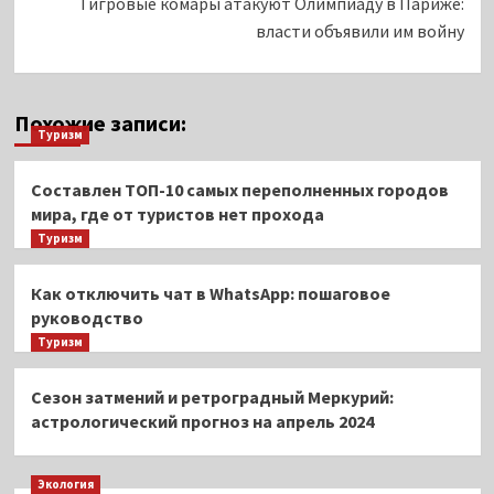
Тигровые комары атакуют Олимпиаду в Париже:
власти объявили им войну
Похожие записи:
Туризм
Составлен ТОП-10 самых переполненных городов
мира, где от туристов нет прохода
Туризм
Как отключить чат в WhatsApp: пошаговое
руководство
Туризм
Сезон затмений и ретроградный Меркурий:
астрологический прогноз на апрель 2024
Экология