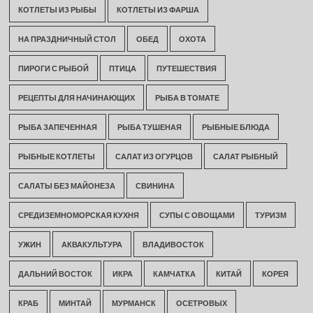
КОТЛЕТЫ ИЗ РЫБЫ
КОТЛЕТЫ ИЗ ФАРША
НА ПРАЗДНИЧНЫЙ СТОЛ
ОБЕД
ОХОТА
ПИРОГИ С РЫБОЙ
ПТИЦА
ПУТЕШЕСТВИЯ
РЕЦЕПТЫ ДЛЯ НАЧИНАЮЩИХ
РЫБА В ТОМАТЕ
РЫБА ЗАПЕЧЕННАЯ
РЫБА ТУШЕНАЯ
РЫБНЫЕ БЛЮДА
РЫБНЫЕ КОТЛЕТЫ
САЛАТ ИЗ ОГУРЦОВ
САЛАТ РЫБНЫЙ
САЛАТЫ БЕЗ МАЙОНЕЗА
СВИНИНА
СРЕДИЗЕМНОМОРСКАЯ КУХНЯ
СУПЫ С ОВОЩАМИ
ТУРИЗМ
УЖИН
АКВАКУЛЬТУРА
ВЛАДИВОСТОК
ДАЛЬНИЙ ВОСТОК
ИКРА
КАМЧАТКА
КИТАЙ
КОРЕЯ
КРАБ
МИНТАЙ
МУРМАНСК
ОСЕТРОВЫХ