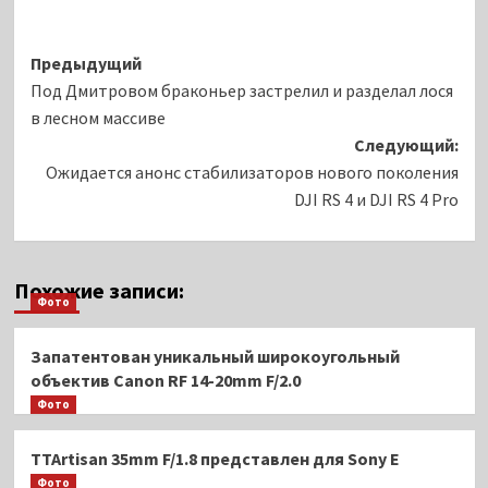
Навигация
Предыдущий
Под Дмитровом браконьер застрелил и разделал лося
записи
в лесном массиве
Следующий:
Ожидается анонс стабилизаторов нового поколения
DJI RS 4 и DJI RS 4 Pro
Похожие записи:
Фото
Запатентован уникальный широкоугольный
объектив Canon RF 14-20mm F/2.0
Фото
TTAr­ti­san 35mm F/1.8 представлен для Sony E
Фото