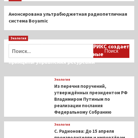
Анонсирована ультрабюджетная радиопетличная
система Boyamic
Экология
Дмитрий Кобылкин: площадка БРИКС создает
Найти:
возможность сформировать единые
принципы управления ресурсами
Экология
Из перечня поручений,
утверждённых президентом РФ
Владимиром Путиным по
реализации послания
Федеральному Собранию
Экология
С. Радионова: До 15 апреля
производителям и импортёрам