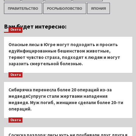
ПРАВИТЕЛЬСТВО
РОСРЫБОЛОВСТВО
ЯПОНИЯ
Вам будет интересно:
Охота
Опасные лисы в Югре могут подходить и просить
едуИнфицированные бешенством животные,
теряют чувство страха, подходят к людям и могут
заразить смертельной болезнью.
Охота
Сибирячка перенесла более 20 операций из-за
медведяСупруги стали жертвами нападения
медведя. Муж погиб, женщине сделали более 20-ти
операций.
Охота
Сосиска раздора: лисы чуть не поубивали друг друга в