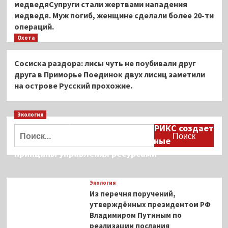
медведяСупруги стали жертвами нападения
медведя. Муж погиб, женщине сделали более 20-ти
операций.
Охота
Сосиска раздора: лисы чуть не поубивали друг
друга в Приморье Поединок двух лисиц заметили
на острове Русский прохожие.
Экология
Дмитрий Кобылкин: площадка БРИКС создает
Найти:
возможность сформировать единые
принципы управления ресурсами
Экология
Из перечня поручений,
утверждённых президентом РФ
Владимиром Путиным по
реализации послания