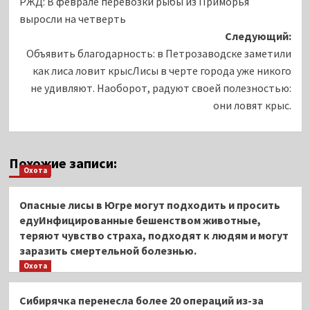
РЖД: В феврале перевозки рыбы из Приморья
записи
выросли на четверть
Следующий:
Объявить благодарность: в Петрозаводске заметили
как лиса ловит крысЛисы в черте города уже никого
не удивляют. Наоборот, радуют своей полезностью:
они ловят крыс.
Похожие записи:
Охота
Опасные лисы в Югре могут подходить и просить
едуИнфицированные бешенством животные,
теряют чувство страха, подходят к людям и могут
заразить смертельной болезнью.
Охота
Сибирячка перенесла более 20 операций из-за