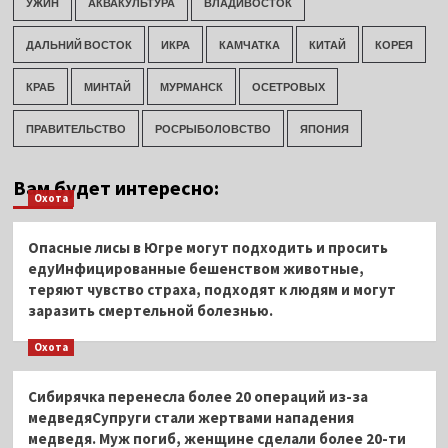
УЖИН
АКВАКУЛЬТУРА
ВЛАДИВОСТОК
ДАЛЬНИЙ ВОСТОК
ИКРА
КАМЧАТКА
КИТАЙ
КОРЕЯ
КРАБ
МИНТАЙ
МУРМАНСК
ОСЕТРОВЫХ
ПРАВИТЕЛЬСТВО
РОСРЫБОЛОВСТВО
ЯПОНИЯ
Вам будет интересно:
Охота
Опасные лисы в Югре могут подходить и просить
едуИнфицированные бешенством животные,
теряют чувство страха, подходят к людям и могут
заразить смертельной болезнью.
Охота
Сибирячка перенесла более 20 операций из-за
медведяСупруги стали жертвами нападения
медведя. Муж погиб, женщине сделали более 20-ти