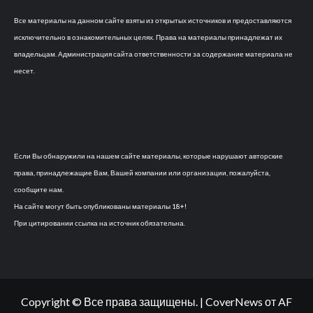
Все материалы на данном сайте взяты из открытых источников и предоставляются
исключительно в ознакомительных целях. Права на материалы принадлежат их
владельцам. Администрация сайта ответственности за содержание материала не
несет.
Если Вы обнаружили на нашем сайте материалы, которые нарушают авторские
права, принадлежащие Вам, Вашей компании или организации, пожалуйста,
сообщите нам.
На сайте могут быть опубликованы материалы 18+!
При цитировании ссылка на источник обязательна.
Copyright © Все права защищены.
|
CoverNews
от AF