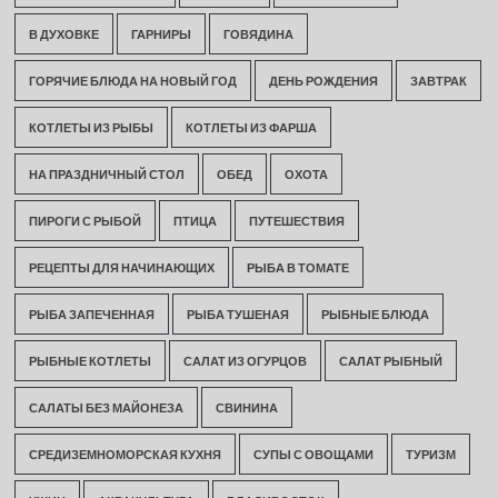
В ДУХОВКЕ
ГАРНИРЫ
ГОВЯДИНА
ГОРЯЧИЕ БЛЮДА НА НОВЫЙ ГОД
ДЕНЬ РОЖДЕНИЯ
ЗАВТРАК
КОТЛЕТЫ ИЗ РЫБЫ
КОТЛЕТЫ ИЗ ФАРША
НА ПРАЗДНИЧНЫЙ СТОЛ
ОБЕД
ОХОТА
ПИРОГИ С РЫБОЙ
ПТИЦА
ПУТЕШЕСТВИЯ
РЕЦЕПТЫ ДЛЯ НАЧИНАЮЩИХ
РЫБА В ТОМАТЕ
РЫБА ЗАПЕЧЕННАЯ
РЫБА ТУШЕНАЯ
РЫБНЫЕ БЛЮДА
РЫБНЫЕ КОТЛЕТЫ
САЛАТ ИЗ ОГУРЦОВ
САЛАТ РЫБНЫЙ
САЛАТЫ БЕЗ МАЙОНЕЗА
СВИНИНА
СРЕДИЗЕМНОМОРСКАЯ КУХНЯ
СУПЫ С ОВОЩАМИ
ТУРИЗМ