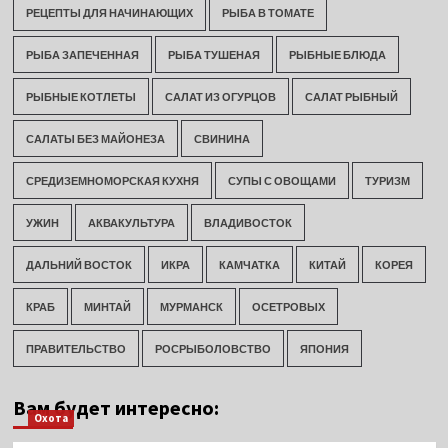
РЕЦЕПТЫ ДЛЯ НАЧИНАЮЩИХ
РЫБА В ТОМАТЕ
РЫБА ЗАПЕЧЕННАЯ
РЫБА ТУШЕНАЯ
РЫБНЫЕ БЛЮДА
РЫБНЫЕ КОТЛЕТЫ
САЛАТ ИЗ ОГУРЦОВ
САЛАТ РЫБНЫЙ
САЛАТЫ БЕЗ МАЙОНЕЗА
СВИНИНА
СРЕДИЗЕМНОМОРСКАЯ КУХНЯ
СУПЫ С ОВОЩАМИ
ТУРИЗМ
УЖИН
АКВАКУЛЬТУРА
ВЛАДИВОСТОК
ДАЛЬНИЙ ВОСТОК
ИКРА
КАМЧАТКА
КИТАЙ
КОРЕЯ
КРАБ
МИНТАЙ
МУРМАНСК
ОСЕТРОВЫХ
ПРАВИТЕЛЬСТВО
РОСРЫБОЛОВСТВО
ЯПОНИЯ
Вам будет интересно:
Охота