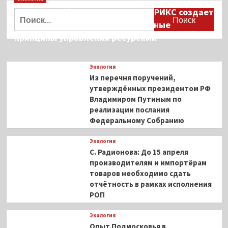
Дмитрий Кобылкин: площадка БРИКС создает
Найти:
возможность сформировать единые
принципы управления ресурсами
Экология
Из перечня поручений,
утверждённых президентом РФ
Владимиром Путиным по
реализации послания
Федеральному Собранию
Экология
С. Радионова: До 15 апреля
производителям и импортёрам
товаров необходимо сдать
отчётность в рамках исполнения
РОП
Экология
Опыт Подмосковья в