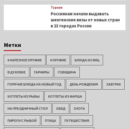
Туризм
Россиянам начали выдавать
шенгенские визы от новых стран
в 23 городах России
Метки
# НАРЕЗНОЕ ОРУЖИЕ
# ОРУЖИЕ
БЛЮДА ИЗ ЯИЦ
В ДУХОВКЕ
ГАРНИРЫ
ГОВЯДИНА
ГОРЯЧИЕ БЛЮДА НА НОВЫЙ ГОД
ДЕНЬ РОЖДЕНИЯ
ЗАВТРАК
КОТЛЕТЫ ИЗ РЫБЫ
КОТЛЕТЫ ИЗ ФАРША
НА ПРАЗДНИЧНЫЙ СТОЛ
ОБЕД
ОХОТА
ПИРОГИ С РЫБОЙ
ПТИЦА
ПУТЕШЕСТВИЯ