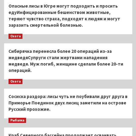
Опасные лисы в Югре могут подходить и просить
едуИнфицированные бешенством животные,
теряют чувство страха, подходят к людям и могут
заразить смертельной болезнью.
Охота
Сибирячка перенесла более 20 операций из-за
медведяСупруги стали жертвами нападения
медведя. Муж погиб, женщине сделали более 20-ти
операций.
Охота
Сосиска раздора: лисы чуть не поубивали друг друга в
Приморье Поединок двух лисиц заметили на острове
Русский прохожие.
Рыбалка
Краб Северного бассейна продолжает осваивать