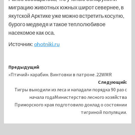
миграцию животных южных широт севернее, в
якутской Арктике уже можно встретить косулю,
бурого медведя и такое теплолюбивое
насекомое как оса.
Источник:
ohotniki.ru
Навигация
Предыдущий
«Птичий» карабин. Винтовки в патроне .22WMR
записи
Следующий:
Тигры выходили из леса и нападали порядка 90 раз с
начала годаМинистерство лесного хозяйства
Приморского края подготовило доклад о состоянии
тигриной популяции.