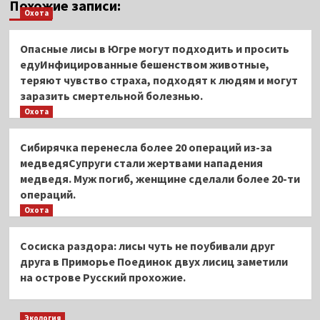
Похожие записи:
Охота
Опасные лисы в Югре могут подходить и просить
едуИнфицированные бешенством животные,
теряют чувство страха, подходят к людям и могут
заразить смертельной болезнью.
Охота
Сибирячка перенесла более 20 операций из-за
медведяСупруги стали жертвами нападения
медведя. Муж погиб, женщине сделали более 20-ти
операций.
Охота
Сосиска раздора: лисы чуть не поубивали друг
друга в Приморье Поединок двух лисиц заметили
на острове Русский прохожие.
Экология