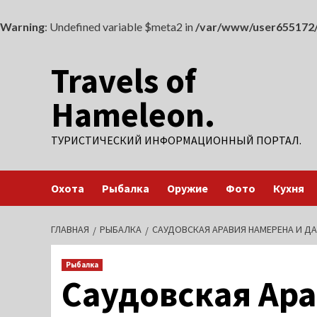
Warning
: Undefined variable $meta2 in
/var/www/user655172/
Перейти
Travels of
к
содержимому
Hameleon.
ТУРИСТИЧЕСКИЙ ИНФОРМАЦИОННЫЙ ПОРТАЛ.
Охота
Рыбалка
Оружие
Фото
Кухня
ГЛАВНАЯ
РЫБАЛКА
САУДОВСКАЯ АРАВИЯ НАМЕРЕНА И Д
Рыбалка
Саудовская Ара