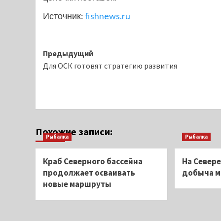
Источник:
fishnews.ru
Навигация
Предыдущий
Для ОСК готовят стратегию развития
записи
Похожие записи:
Рыбалка
Рыбалка
Краб Северного бассейна
На Север
продолжает осваивать
добыча 
новые маршруты