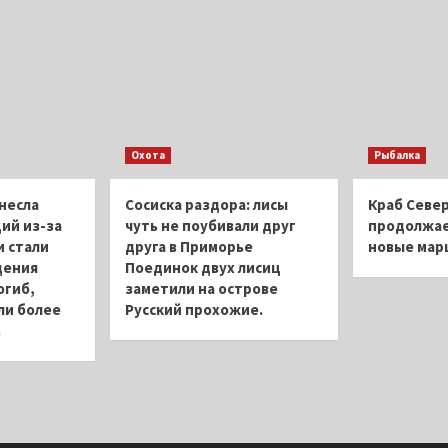
Охота
Рыбалка
несла
Сосиска раздора: лисы
Краб Север
ий из-за
чуть не поубивали друг
продолжае
 стали
друга в Приморье
новые ма
дения
Поединок двух лисиц
огиб,
заметили на острове
ли более
Русский прохожие.
.