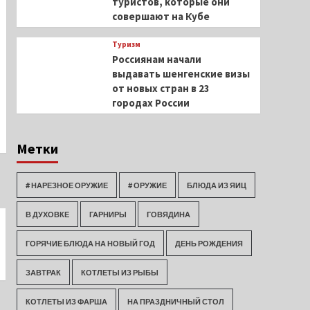
туристов, которые они
совершают на Кубе
Туризм
Россиянам начали
выдавать шенгенские визы
от новых стран в 23
городах России
Метки
# НАРЕЗНОЕ ОРУЖИЕ
# ОРУЖИЕ
БЛЮДА ИЗ ЯИЦ
В ДУХОВКЕ
ГАРНИРЫ
ГОВЯДИНА
ГОРЯЧИЕ БЛЮДА НА НОВЫЙ ГОД
ДЕНЬ РОЖДЕНИЯ
ЗАВТРАК
КОТЛЕТЫ ИЗ РЫБЫ
КОТЛЕТЫ ИЗ ФАРША
НА ПРАЗДНИЧНЫЙ СТОЛ