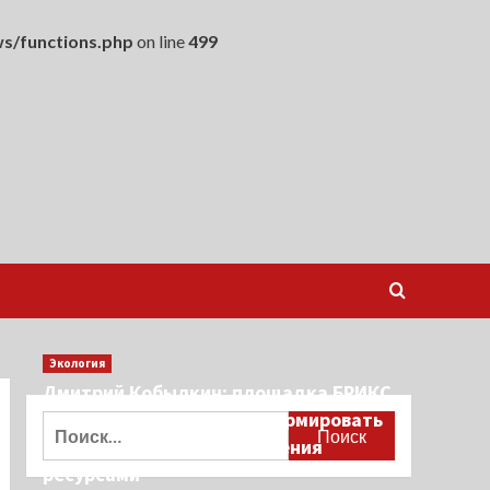
s/functions.php
on line
499
Экология
Дмитрий Кобылкин: площадка БРИКС
создает возможность сформировать
Найти:
единые принципы управления
ресурсами