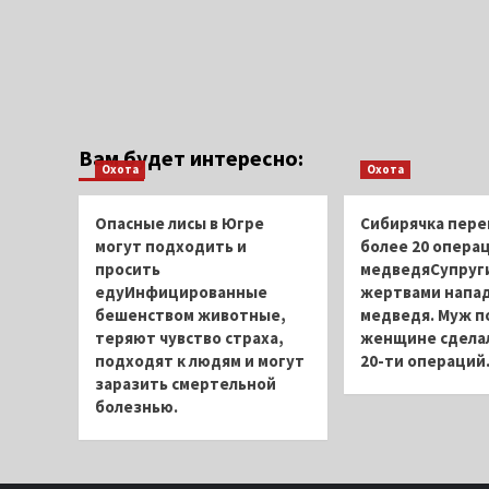
Вам будет интересно:
Охота
Охота
Опасные лисы в Югре
Сибирячка пере
могут подходить и
более 20 операц
просить
медведяСупруги
едуИнфицированные
жертвами напа
бешенством животные,
медведя. Муж п
теряют чувство страха,
женщине сдела
подходят к людям и могут
20-ти операций
заразить смертельной
болезнью.