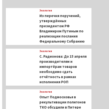
Экология
Из перечня поручений,
утверждённых
президентом РФ
Владимиром Путиным по
реализации послания
Федеральному Собранию
Экология
С. Радионова: До 15 апреля
производителям и
импортёрам товаров
необходимо сдать
отчётность в рамках
исполнения РОП
Экология
Опыт Подмосковья в
рекультивации полигонов
ТКО обсудили в Питере