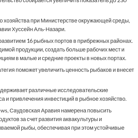
вительство собирается увеличить показатель до 230
о хозяйства при Министерстве окружающей среды,
авии Хуссейн Аль-Назари.
 развитием 16 рыбных портов в прибрежных районах.
димой продукции, создать больше рабочих мест и
ициям в малые и средние проекты в новых портах.
ратегия поможет увеличить ценность рыбаков и внесет
ддерживает различные исследовательские
а и привлечения инвестиций в рыбное хозяйство.
news, Саудовская Аравия намерена повысить
дуктов за счет развития аквакультуры и
ваемой рыбы, обеспечивая при этом устойчивые