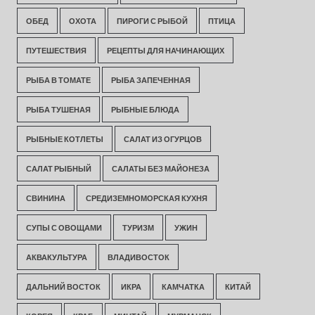
ОБЕД
ОХОТА
ПИРОГИ С РЫБОЙ
ПТИЦА
ПУТЕШЕСТВИЯ
РЕЦЕПТЫ ДЛЯ НАЧИНАЮЩИХ
РЫБА В ТОМАТЕ
РЫБА ЗАПЕЧЕННАЯ
РЫБА ТУШЕНАЯ
РЫБНЫЕ БЛЮДА
РЫБНЫЕ КОТЛЕТЫ
САЛАТ ИЗ ОГУРЦОВ
САЛАТ РЫБНЫЙ
САЛАТЫ БЕЗ МАЙОНЕЗА
СВИНИНА
СРЕДИЗЕМНОМОРСКАЯ КУХНЯ
СУПЫ С ОВОЩАМИ
ТУРИЗМ
УЖИН
АКВАКУЛЬТУРА
ВЛАДИВОСТОК
ДАЛЬНИЙ ВОСТОК
ИКРА
КАМЧАТКА
КИТАЙ