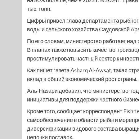
на 80% больше, чем в 2022 г. В 2024 г. пра
тыс. тонн.
Цифры привел глава департамента рыбног
воды и сельского хозяйства Саудовской Ар
По его словам, министерство работает над
В планах также повысить качество произво
простимулировать частный сектор к инвест
Как пишет газета Asharq Al-Awsat, такая ст
вклад в общий экономический рост страны.
Аль-Назари добавил, что министерство по
инициативы для поддержки частного бизнес
Кроме того, сообщает корреспондент Fish
самообеспечение в области рыбы и морепро
диверсификации видового состава выращи
цепочки поставок.