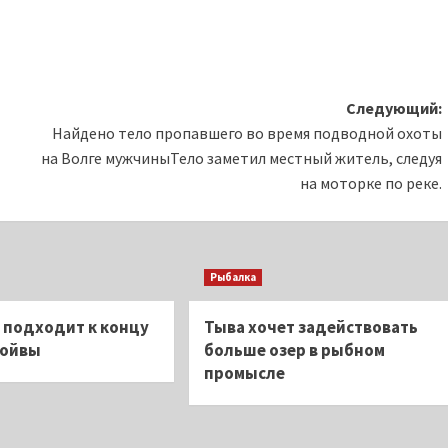
Следующий:
Найдено тело пропавшего во время подводной охоты
на Волге мужчиныТело заметил местный житель, следуя
на моторке по реке.
Рыбалка
е подходит к концу
Тыва хочет задействовать
мойвы
больше озер в рыбном
промысле