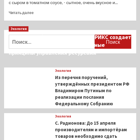
с сыром в томатном соусе, - сытное, очень вкусное и...
Прочитать
Читать далее
больше
о
Экология
Куриное
филе,
Дмитрий Кобылкин: площадка БРИКС создает
Найти:
запеченное
возможность сформировать единые
с
принципы управления ресурсами
сыром
в
томатном
Экология
соусе
Из перечня поручений,
утверждённых президентом РФ
Владимиром Путиным по
реализации послания
Федеральному Собранию
Экология
С. Радионова: До 15 апреля
производителям и импортёрам
товаров необходимо сдать