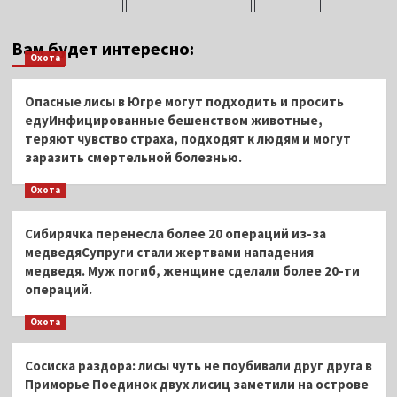
Вам будет интересно:
Охота
Опасные лисы в Югре могут подходить и просить
едуИнфицированные бешенством животные,
теряют чувство страха, подходят к людям и могут
заразить смертельной болезнью.
Охота
Сибирячка перенесла более 20 операций из-за
медведяСупруги стали жертвами нападения
медведя. Муж погиб, женщине сделали более 20-ти
операций.
Охота
Сосиска раздора: лисы чуть не поубивали друг друга в
Приморье Поединок двух лисиц заметили на острове