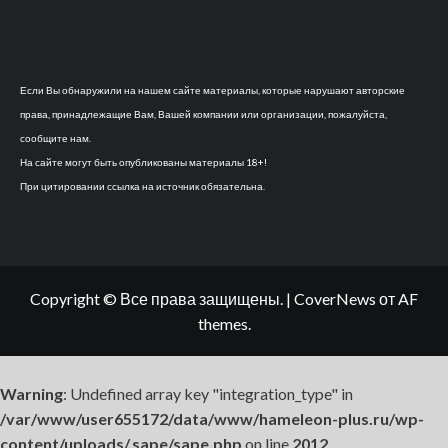
Если Вы обнаружили на нашем сайте материалы, которые нарушают авторские
права, принадлежащие Вам, Вашей компании или организации, пожалуйста,
сообщите нам.
На сайте могут быть опубликованы материалы 18+!
При цитировании ссылка на источник обязательна.
Copyright © Все права защищены.
|
CoverNews
от AF
themes.
Warning
: Undefined array key "integration_type" in
/var/www/user655172/data/www/hameleon-plus.ru/wp-
content/uploads/.sape/sape.php
on line
2012