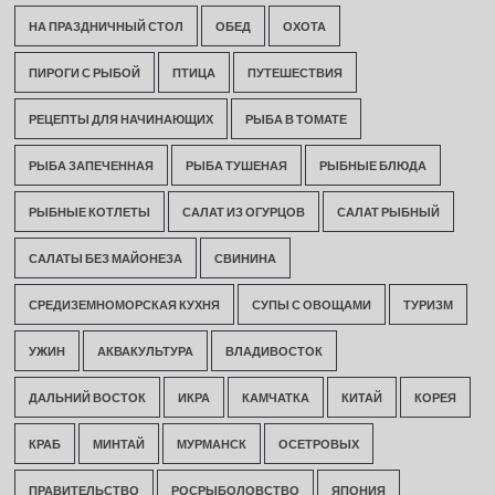
НА ПРАЗДНИЧНЫЙ СТОЛ
ОБЕД
ОХОТА
ПИРОГИ С РЫБОЙ
ПТИЦА
ПУТЕШЕСТВИЯ
РЕЦЕПТЫ ДЛЯ НАЧИНАЮЩИХ
РЫБА В ТОМАТЕ
РЫБА ЗАПЕЧЕННАЯ
РЫБА ТУШЕНАЯ
РЫБНЫЕ БЛЮДА
РЫБНЫЕ КОТЛЕТЫ
САЛАТ ИЗ ОГУРЦОВ
САЛАТ РЫБНЫЙ
САЛАТЫ БЕЗ МАЙОНЕЗА
СВИНИНА
СРЕДИЗЕМНОМОРСКАЯ КУХНЯ
СУПЫ С ОВОЩАМИ
ТУРИЗМ
УЖИН
АКВАКУЛЬТУРА
ВЛАДИВОСТОК
ДАЛЬНИЙ ВОСТОК
ИКРА
КАМЧАТКА
КИТАЙ
КОРЕЯ
КРАБ
МИНТАЙ
МУРМАНСК
ОСЕТРОВЫХ
ПРАВИТЕЛЬСТВО
РОСРЫБОЛОВСТВО
ЯПОНИЯ