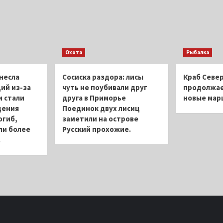
Охота
Рыбалка
несла
Сосиска раздора: лисы
Краб Север
ий из-за
чуть не поубивали друг
продолжае
 стали
друга в Приморье
новые ма
дения
Поединок двух лисиц
огиб,
заметили на острове
ли более
Русский прохожие.
.