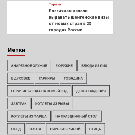
Туризм
Россиянам начали
выдавать шенгенские визы
от новых стран в 23
городах России
Метки
# НАРЕЗНОЕ ОРУЖИЕ
# ОРУЖИЕ
БЛЮДА ИЗ ЯИЦ
В ДУХОВКЕ
ГАРНИРЫ
ГОВЯДИНА
ГОРЯЧИЕ БЛЮДА НА НОВЫЙ ГОД
ДЕНЬ РОЖДЕНИЯ
ЗАВТРАК
КОТЛЕТЫ ИЗ РЫБЫ
КОТЛЕТЫ ИЗ ФАРША
НА ПРАЗДНИЧНЫЙ СТОЛ
ОБЕД
ОХОТА
ПИРОГИ С РЫБОЙ
ПТИЦА