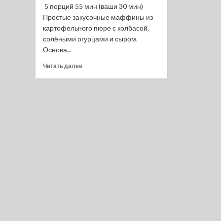
5 порций 55 мин (ваши 30 мин)
Простые закусочные маффины из
картофельного пюре с колбасой,
солёными огурцами и сыром.
Основа...
Прочитать
Читать далее
больше
о
Картофельные
маффины
с
колбасой,
сыром
и
солёным
огурцом