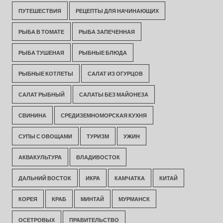
ПУТЕШЕСТВИЯ
РЕЦЕПТЫ ДЛЯ НАЧИНАЮЩИХ
РЫБА В ТОМАТЕ
РЫБА ЗАПЕЧЕННАЯ
РЫБА ТУШЕНАЯ
РЫБНЫЕ БЛЮДА
РЫБНЫЕ КОТЛЕТЫ
САЛАТ ИЗ ОГУРЦОВ
САЛАТ РЫБНЫЙ
САЛАТЫ БЕЗ МАЙОНЕЗА
СВИНИНА
СРЕДИЗЕМНОМОРСКАЯ КУХНЯ
СУПЫ С ОВОЩАМИ
ТУРИЗМ
УЖИН
АКВАКУЛЬТУРА
ВЛАДИВОСТОК
ДАЛЬНИЙ ВОСТОК
ИКРА
КАМЧАТКА
КИТАЙ
КОРЕЯ
КРАБ
МИНТАЙ
МУРМАНСК
ОСЕТРОВЫХ
ПРАВИТЕЛЬСТВО