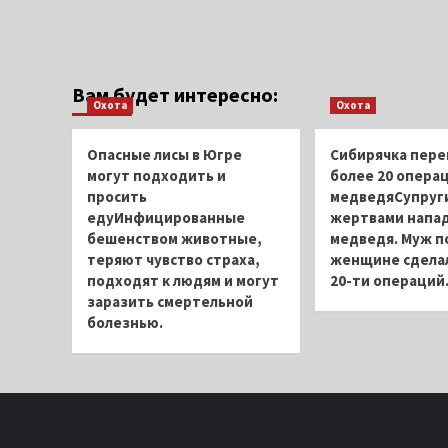
Вам будет интересно:
Охота
Охота
Опасные лисы в Югре
Сибирячка пере
могут подходить и
более 20 операц
просить
медведяСупруги
едуИнфицированные
жертвами напа
бешенством животные,
медведя. Муж п
теряют чувство страха,
женщине сдела
подходят к людям и могут
20-ти операций
заразить смертельной
болезнью.