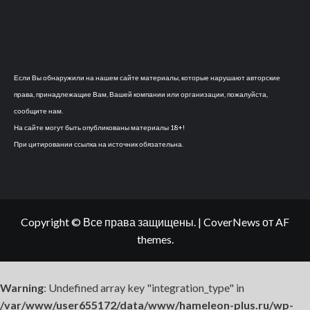
Если Вы обнаружили на нашем сайте материалы, которые нарушают авторские
права, принадлежащие Вам, Вашей компании или организации, пожалуйста,
сообщите нам.
На сайте могут быть опубликованы материалы 18+!
При цитировании ссылка на источник обязательна.
Copyright © Все права защищены.
|
CoverNews
от AF
themes.
Warning
: Undefined array key "integration_type" in
/var/www/user655172/data/www/hameleon-plus.ru/wp-