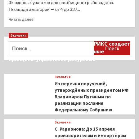
35 озерных участков для пастбищного рыбоводства.
Площади акваторий — от 4 до 337...
Прочитать
Читать далее
больше
о
Экология
Озерам
Новосибирской
Дмитрий Кобылкин: площадка БРИКС создает
Найти:
области
возможность сформировать единые
вновь
принципы управления ресурсами
попытаются
найти
аквафермеров
Экология
Из перечня поручений,
утверждённых президентом РФ
Владимиром Путиным по
реализации послания
Федеральному Собранию
Экология
С. Радионова: До 15 апреля
производителям и импортёрам