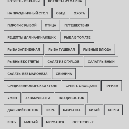
КОТЛЕТЫ ИЗ РЫБЫ
КОТЛЕТЫ ИЗ ФАРША
НА ПРАЗДНИЧНЫЙ СТОЛ
ОБЕД
ОХОТА
ПИРОГИ С РЫБОЙ
ПТИЦА
ПУТЕШЕСТВИЯ
РЕЦЕПТЫ ДЛЯ НАЧИНАЮЩИХ
РЫБА В ТОМАТЕ
РЫБА ЗАПЕЧЕННАЯ
РЫБА ТУШЕНАЯ
РЫБНЫЕ БЛЮДА
РЫБНЫЕ КОТЛЕТЫ
САЛАТ ИЗ ОГУРЦОВ
САЛАТ РЫБНЫЙ
САЛАТЫ БЕЗ МАЙОНЕЗА
СВИНИНА
СРЕДИЗЕМНОМОРСКАЯ КУХНЯ
СУПЫ С ОВОЩАМИ
ТУРИЗМ
УЖИН
АКВАКУЛЬТУРА
ВЛАДИВОСТОК
ДАЛЬНИЙ ВОСТОК
ИКРА
КАМЧАТКА
КИТАЙ
КОРЕЯ
КРАБ
МИНТАЙ
МУРМАНСК
ОСЕТРОВЫХ