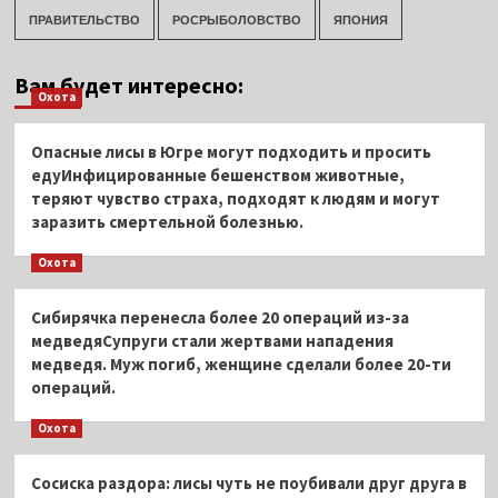
ПРАВИТЕЛЬСТВО
РОСРЫБОЛОВСТВО
ЯПОНИЯ
Вам будет интересно:
Охота
Опасные лисы в Югре могут подходить и просить
едуИнфицированные бешенством животные,
теряют чувство страха, подходят к людям и могут
заразить смертельной болезнью.
Охота
Сибирячка перенесла более 20 операций из-за
медведяСупруги стали жертвами нападения
медведя. Муж погиб, женщине сделали более 20-ти
операций.
Охота
Сосиска раздора: лисы чуть не поубивали друг друга в