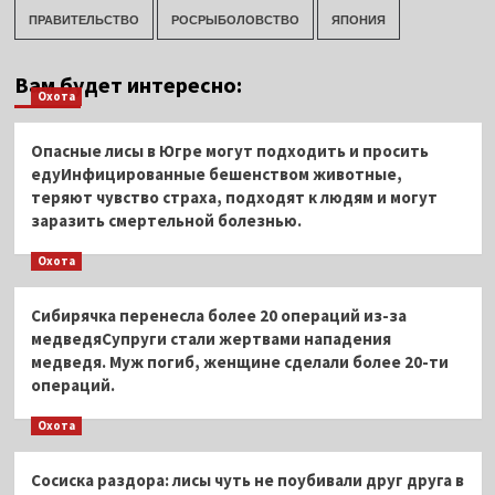
ПРАВИТЕЛЬСТВО
РОСРЫБОЛОВСТВО
ЯПОНИЯ
Вам будет интересно:
Охота
Опасные лисы в Югре могут подходить и просить
едуИнфицированные бешенством животные,
теряют чувство страха, подходят к людям и могут
заразить смертельной болезнью.
Охота
Сибирячка перенесла более 20 операций из-за
медведяСупруги стали жертвами нападения
медведя. Муж погиб, женщине сделали более 20-ти
операций.
Охота
Сосиска раздора: лисы чуть не поубивали друг друга в