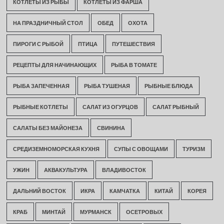
КОТЛЕТЫ ИЗ РЫБЫ
КОТЛЕТЫ ИЗ ФАРША
НА ПРАЗДНИЧНЫЙ СТОЛ
ОБЕД
ОХОТА
ПИРОГИ С РЫБОЙ
ПТИЦА
ПУТЕШЕСТВИЯ
РЕЦЕПТЫ ДЛЯ НАЧИНАЮЩИХ
РЫБА В ТОМАТЕ
РЫБА ЗАПЕЧЕННАЯ
РЫБА ТУШЕНАЯ
РЫБНЫЕ БЛЮДА
РЫБНЫЕ КОТЛЕТЫ
САЛАТ ИЗ ОГУРЦОВ
САЛАТ РЫБНЫЙ
САЛАТЫ БЕЗ МАЙОНЕЗА
СВИНИНА
СРЕДИЗЕМНОМОРСКАЯ КУХНЯ
СУПЫ С ОВОЩАМИ
ТУРИЗМ
УЖИН
АКВАКУЛЬТУРА
ВЛАДИВОСТОК
ДАЛЬНИЙ ВОСТОК
ИКРА
КАМЧАТКА
КИТАЙ
КОРЕЯ
КРАБ
МИНТАЙ
МУРМАНСК
ОСЕТРОВЫХ