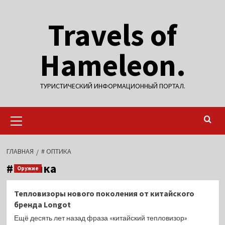
Перейти
Travels of
к
содержимому
Hameleon.
ТУРИСТИЧЕСКИЙ ИНФОРМАЦИОННЫЙ ПОРТАЛ.
Основное
меню
ГЛАВНАЯ
# ОПТИКА
# оптика
Оружие
Тепловизоры нового поколения от китайского
бренда Longot
Ещё десять лет назад фраза «китайский тепловизор»