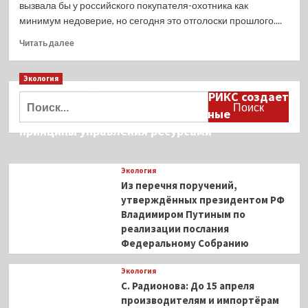
вызвала бы у российского покупателя-охотника как
минимум недоверие, но сегодня это отголоски прошлого....
Прочитать
Читать далее
больше
о
Экология
Тепловизоры
нового
Дмитрий Кобылкин: площадка БРИКС создает
Найти:
поколения
возможность сформировать единые
от
принципы управления ресурсами
китайского
бренда
Longot
Экология
Из перечня поручений,
утверждённых президентом РФ
Владимиром Путиным по
реализации послания
Федеральному Собранию
Экология
С. Радионова: До 15 апреля
производителям и импортёрам