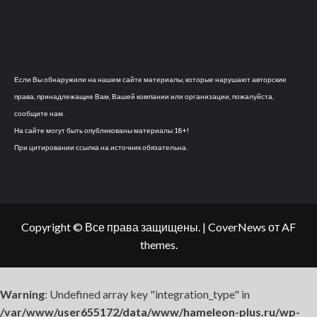
Если Вы обнаружили на нашем сайте материалы, которые нарушают авторские
права, принадлежащие Вам, Вашей компании или организации, пожалуйста,
сообщите нам.
На сайте могут быть опубликованы материалы 18+!
При цитировании ссылка на источник обязательна.
Copyright © Все права защищены.
|
CoverNews
от AF
themes.
Warning
: Undefined array key "integration_type" in
/var/www/user655172/data/www/hameleon-plus.ru/wp-