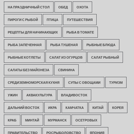
НА ПРАЗДНИЧНЫЙ СТОЛ
ОБЕД
ОХОТА
ПИРОГИ С РЫБОЙ
ПТИЦА
ПУТЕШЕСТВИЯ
РЕЦЕПТЫ ДЛЯ НАЧИНАЮЩИХ
РЫБА В ТОМАТЕ
РЫБА ЗАПЕЧЕННАЯ
РЫБА ТУШЕНАЯ
РЫБНЫЕ БЛЮДА
РЫБНЫЕ КОТЛЕТЫ
САЛАТ ИЗ ОГУРЦОВ
САЛАТ РЫБНЫЙ
САЛАТЫ БЕЗ МАЙОНЕЗА
СВИНИНА
СРЕДИЗЕМНОМОРСКАЯ КУХНЯ
СУПЫ С ОВОЩАМИ
ТУРИЗМ
УЖИН
АКВАКУЛЬТУРА
ВЛАДИВОСТОК
ДАЛЬНИЙ ВОСТОК
ИКРА
КАМЧАТКА
КИТАЙ
КОРЕЯ
КРАБ
МИНТАЙ
МУРМАНСК
ОСЕТРОВЫХ
ПРАВИТЕЛЬСТВО
РОСРЫБОЛОВСТВО
ЯПОНИЯ