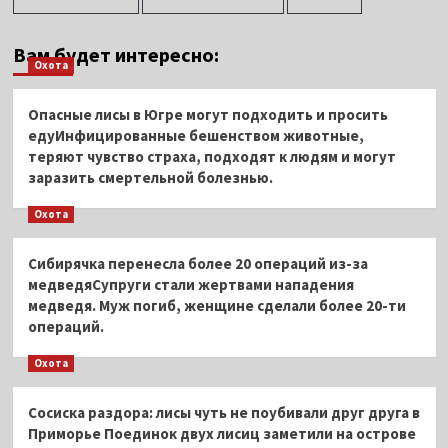
Вам будет интересно:
Охота
Опасные лисы в Югре могут подходить и просить
едуИнфицированные бешенством животные,
теряют чувство страха, подходят к людям и могут
заразить смертельной болезнью.
Охота
Сибирячка перенесла более 20 операций из-за
медведяСупруги стали жертвами нападения
медведя. Муж погиб, женщине сделали более 20-ти
операций.
Охота
Сосиска раздора: лисы чуть не поубивали друг друга в
Приморье Поединок двух лисиц заметили на острове