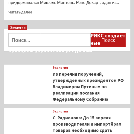
придерживался Мишель Монтень. Рене Декарт, один из...
Прочитать
Читать далее
больше
о
Экология
На
ринг
Дмитрий Кобылкин: площадка БРИКС создает
Найти:
вызываются…
возможность сформировать единые
6,5
принципы управления ресурсами
Creedmoor
и
.308
Экология
Win.
Из перечня поручений,
утверждённых президентом РФ
Владимиром Путиным по
реализации послания
Федеральному Собранию
Экология
С. Радионова: До 15 апреля
производителям и импортёрам
товаров необходимо сдать