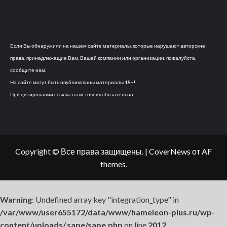
Если Вы обнаружили на нашем сайте материалы, которые нарушают авторские
права, принадлежащие Вам, Вашей компании или организации, пожалуйста,
сообщите нам.
На сайте могут быть опубликованы материалы 18+!
При цитировании ссылка на источник обязательна.
Copyright © Все права защищены.
|
CoverNews
от AF
themes.
Warning
: Undefined array key "integration_type" in
/var/www/user655172/data/www/hameleon-plus.ru/wp-
content/uploads/.sape/sape.php
on line
2012