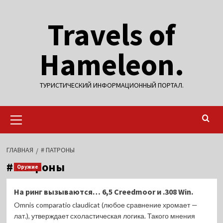
Перейти
Travels of
к
содержимому
Hameleon.
ТУРИСТИЧЕСКИЙ ИНФОРМАЦИОННЫЙ ПОРТАЛ.
Основное
меню
ГЛАВНАЯ
# ПАТРОНЫ
# патроны
Оружие
На ринг вызываются… 6,5 Creedmoor и .308 Win.
Omnis comparatio claudicat (любое сравнение хромает —
лат.), утверждает схоластическая логика. Такого мнения