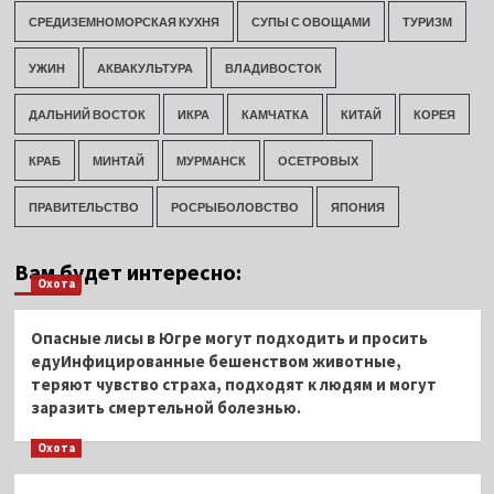
СРЕДИЗЕМНОМОРСКАЯ КУХНЯ
СУПЫ С ОВОЩАМИ
ТУРИЗМ
УЖИН
АКВАКУЛЬТУРА
ВЛАДИВОСТОК
ДАЛЬНИЙ ВОСТОК
ИКРА
КАМЧАТКА
КИТАЙ
КОРЕЯ
КРАБ
МИНТАЙ
МУРМАНСК
ОСЕТРОВЫХ
ПРАВИТЕЛЬСТВО
РОСРЫБОЛОВСТВО
ЯПОНИЯ
Вам будет интересно:
Охота
Опасные лисы в Югре могут подходить и просить
едуИнфицированные бешенством животные,
теряют чувство страха, подходят к людям и могут
заразить смертельной болезнью.
Охота