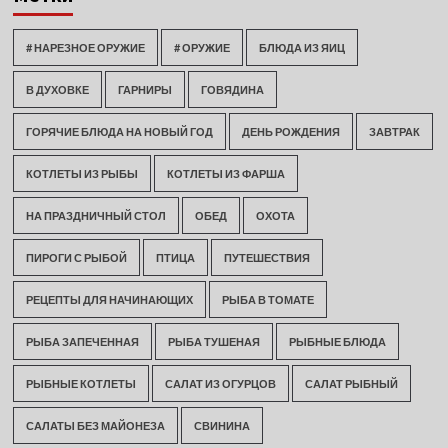
# НАРЕЗНОЕ ОРУЖИЕ
# ОРУЖИЕ
БЛЮДА ИЗ ЯИЦ
В ДУХОВКЕ
ГАРНИРЫ
ГОВЯДИНА
ГОРЯЧИЕ БЛЮДА НА НОВЫЙ ГОД
ДЕНЬ РОЖДЕНИЯ
ЗАВТРАК
КОТЛЕТЫ ИЗ РЫБЫ
КОТЛЕТЫ ИЗ ФАРША
НА ПРАЗДНИЧНЫЙ СТОЛ
ОБЕД
ОХОТА
ПИРОГИ С РЫБОЙ
ПТИЦА
ПУТЕШЕСТВИЯ
РЕЦЕПТЫ ДЛЯ НАЧИНАЮЩИХ
РЫБА В ТОМАТЕ
РЫБА ЗАПЕЧЕННАЯ
РЫБА ТУШЕНАЯ
РЫБНЫЕ БЛЮДА
РЫБНЫЕ КОТЛЕТЫ
САЛАТ ИЗ ОГУРЦОВ
САЛАТ РЫБНЫЙ
САЛАТЫ БЕЗ МАЙОНЕЗА
СВИНИНА