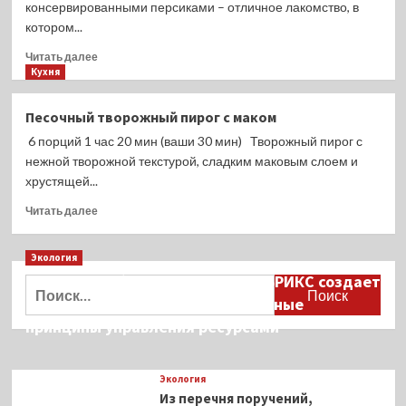
консервированными персиками – отличное лакомство, в
котором...
Прочитать
Читать далее
больше
Кухня
о
Творожный
Песочный творожный пирог с маком
пирог
6 порций 1 час 20 мин (ваши 30 мин) Творожный пирог с
с
маком
нежной творожной текстурой, сладким маковым слоем и
и
хрустящей...
консервированными
Прочитать
персиками
Читать далее
больше
о
Экология
Песочный
творожный
Дмитрий Кобылкин: площадка БРИКС создает
Найти:
пирог
возможность сформировать единые
с
принципы управления ресурсами
маком
Экология
Из перечня поручений,