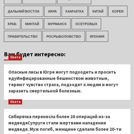
ДАЛЬНИЙ ВОСТОК
ИКРА
КАМЧАТКА
КИТАЙ
КОРЕЯ
КРАБ
МИНТАЙ
МУРМАНСК
ОСЕТРОВЫХ
ПРАВИТЕЛЬСТВО
РОСРЫБОЛОВСТВО
ЯПОНИЯ
Вам будет интересно:
Охота
Опасные лисы в Югре могут подходить и просить
едуИнфицированные бешенством животные,
теряют чувство страха, подходят к людям и могут
заразить смертельной болезнью.
Охота
Сибирячка перенесла более 20 операций из-за
медведяСупруги стали жертвами нападения
медведя. Муж погиб, женщине сделали более 20-ти