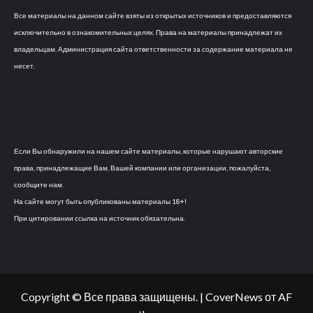
Все материалы на данном сайте взяты из открытых источников и предоставляются
исключительно в ознакомительных целях. Права на материалы принадлежат их
владельцам. Администрация сайта ответственности за содержание материала не
несет.
Если Вы обнаружили на нашем сайте материалы, которые нарушают авторские
права, принадлежащие Вам, Вашей компании или организации, пожалуйста,
сообщите нам.
На сайте могут быть опубликованы материалы 18+!
При цитировании ссылка на источник обязательна.
Copyright © Все права защищены.
|
CoverNews
от AF