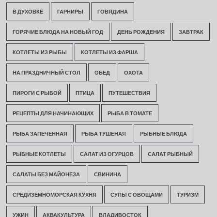
В ДУХОВКЕ
ГАРНИРЫ
ГОВЯДИНА
ГОРЯЧИЕ БЛЮДА НА НОВЫЙ ГОД
ДЕНЬ РОЖДЕНИЯ
ЗАВТРАК
КОТЛЕТЫ ИЗ РЫБЫ
КОТЛЕТЫ ИЗ ФАРША
НА ПРАЗДНИЧНЫЙ СТОЛ
ОБЕД
ОХОТА
ПИРОГИ С РЫБОЙ
ПТИЦА
ПУТЕШЕСТВИЯ
РЕЦЕПТЫ ДЛЯ НАЧИНАЮЩИХ
РЫБА В ТОМАТЕ
РЫБА ЗАПЕЧЕННАЯ
РЫБА ТУШЕНАЯ
РЫБНЫЕ БЛЮДА
РЫБНЫЕ КОТЛЕТЫ
САЛАТ ИЗ ОГУРЦОВ
САЛАТ РЫБНЫЙ
САЛАТЫ БЕЗ МАЙОНЕЗА
СВИНИНА
СРЕДИЗЕМНОМОРСКАЯ КУХНЯ
СУПЫ С ОВОЩАМИ
ТУРИЗМ
УЖИН
АКВАКУЛЬТУРА
ВЛАДИВОСТОК