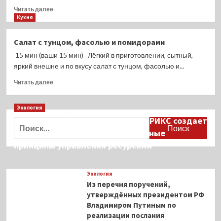
Прочитать
Читать далее
больше
Кухня
о
Салат
Салат с тунцом, фасолью и помидорами
с
15 мин (ваши 15 мин) Лёгкий в приготовлении, сытный,
тунцом,
булгуром
яркий внешне и по вкусу салат с тунцом, фасолью и...
и
Прочитать
Читать далее
овощами
больше
о
Экология
Салат
с
Дмитрий Кобылкин: площадка БРИКС создает
Найти:
тунцом,
возможность сформировать единые
фасолью
принципы управления ресурсами
и
помидорами
Экология
Из перечня поручений,
утверждённых президентом РФ
Владимиром Путиным по
реализации послания