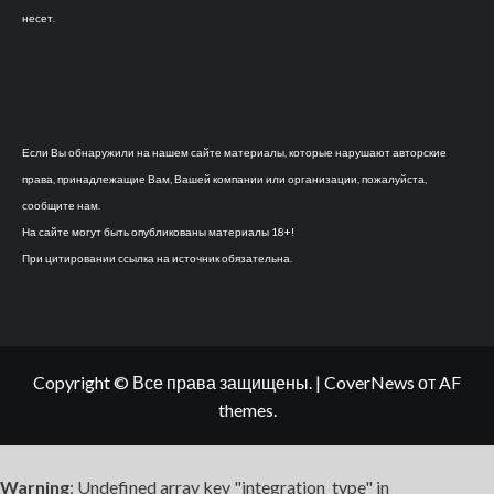
несет.
Если Вы обнаружили на нашем сайте материалы, которые нарушают авторские
права, принадлежащие Вам, Вашей компании или организации, пожалуйста,
сообщите нам.
На сайте могут быть опубликованы материалы 18+!
При цитировании ссылка на источник обязательна.
Copyright © Все права защищены.
|
CoverNews
от AF
themes.
Warning
: Undefined array key "integration_type" in