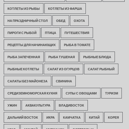
КОТЛЕТЫ ИЗ РЫБЫ
КОТЛЕТЫ ИЗ ФАРША
НА ПРАЗДНИЧНЫЙ СТОЛ
ОБЕД
ОХОТА
ПИРОГИ С РЫБОЙ
ПТИЦА
ПУТЕШЕСТВИЯ
РЕЦЕПТЫ ДЛЯ НАЧИНАЮЩИХ
РЫБА В ТОМАТЕ
РЫБА ЗАПЕЧЕННАЯ
РЫБА ТУШЕНАЯ
РЫБНЫЕ БЛЮДА
РЫБНЫЕ КОТЛЕТЫ
САЛАТ ИЗ ОГУРЦОВ
САЛАТ РЫБНЫЙ
САЛАТЫ БЕЗ МАЙОНЕЗА
СВИНИНА
СРЕДИЗЕМНОМОРСКАЯ КУХНЯ
СУПЫ С ОВОЩАМИ
ТУРИЗМ
УЖИН
АКВАКУЛЬТУРА
ВЛАДИВОСТОК
ДАЛЬНИЙ ВОСТОК
ИКРА
КАМЧАТКА
КИТАЙ
КОРЕЯ