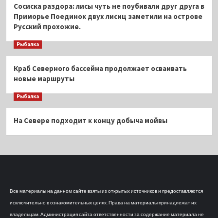
Сосиска раздора: лисы чуть не поубивали друг друга в
Приморье Поединок двух лисиц заметили на острове
Русский прохожие.
Рыбалка
Краб Северного бассейна продолжает осваивать
новые маршруты
Рыбалка
На Севере подходит к концу добыча мойвы
Все материалы на данном сайте взяты из открытых источников и предоставляются
исключительно в ознакомительных целях. Права на материалы принадлежат их
владельцам. Администрация сайта ответственности за содержание материала не