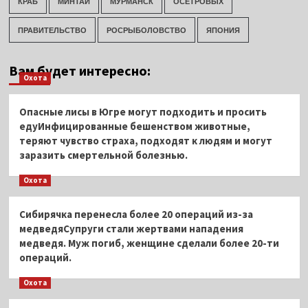
КРАБ
МИНТАЙ
МУРМАНСК
ОСЕТРОВЫХ
ПРАВИТЕЛЬСТВО
РОСРЫБОЛОВСТВО
ЯПОНИЯ
Вам будет интересно:
Охота
Опасные лисы в Югре могут подходить и просить
едуИнфицированные бешенством животные,
теряют чувство страха, подходят к людям и могут
заразить смертельной болезнью.
Охота
Сибирячка перенесла более 20 операций из-за
медведяСупруги стали жертвами нападения
медведя. Муж погиб, женщине сделали более 20-ти
операций.
Охота