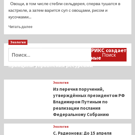
Овощи, в том числе стебли сельдерея, сперва тушатся в
кастрюле, а затем варится суп с овощами, рисом и
кусочками...
Прочитать
Читать далее
больше
о
Экология
Суп
с
Дмитрий Кобылкин: площадка БРИКС создает
Найти:
консервированной
возможность сформировать единые
скумбрией,
принципы управления ресурсами
сельдереем
и
рисом
Экология
Из перечня поручений,
утверждённых президентом РФ
Владимиром Путиным по
реализации послания
Федеральному Собранию
Экология
С. Радионова: До 15 апреля