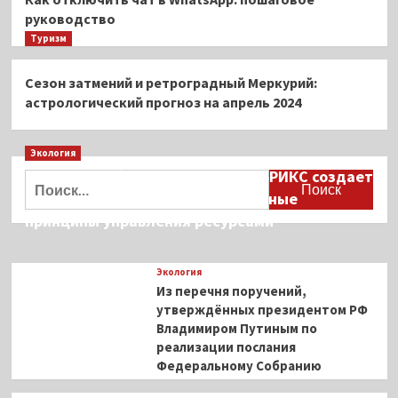
руководство
Туризм
Сезон затмений и ретроградный Меркурий:
астрологический прогноз на апрель 2024
Экология
Дмитрий Кобылкин: площадка БРИКС создает
Найти:
возможность сформировать единые
принципы управления ресурсами
Экология
Из перечня поручений,
утверждённых президентом РФ
Владимиром Путиным по
реализации послания
Федеральному Собранию