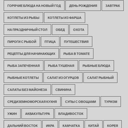
ГОРЯЧИЕ БЛЮДА НА НОВЫЙ ГОД
ДЕНЬ РОЖДЕНИЯ
ЗАВТРАК
КОТЛЕТЫ ИЗ РЫБЫ
КОТЛЕТЫ ИЗ ФАРША
НА ПРАЗДНИЧНЫЙ СТОЛ
ОБЕД
ОХОТА
ПИРОГИ С РЫБОЙ
ПТИЦА
ПУТЕШЕСТВИЯ
РЕЦЕПТЫ ДЛЯ НАЧИНАЮЩИХ
РЫБА В ТОМАТЕ
РЫБА ЗАПЕЧЕННАЯ
РЫБА ТУШЕНАЯ
РЫБНЫЕ БЛЮДА
РЫБНЫЕ КОТЛЕТЫ
САЛАТ ИЗ ОГУРЦОВ
САЛАТ РЫБНЫЙ
САЛАТЫ БЕЗ МАЙОНЕЗА
СВИНИНА
СРЕДИЗЕМНОМОРСКАЯ КУХНЯ
СУПЫ С ОВОЩАМИ
ТУРИЗМ
УЖИН
АКВАКУЛЬТУРА
ВЛАДИВОСТОК
ДАЛЬНИЙ ВОСТОК
ИКРА
КАМЧАТКА
КИТАЙ
КОРЕЯ