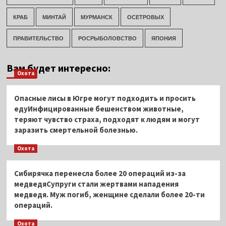
КРАБ
МИНТАЙ
МУРМАНСК
ОСЕТРОВЫХ
ПРАВИТЕЛЬСТВО
РОСРЫБОЛОВСТВО
ЯПОНИЯ
Вам будет интересно:
Охота
Опасные лисы в Югре могут подходить и просить
едуИнфицированные бешенством животные,
теряют чувство страха, подходят к людям и могут
заразить смертельной болезнью.
Охота
Сибирячка перенесла более 20 операций из-за
медведяСупруги стали жертвами нападения
медведя. Муж погиб, женщине сделали более 20-ти
операций.
Охота