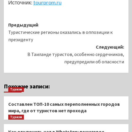
Источник:
tourprom.ru
Навигация
Предыдущий
Туристические регионы оказались в оппозиции к
записи
президенту
Следующий:
В Таиланде туристов, особенно сердечников,
предупредили об опасности
Похожие записи:
Туризм
Составлен ТОП-10 самых переполненных городов
мира, где от туристов нет прохода
Туризм
Как отключить чат в WhatsApp: пошаговое