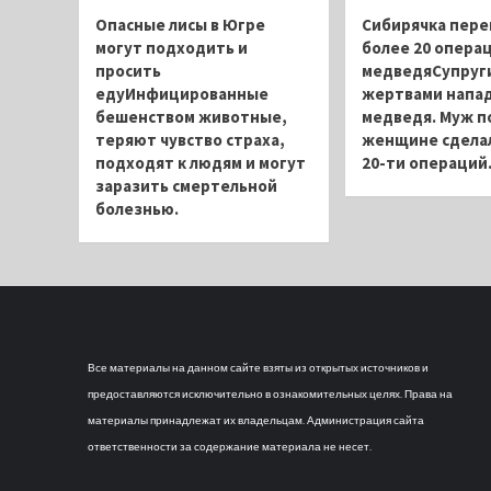
Опасные лисы в Югре
Сибирячка пере
могут подходить и
более 20 операц
просить
медведяСупруги
едуИнфицированные
жертвами напа
бешенством животные,
медведя. Муж п
теряют чувство страха,
женщине сдела
подходят к людям и могут
20-ти операций
заразить смертельной
болезнью.
Все материалы на данном сайте взяты из открытых источников и
предоставляются исключительно в ознакомительных целях. Права на
материалы принадлежат их владельцам. Администрация сайта
ответственности за содержание материала не несет.