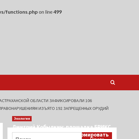
s/functions.php
on line
499
 АСТРАХАНСКОЙ ОБЛАСТИ ЗАФИКСИРОВАЛИ 106
М ПРАВОНАРУШЕНИЯМ ИЗЪЯТО 192 ЗАПРЕЩЕННЫХ ОРУДИЙ
Экология
Дмитрий Кобылкин: площадка БРИКС
создает возможность сформировать
Найти: