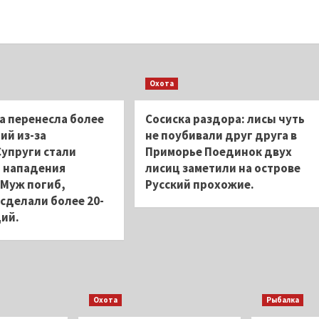
Охота
а перенесла более
Сосиска раздора: лисы чуть
ий из-за
не поубивали друг друга в
упруги стали
Приморье Поединок двух
 нападения
лисиц заметили на острове
 Муж погиб,
Русский прохожие.
сделали более 20-
ций.
Охота
Рыбалка