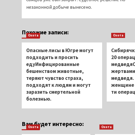
незаконной добыче вынесено.
Похожие записи:
Охота
Охота
Опасные лисы в Югре могут
Сибирячк
подходить и просить
20 операц
едуИнфицированные
медведяС
бешенством животные,
жертвами
теряют чувство страха,
медведя.
подходят к людям и могут
женщине 
заразить смертельной
ти опера
болезнью.
Вам будет интересно:
Охота
Охота