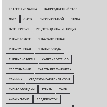
КОТЛЕТЫ ИЗ ФАРША
НА ПРАЗДНИЧНЫЙ СТОЛ
ОБЕД
ОХОТА
ПИРОГИ С РЫБОЙ
ПТИЦА
ПУТЕШЕСТВИЯ
РЕЦЕПТЫ ДЛЯ НАЧИНАЮЩИХ
РЫБА В ТОМАТЕ
РЫБА ЗАПЕЧЕННАЯ
РЫБА ТУШЕНАЯ
РЫБНЫЕ БЛЮДА
РЫБНЫЕ КОТЛЕТЫ
САЛАТ ИЗ ОГУРЦОВ
САЛАТ РЫБНЫЙ
САЛАТЫ БЕЗ МАЙОНЕЗА
СВИНИНА
СРЕДИЗЕМНОМОРСКАЯ КУХНЯ
СУПЫ С ОВОЩАМИ
ТУРИЗМ
УЖИН
АКВАКУЛЬТУРА
ВЛАДИВОСТОК