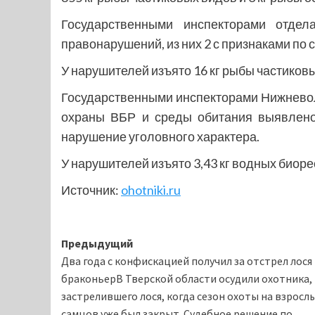
Государственными инспекторами отде
правонарушений, из них 2 с признаками по с
У нарушителей изъято 16 кг рыбы частиковы
Государственными инспекторами Нижневолж
охраны ВБР и среды обитания выявлено
нарушение уголовного характера.
У нарушителей изъято 3,43 кг водных биорес
Источник:
ohotniki.ru
Навигация
Предыдущий
Два года с конфискацией получил за отстрел лося
записи
браконьерВ Тверской области осудили охотника,
застрелившего лося, когда сезон охоты на взросл
самцов уже был закрыт. Судебное решение по