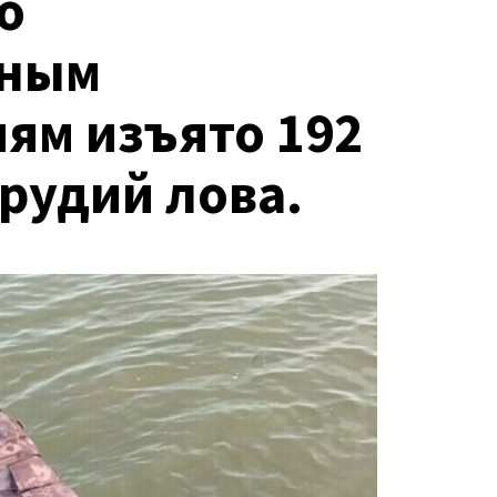
По
вным
ям изъято 192
рудий лова.