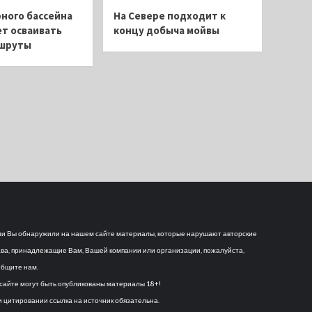
ного бассейна
На Севере подходит к
т осваивать
концу добыча мойвы
ршруты
и Вы обнаружили на нашем сайте материалы, которые нарушают авторские
ва, принадлежащие Вам, Вашей компании или организации, пожалуйста,
бщите нам.
сайте могут быть опубликованы материалы 18+!
 цитировании ссылка на источник обязательна.