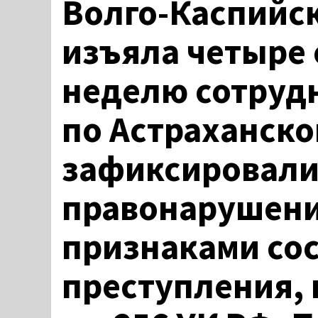
Волго-Каспийс
изъяла четыре 
неделю сотруд
по Астраханско
зафиксировали
правонарушений
признаками со
преступления,