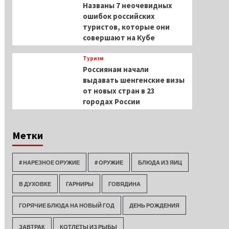
Названы 7 неочевидных
ошибок российских
туристов, которые они
совершают на Кубе
Туризм
Россиянам начали
выдавать шенгенские визы
от новых стран в 23
городах России
Метки
# НАРЕЗНОЕ ОРУЖИЕ
# ОРУЖИЕ
БЛЮДА ИЗ ЯИЦ
В ДУХОВКЕ
ГАРНИРЫ
ГОВЯДИНА
ГОРЯЧИЕ БЛЮДА НА НОВЫЙ ГОД
ДЕНЬ РОЖДЕНИЯ
ЗАВТРАК
КОТЛЕТЫ ИЗ РЫБЫ