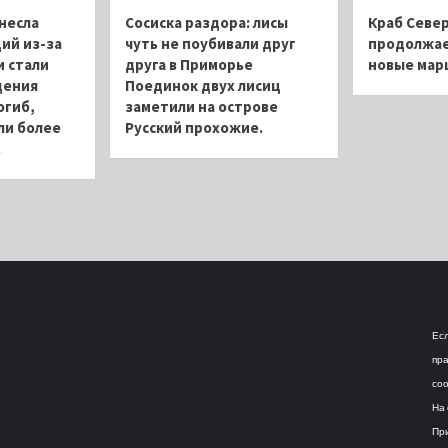
несла
Сосиска раздора: лисы
Краб Север
ий из-за
чуть не поубивали друг
продолжае
 стали
друга в Приморье
новые ма
дения
Поединок двух лисиц
огиб,
заметили на острове
ли более
Русский прохожие.
.
Есл
пра
соо
На 
При