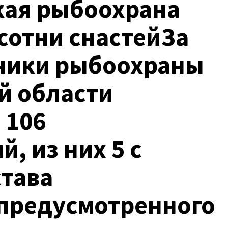
кая рыбоохрана
сотни снастейЗа
ники рыбоохраны
й области
 106
, из них 5 с
става
 предусмотренного