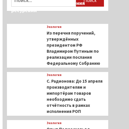
единые принципы управления
ресурсами
Экология
Из перечня поручений,
утверждённых
президентом РФ
Владимиром Путиным по
реализации послания
Федеральному Собранию
Экология
С. Радионова: До 15 апреля
производителям и
импортёрам товаров
необходимо сдать
отчётность в рамках
исполнения РОП
Экология