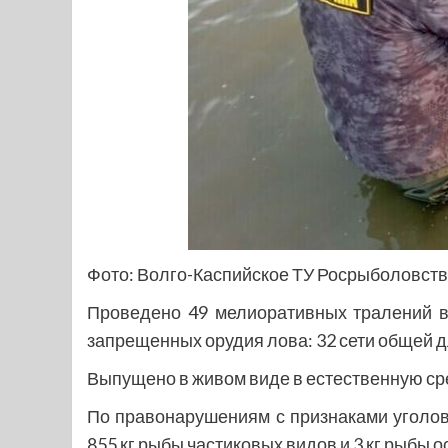
Фото: Волго-Каспийское ТУ Росрыболовств
Проведено 49 мелиоративных тралений в
запрещенных орудия лова: 32 сети общей д
Выпущено в живом виде в естественную сре
По правонарушениям с признаками уголов
855 кг рыбы частиковых видов и 3 кг рыбы 