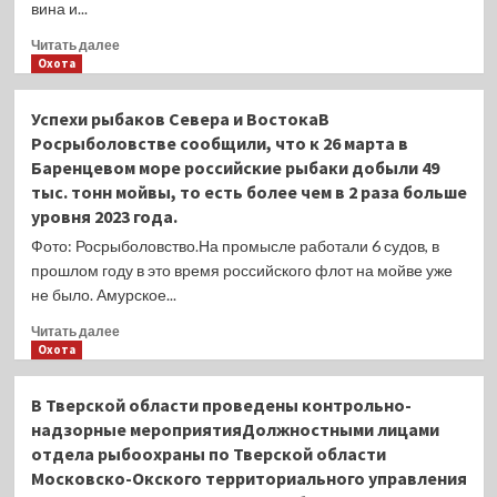
вина и...
Прочитать
Читать далее
больше
Охота
о
Утиные
Успехи рыбаков Севера и ВостокаВ
ножки,
Росрыболовстве сообщили, что к 26 марта в
запечённые
Баренцевом море российские рыбаки добыли 49
в
тыс. тонн мойвы, то есть более чем в 2 раза больше
вишнёвом
соусе
уровня 2023 года.
Фото: Росрыболовство.На промысле работали 6 судов, в
прошлом году в это время российского флот на мойве уже
не было. Амурское...
Прочитать
Читать далее
больше
Охота
о
Успехи
В Тверской области проведены контрольно-
рыбаков
надзорные мероприятияДолжностными лицами
Севера
отдела рыбоохраны по Тверской области
и
Московско-Окского территориального управления
ВостокаВ
Росрыболовстве