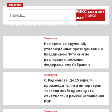
и
съеденной
Экология
недоступна
бездомной
Дмитрий Кобылкин: площадка БРИКС создает
Найти:
даже
собакой
возможность сформировать единые
для
зайцев
принципы управления ресурсами
—
источник
не
Экология
сообщил.
Из перечня поручений,
утверждённых президентом РФ
Владимиром Путиным по
реализации послания
Федеральному Собранию
Экология
С. Радионова: До 15 апреля
производителям и импортёрам
товаров необходимо сдать
отчётность в рамках исполнения
РОП
Экология