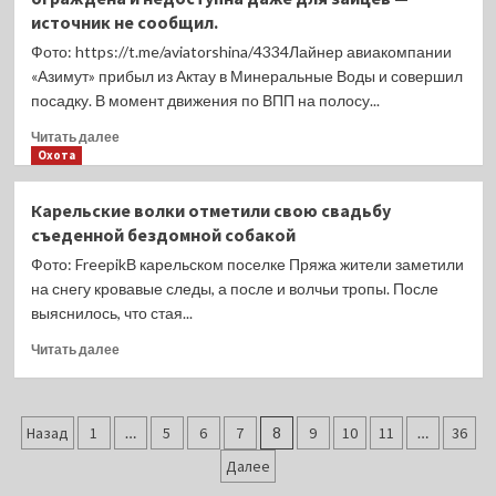
источник не сообщил.
патронов
охотнику
Фото: https://t.me/aviatorshina/4334Лайнер авиакомпании
придется
«Азимут» прибыл из Актау в Минеральные Воды и совершил
мести
посадку. В момент движения по ВПП на полосу...
дворы
Прочитать
Читать далее
больше
Охота
о
В
Карельские волки отметили свою свадьбу
Минеральных
съеденной бездомной собакой
Водах
самолет
Фото: FreepikВ карельском поселке Пряжа жители заметили
наехал
на снегу кровавые следы, а после и волчьи тропы. После
на
выяснилось, что стая...
зайцаКак
он
Прочитать
Читать далее
попал
больше
на
о
территорию,
Карельские
Пагинация
которая
волки
Назад
1
…
5
6
7
8
9
10
11
…
36
должна
отметили
записей
Далее
быть
свою
ограждена
свадьбу