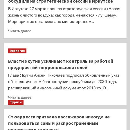
обсудили на стратегической сессии в Иркутске
по
«Незаконная
подготовке
В Иркутске 27 марта прошла стратегическая сессия «Новая
добыча
к
жизнь с чистого воздуха: как города меняются к лучшему».
(вылов)
пожароопасному
водных
Мероприятие организовано министерством...
сезону
биологических
2024.
Прочитать
Читать далее
ресурсов».
больше
о
Вопросы
Экология
снижения
выбросов
Власти Якутии усиливают контроль за работой
в
предприятий-недропользователей
атмосферу
обсудили
Глава Якутии Айсен Николаев подписал обновленный указ
на
об экологическом благополучии республики до 2030 года,
стратегической
расширяющий аналогичный документ от 2018-го. О...
сессии
в
Прочитать
Читать далее
Иркутске
больше
Туризм
о
Власти
Стюардесса призвала пассажиров никогда не
Якутии
пользоваться самым распространенным
усиливают
предметом в самолете
контроль