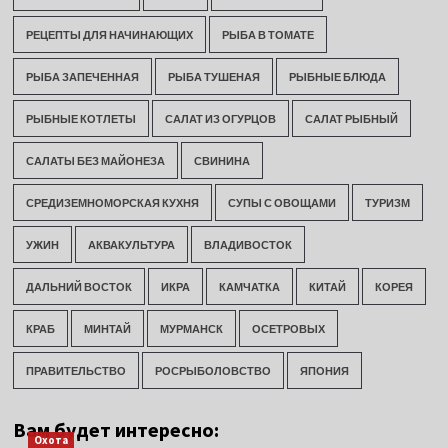
РЕЦЕПТЫ ДЛЯ НАЧИНАЮЩИХ
РЫБА В ТОМАТЕ
РЫБА ЗАПЕЧЕННАЯ
РЫБА ТУШЕНАЯ
РЫБНЫЕ БЛЮДА
РЫБНЫЕ КОТЛЕТЫ
САЛАТ ИЗ ОГУРЦОВ
САЛАТ РЫБНЫЙ
САЛАТЫ БЕЗ МАЙОНЕЗА
СВИНИНА
СРЕДИЗЕМНОМОРСКАЯ КУХНЯ
СУПЫ С ОВОЩАМИ
ТУРИЗМ
УЖИН
АКВАКУЛЬТУРА
ВЛАДИВОСТОК
ДАЛЬНИЙ ВОСТОК
ИКРА
КАМЧАТКА
КИТАЙ
КОРЕЯ
КРАБ
МИНТАЙ
МУРМАНСК
ОСЕТРОВЫХ
ПРАВИТЕЛЬСТВО
РОСРЫБОЛОВСТВО
ЯПОНИЯ
Вам будет интересно:
Охота