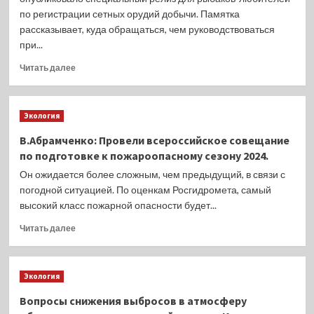
по
мышьяка
объектах:
по регистрации сетных орудий добычи. Памятка
уголовному
в
рассказывает, куда обращаться, чем руководствоваться
делу,
рыбе
возбужденному
при...
с
в
Юрием
Прочитать
Читать далее
отношении
Трутневым
больше
двоих
о
местных
Рыболовам
жителей
Экология
Карелии
в
и
возрасте
В.Абрамченко: Провели всероссийское совещание
Коми
31
по подготовке к пожароопасному сезону 2024.
подготовили
года
памятку
Он ожидается более сложным, чем предыдущий, в связи с
и
по
погодной ситуацией. По оценкам Росгидромета, самый
32
сетям
лет
высокий класс пожарной опасности будет...
по
Прочитать
Читать далее
признакам
больше
преступлений,
о
предусмотренных
В.Абрамченко:
статьей
Экология
Провели
256
всероссийское
УК
Вопросы снижения выбросов в атмосферу
совещание
РФ