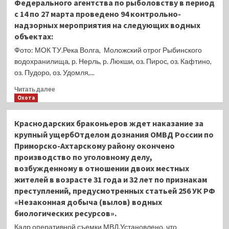
Федерального агентства по рыболовству в период
сообщили,
с 14 по 27 марта проведено 94 контрольно-
что
надзорных мероприятия на следующих водных
к
объектах:
26
марта
Фото: МОК ТУ.Река Волга, Моложский отрог Рыбинского
в
водохранилища, р. Нерль, р. Люкши, оз. Пирос, оз. Кафтино,
Баренцевом
оз. Пудоро, оз. Удомля,...
море
российские
Прочитать
Читать далее
рыбаки
больше
Охота
добыли
о
49
В
Краснодарских браконьеров ждет наказание за
тыс.
Тверской
крупный ущербОтделом дознания ОМВД России по
тонн
области
Приморско-Ахтарскому району окончено
мойвы,
проведены
то
производство по уголовному делу,
контрольно-
есть
надзорные
возбужденному в отношении двоих местных
более
мероприятияДолжностными
жителей в возрасте 31 года и 32 лет по признакам
чем
лицами
преступлений, предусмотренных статьей 256 УК РФ
в
отдела
«Незаконная добыча (вылов) водных
2
рыбоохраны
биологических ресурсов».
раза
по
больше
Тверской
Кадр оперативной съемки МВД.Установлено, что