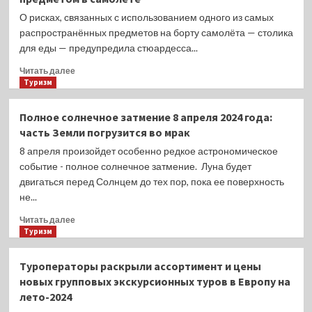
за
О рисках, связанных с использованием одного из самых
работой
распространённых предметов на борту самолёта — столика
предприятий-
для еды — предупредила стюардесса...
недропользователей
Прочитать
Читать далее
больше
Туризм
о
Стюардесса
Полное солнечное затмение 8 апреля 2024 года:
призвала
часть Земли погрузится во мрак
пассажиров
никогда
8 апреля произойдет особенно редкое астрономическое
не
событие - полное солнечное затмение. Луна будет
пользоваться
двигаться перед Солнцем до тех пор, пока ее поверхность
самым
не...
распространенным
предметом
Прочитать
Читать далее
в
больше
Туризм
самолете
о
Полное
Туроператоры раскрыли ассортимент и цены
солнечное
новых групповых экскурсионных туров в Европу на
затмение
лето-2024
8
апреля