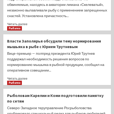
уровня
области
обвиняемые, находясь в акватории лимана «Скелеватый»,
2023
Московско-
незаконно вылавливали рыбу с применением запрещенных
года.
Окского
снастей. Установлена причастность...
территориального
управления
Прочитать
Читать далее
Федерального
больше
Рыбалка
агентства
о
по
Краснодарских
Власти Заполярья обсудили тему нормирования
рыболовству
браконьеров
в
мышьяка в рыбе с Юрием Трутневым
ждет
период
наказание
Вице-премьер — полпред президента Юрий Трутнев
с
за
поддержал необходимость решения вопросов по
14
крупный
нормированию мышьяка в рыбной продукции, сообщил на
по
ущербОтделом
оперативном совещании...
27
дознания
марта
ОМВД
Прочитать
Читать далее
проведено
России
больше
Рыбалка
94
по
о
контрольно-
Приморско-
Власти
надзорных
Рыболовам Карелии и Коми подготовили памятку
Ахтарскому
Заполярья
мероприятия
по сетям
району
обсудили
на
окончено
тему
Северо-Западное теруправление Росрыболовства
следующих
производство
нормирования
опубликовало специальный релиз для рыбаков-любителей
водных