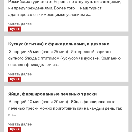
Российских туристов от Европы не отпугнуть ни санкциями,
2024
ни предупреждениями. Более того — наш турист
года:
адаптировался к имеющимся условиям и...
часть
Земли
Прочитать
Читать далее
погрузится
больше
Кухня
во
о
мрак
Туроператоры
Кускус (птитим) с фрикадельками, в духовке
раскрыли
3 порции 55 мин (ваши 25 мин) Интересный вариант
ассортимент
и
сытного блюда с птитимом (кускусом) в духовке. Компанию
цены
составят фрикадельки из...
новых
Прочитать
групповых
Читать далее
больше
Кухня
экскурсионных
о
туров
Кускус
в
Яйца, фаршированные печенью трески
(птитим)
Европу
5 порций 40 мин (ваши 20 мин) Яйца, фаршированные
с
на
фрикадельками,
лето-2024
печенью трески можно приготовить как на каждый день, так
в
и к...
духовке
Прочитать
Читать далее
больше
Кухня