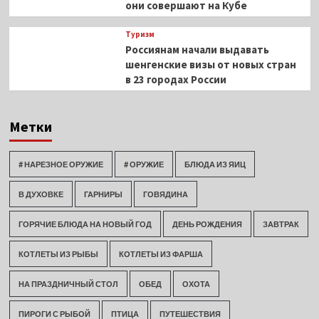
они совершают на Кубе
Туризм
Россиянам начали выдавать
шенгенские визы от новых стран
в 23 городах России
Метки
# НАРЕЗНОЕ ОРУЖИЕ
# ОРУЖИЕ
БЛЮДА ИЗ ЯИЦ
В ДУХОВКЕ
ГАРНИРЫ
ГОВЯДИНА
ГОРЯЧИЕ БЛЮДА НА НОВЫЙ ГОД
ДЕНЬ РОЖДЕНИЯ
ЗАВТРАК
КОТЛЕТЫ ИЗ РЫБЫ
КОТЛЕТЫ ИЗ ФАРША
НА ПРАЗДНИЧНЫЙ СТОЛ
ОБЕД
ОХОТА
ПИРОГИ С РЫБОЙ
ПТИЦА
ПУТЕШЕСТВИЯ