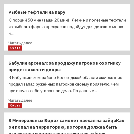
о
Яйца,
Рыбные тефтели на пару
фаршированные
8 порций 50 мин (ваши 20 мин) Лёгкие и полезные тефтели
печенью
трески
из рыбного фарша прекрасно подойдут для детского меню
и...
Прочитать
Читать далее
больше
Охота
о
Рыбные
Бабулин арсенал: за продажу патронов охотнику
тефтели
придется мести дворы
на
пару
В Бабушкинском районе Вологодской области экс-охотник
продал запас ружейных патронов своему приятелю, чем
притянул к себе уголовное дело. По данным...
Прочитать
Читать далее
больше
Охота
о
Бабулин
В Минеральных Водах самолет наехал на зайцаКак
арсенал:
он попал на территорию, которая должна быть
за
ограждена и недоступна даже для зайцев —
продажу