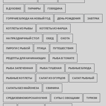
В ДУХОВКЕ
ГАРНИРЫ
ГОВЯДИНА
ГОРЯЧИЕ БЛЮДА НА НОВЫЙ ГОД
ДЕНЬ РОЖДЕНИЯ
ЗАВТРАК
КОТЛЕТЫ ИЗ РЫБЫ
КОТЛЕТЫ ИЗ ФАРША
НА ПРАЗДНИЧНЫЙ СТОЛ
ОБЕД
ОХОТА
ПИРОГИ С РЫБОЙ
ПТИЦА
ПУТЕШЕСТВИЯ
РЕЦЕПТЫ ДЛЯ НАЧИНАЮЩИХ
РЫБА В ТОМАТЕ
РЫБА ЗАПЕЧЕННАЯ
РЫБА ТУШЕНАЯ
РЫБНЫЕ БЛЮДА
РЫБНЫЕ КОТЛЕТЫ
САЛАТ ИЗ ОГУРЦОВ
САЛАТ РЫБНЫЙ
САЛАТЫ БЕЗ МАЙОНЕЗА
СВИНИНА
СРЕДИЗЕМНОМОРСКАЯ КУХНЯ
СУПЫ С ОВОЩАМИ
ТУРИЗМ