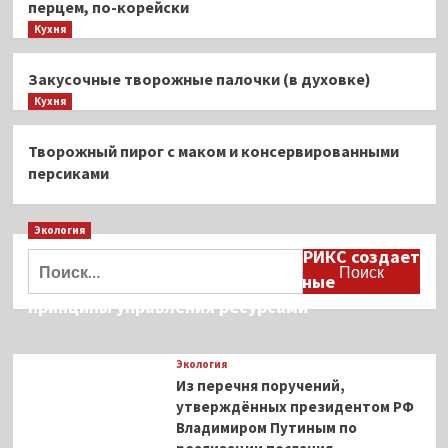
перцем, по-корейски
Кухня
Закусочные творожные палочки (в духовке)
Кухня
Творожный пирог с маком и консервированными
персиками
Экология
Дмитрий Кобылкин: площадка БРИКС создает
Найти:
возможность сформировать единые
принципы управления ресурсами
Экология
Из перечня поручений,
утверждённых президентом РФ
Владимиром Путиным по