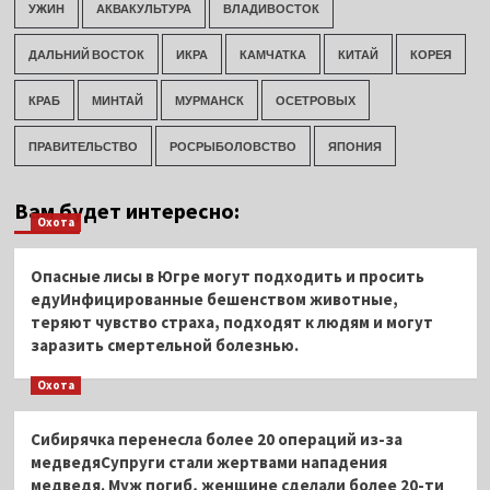
УЖИН
АКВАКУЛЬТУРА
ВЛАДИВОСТОК
ДАЛЬНИЙ ВОСТОК
ИКРА
КАМЧАТКА
КИТАЙ
КОРЕЯ
КРАБ
МИНТАЙ
МУРМАНСК
ОСЕТРОВЫХ
ПРАВИТЕЛЬСТВО
РОСРЫБОЛОВСТВО
ЯПОНИЯ
Вам будет интересно:
Охота
Опасные лисы в Югре могут подходить и просить
едуИнфицированные бешенством животные,
теряют чувство страха, подходят к людям и могут
заразить смертельной болезнью.
Охота
Сибирячка перенесла более 20 операций из-за
медведяСупруги стали жертвами нападения
медведя. Муж погиб, женщине сделали более 20-ти