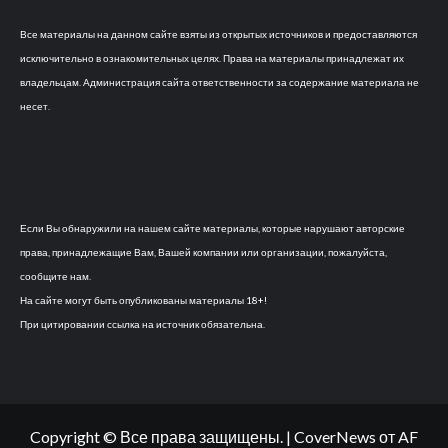
Все материалы на данном сайте взяты из открытых источников и предоставляются
исключительно в ознакомительных целях. Права на материалы принадлежат их
владельцам. Администрация сайта ответственности за содержание материала не
несет.
Если Вы обнаружили на нашем сайте материалы, которые нарушают авторские
права, принадлежащие Вам, Вашей компании или организации, пожалуйста,
сообщите нам.
На сайте могут быть опубликованы материалы 18+!
При цитировании ссылка на источник обязательна.
Copyright © Все права защищены.
|
CoverNews
от AF