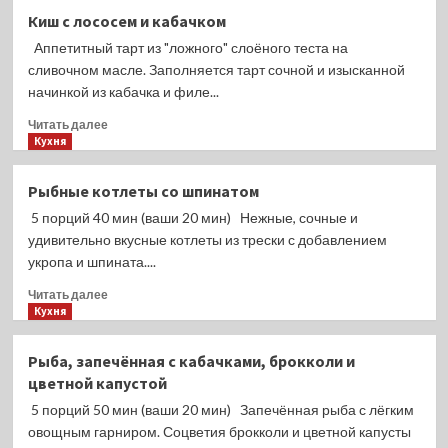
Рыба,
Киш с лососем и кабачком
запечённая
Аппетитный тарт из "ложного" слоёного теста на
с
цветной
сливочном масле. Заполняется тарт сочной и изысканной
капустой
начинкой из кабачка и филе...
в
Прочитать
пергаменте
Читать далее
больше
Кухня
о
Киш
Рыбные котлеты со шпинатом
с
5 порций 40 мин (ваши 20 мин) Нежные, сочные и
лососем
и
удивительно вкусные котлеты из трески с добавлением
кабачком
укропа и шпината....
Прочитать
Читать далее
больше
Кухня
о
Рыбные
Рыба, запечённая с кабачками, брокколи и
котлеты
цветной капустой
со
шпинатом
5 порций 50 мин (ваши 20 мин) Запечённая рыба с лёгким
овощным гарниром. Соцветия брокколи и цветной капусты