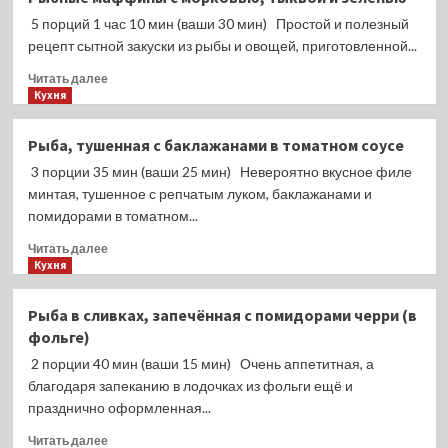
карри
5 порций 1 час 10 мин (ваши 30 мин) Простой и полезный
в
сливочном
рецепт сытной закуски из рыбы и овощей, приготовленной...
соусе
Прочитать
Читать далее
больше
Кухня
о
Рыбные
Рыба, тушенная с баклажанами в томатном соусе
маффины
3 порции 35 мин (ваши 25 мин) Невероятно вкусное филе
с
морковью,
минтая, тушенное с репчатым луком, баклажанами и
тыквой
помидорами в томатном...
и
Прочитать
зеленью
Читать далее
больше
Кухня
о
Рыба,
Рыба в сливках, запечённая с помидорами черри (в
тушенная
фольге)
с
баклажанами
2 порции 40 мин (ваши 15 мин) Очень аппетитная, а
в
благодаря запеканию в лодочках из фольги ещё и
томатном
празднично оформленная...
соусе
Прочитать
Читать далее