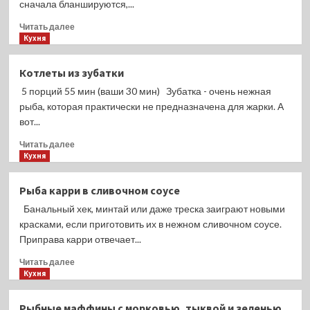
сначала бланшируются,...
Прочитать
Читать далее
больше
Кухня
о
Рыба,
Котлеты из зубатки
запечённая
5 порций 55 мин (ваши 30 мин) Зубатка - очень нежная
с
кабачками,
рыба, которая практически не предназначена для жарки. А
брокколи
вот...
и
Прочитать
цветной
Читать далее
больше
Кухня
капустой
о
Котлеты
Рыба карри в сливочном соусе
из
Банальный хек, минтай или даже треска заиграют новыми
зубатки
красками, если приготовить их в нежном сливочном соусе.
Приправа карри отвечает...
Прочитать
Читать далее
больше
Кухня
о
Рыба
Рыбные маффины с морковью, тыквой и зеленью