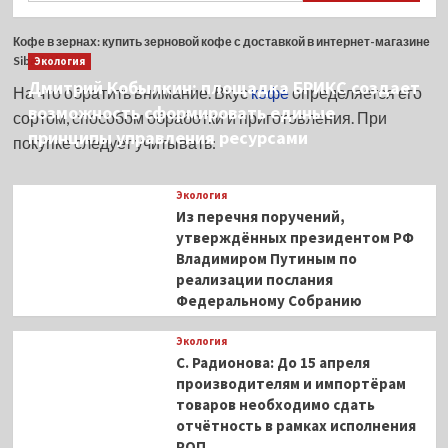
Кофе в зернах: купить зерновой кофе с доставкой в интернет-магазине
Sibaristica
Экология
Дмитрий Кобылкин: площадка БРИКС создает
На что обратить внимание. Вкус
кофе
определяется его
возможность сформировать единые
сортом, способом обработки и приготовления. При
принципы управления ресурсами
покупке следует учитывать:
Экология
Из перечня поручений,
утверждённых президентом РФ
Владимиром Путиным по
реализации послания
Федеральному Собранию
Экология
С. Радионова: До 15 апреля
производителям и импортёрам
товаров необходимо сдать
отчётность в рамках исполнения
РОП