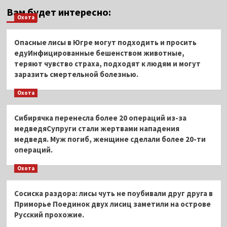
Вам будет интересно:
Охота
Опасные лисы в Югре могут подходить и просить
едуИнфицированные бешенством животные,
теряют чувство страха, подходят к людям и могут
заразить смертельной болезнью.
Охота
Сибирячка перенесла более 20 операций из-за
медведяСупруги стали жертвами нападения
медведя. Муж погиб, женщине сделали более 20-ти
операций.
Охота
Сосиска раздора: лисы чуть не поубивали друг друга в
Приморье Поединок двух лисиц заметили на острове
Русский прохожие.