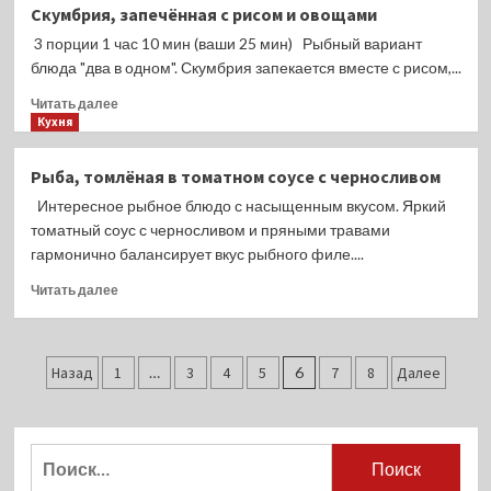
Салат
Скумбрия, запечённая с рисом и овощами
из
3 порции 1 час 10 мин (ваши 25 мин) Рыбный вариант
свёклы
с
блюда "два в одном". Скумбрия запекается вместе с рисом,...
рыбными
Прочитать
Читать далее
консервами
больше
Кухня
о
Скумбрия,
Рыба, томлёная в томатном соусе с черносливом
запечённая
Интересное рыбное блюдо с насыщенным вкусом. Яркий
с
рисом
томатный соус с черносливом и пряными травами
и
гармонично балансирует вкус рыбного филе....
овощами
Прочитать
Читать далее
больше
о
Рыба,
Пагинация
томлёная
Назад
1
…
3
4
5
6
7
8
Далее
в
записей
томатном
соусе
с
Найти:
черносливом