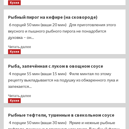
больше
Кухня
о
Рыба
Рыбный пирог на кефире (на сковороде)
в
6 порций 50 мин (ваши 20 мин) Для приготовления этого
сливках,
запечённая
вкусного и пышного рыбного пирога не понадобится
с
духовка – он...
помидорами
Прочитать
черри
Читать далее
больше
Кухня
(в
о
фольге)
Рыбный
Рыба, запечённая с луком в овощном соусе
пирог
4 порции 55 мин (ваши 15 мин) Филе минтая по этому
на
кефире
рецепту выкладывается на подушку из обжаренного лука и
(на
запекается...
сковороде)
Прочитать
Читать далее
больше
Кухня
о
Рыба,
Рыбные тефтели, тушенные в свекольном соусе
запечённая
4 порции 50 мин (ваши 30 мин) Яркие и нежные рыбные
с
луком
тефтели, тушенные в оригинальном соусе. В рыбный фарш