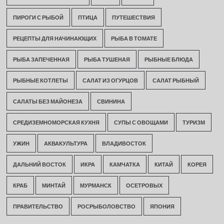
ПИРОГИ С РЫБОЙ
ПТИЦА
ПУТЕШЕСТВИЯ
РЕЦЕПТЫ ДЛЯ НАЧИНАЮЩИХ
РЫБА В ТОМАТЕ
РЫБА ЗАПЕЧЕННАЯ
РЫБА ТУШЕНАЯ
РЫБНЫЕ БЛЮДА
РЫБНЫЕ КОТЛЕТЫ
САЛАТ ИЗ ОГУРЦОВ
САЛАТ РЫБНЫЙ
САЛАТЫ БЕЗ МАЙОНЕЗА
СВИНИНА
СРЕДИЗЕМНОМОРСКАЯ КУХНЯ
СУПЫ С ОВОЩАМИ
ТУРИЗМ
УЖИН
АКВАКУЛЬТУРА
ВЛАДИВОСТОК
ДАЛЬНИЙ ВОСТОК
ИКРА
КАМЧАТКА
КИТАЙ
КОРЕЯ
КРАБ
МИНТАЙ
МУРМАНСК
ОСЕТРОВЫХ
ПРАВИТЕЛЬСТВО
РОСРЫБОЛОВСТВО
ЯПОНИЯ