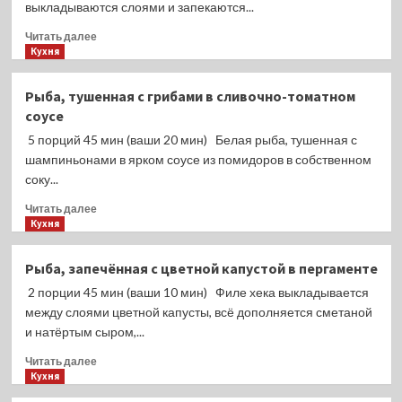
выкладываются слоями и запекаются...
Прочитать
Читать далее
больше
Кухня
о
Рыба,
Рыба, тушенная с грибами в сливочно-томатном
запечённая
соусе
с
картофелем
5 порций 45 мин (ваши 20 мин) Белая рыба, тушенная с
и
шампиньонами в ярком соусе из помидоров в собственном
помидорами
соку...
Прочитать
Читать далее
больше
Кухня
о
Рыба,
Рыба, запечённая с цветной капустой в пергаменте
тушенная
2 порции 45 мин (ваши 10 мин) Филе хека выкладывается
с
грибами
между слоями цветной капусты, всё дополняется сметаной
в
и натёртым сыром,...
сливочно-
Прочитать
томатном
Читать далее
больше
Кухня
соусе
о