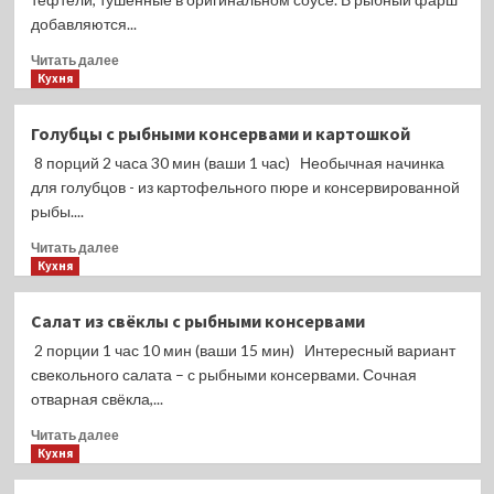
в
добавляются...
овощном
Прочитать
соусе
Читать далее
больше
Кухня
о
Рыбные
Голубцы с рыбными консервами и картошкой
тефтели,
8 порций 2 часа 30 мин (ваши 1 час) Необычная начинка
тушенные
в
для голубцов - из картофельного пюре и консервированной
свекольном
рыбы....
соусе
Прочитать
Читать далее
больше
Кухня
о
Голубцы
Салат из свёклы с рыбными консервами
с
2 порции 1 час 10 мин (ваши 15 мин) Интересный вариант
рыбными
консервами
свекольного салата – с рыбными консервами. Сочная
и
отварная свёкла,...
картошкой
Прочитать
Читать далее
больше
Кухня
о