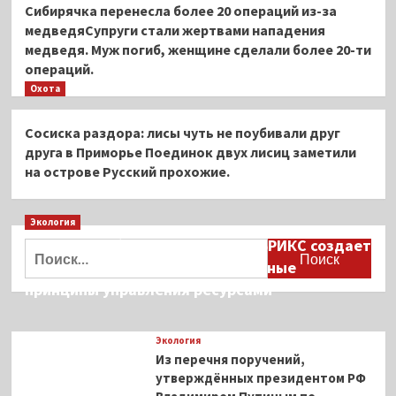
Сибирячка перенесла более 20 операций из-за
медведяСупруги стали жертвами нападения
медведя. Муж погиб, женщине сделали более 20-ти
операций.
Охота
Сосиска раздора: лисы чуть не поубивали друг
друга в Приморье Поединок двух лисиц заметили
на острове Русский прохожие.
Экология
Дмитрий Кобылкин: площадка БРИКС создает
Найти:
возможность сформировать единые
принципы управления ресурсами
Экология
Из перечня поручений,
утверждённых президентом РФ