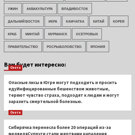
УЖИН
АКВАКУЛЬТУРА
ВЛАДИВОСТОК
ДАЛЬНИЙ ВОСТОК
ИКРА
КАМЧАТКА
КИТАЙ
КОРЕЯ
КРАБ
МИНТАЙ
МУРМАНСК
ОСЕТРОВЫХ
ПРАВИТЕЛЬСТВО
РОСРЫБОЛОВСТВО
ЯПОНИЯ
Вам будет интересно:
Охота
Опасные лисы в Югре могут подходить и просить
едуИнфицированные бешенством животные,
теряют чувство страха, подходят к людям и могут
заразить смертельной болезнью.
Охота
Сибирячка перенесла более 20 операций из-за
медведяСупруги стали жертвами нападения