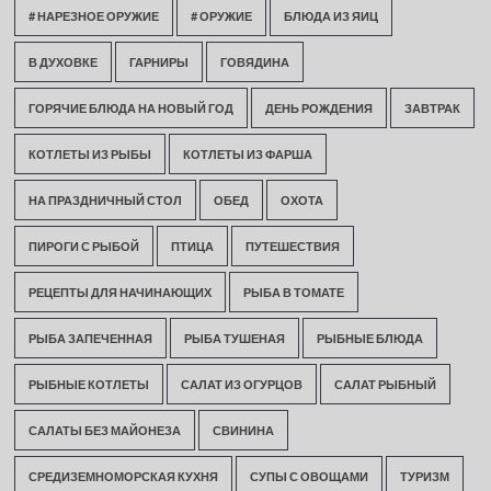
# НАРЕЗНОЕ ОРУЖИЕ
# ОРУЖИЕ
БЛЮДА ИЗ ЯИЦ
В ДУХОВКЕ
ГАРНИРЫ
ГОВЯДИНА
ГОРЯЧИЕ БЛЮДА НА НОВЫЙ ГОД
ДЕНЬ РОЖДЕНИЯ
ЗАВТРАК
КОТЛЕТЫ ИЗ РЫБЫ
КОТЛЕТЫ ИЗ ФАРША
НА ПРАЗДНИЧНЫЙ СТОЛ
ОБЕД
ОХОТА
ПИРОГИ С РЫБОЙ
ПТИЦА
ПУТЕШЕСТВИЯ
РЕЦЕПТЫ ДЛЯ НАЧИНАЮЩИХ
РЫБА В ТОМАТЕ
РЫБА ЗАПЕЧЕННАЯ
РЫБА ТУШЕНАЯ
РЫБНЫЕ БЛЮДА
РЫБНЫЕ КОТЛЕТЫ
САЛАТ ИЗ ОГУРЦОВ
САЛАТ РЫБНЫЙ
САЛАТЫ БЕЗ МАЙОНЕЗА
СВИНИНА
СРЕДИЗЕМНОМОРСКАЯ КУХНЯ
СУПЫ С ОВОЩАМИ
ТУРИЗМ