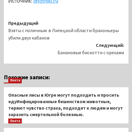
Источник:
ohotniki.ru
Навигация
Предыдущий
Взяты с поличным: в Липецкой области браконьеры
записи
убили двух кабанов
Следующий:
Банановые бискотти с орехами
Похожие записи:
Охота
Опасные лисы в Югре могут подходить и просить
едуИнфицированные бешенством животные,
теряют чувство страха, подходят к людям и могут
заразить смертельной болезнью.
Охота