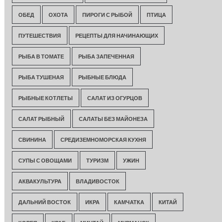
ОБЕД
ОХОТА
ПИРОГИ С РЫБОЙ
ПТИЦА
ПУТЕШЕСТВИЯ
РЕЦЕПТЫ ДЛЯ НАЧИНАЮЩИХ
РЫБА В ТОМАТЕ
РЫБА ЗАПЕЧЕННАЯ
РЫБА ТУШЕНАЯ
РЫБНЫЕ БЛЮДА
РЫБНЫЕ КОТЛЕТЫ
САЛАТ ИЗ ОГУРЦОВ
САЛАТ РЫБНЫЙ
САЛАТЫ БЕЗ МАЙОНЕЗА
СВИНИНА
СРЕДИЗЕМНОМОРСКАЯ КУХНЯ
СУПЫ С ОВОЩАМИ
ТУРИЗМ
УЖИН
АКВАКУЛЬТУРА
ВЛАДИВОСТОК
ДАЛЬНИЙ ВОСТОК
ИКРА
КАМЧАТКА
КИТАЙ