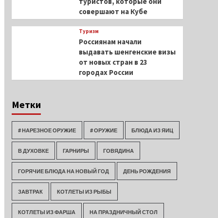
туристов, которые они
совершают на Кубе
Туризм
Россиянам начали
выдавать шенгенские визы
от новых стран в 23
городах России
Метки
# НАРЕЗНОЕ ОРУЖИЕ
# ОРУЖИЕ
БЛЮДА ИЗ ЯИЦ
В ДУХОВКЕ
ГАРНИРЫ
ГОВЯДИНА
ГОРЯЧИЕ БЛЮДА НА НОВЫЙ ГОД
ДЕНЬ РОЖДЕНИЯ
ЗАВТРАК
КОТЛЕТЫ ИЗ РЫБЫ
КОТЛЕТЫ ИЗ ФАРША
НА ПРАЗДНИЧНЫЙ СТОЛ