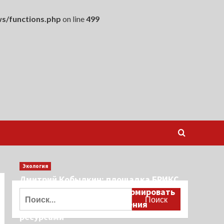
s/functions.php
on line
499
Экология
Дмитрий Кобылкин: площадка БРИКС
создает возможность сформировать
Найти:
единые принципы управления
ресурсами