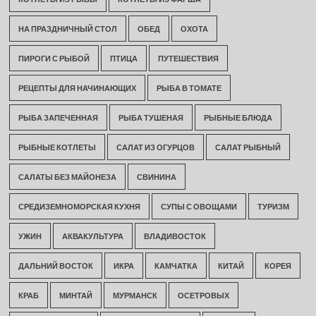
НА ПРАЗДНИЧНЫЙ СТОЛ
ОБЕД
ОХОТА
ПИРОГИ С РЫБОЙ
ПТИЦА
ПУТЕШЕСТВИЯ
РЕЦЕПТЫ ДЛЯ НАЧИНАЮЩИХ
РЫБА В ТОМАТЕ
РЫБА ЗАПЕЧЕННАЯ
РЫБА ТУШЕНАЯ
РЫБНЫЕ БЛЮДА
РЫБНЫЕ КОТЛЕТЫ
САЛАТ ИЗ ОГУРЦОВ
САЛАТ РЫБНЫЙ
САЛАТЫ БЕЗ МАЙОНЕЗА
СВИНИНА
СРЕДИЗЕМНОМОРСКАЯ КУХНЯ
СУПЫ С ОВОЩАМИ
ТУРИЗМ
УЖИН
АКВАКУЛЬТУРА
ВЛАДИВОСТОК
ДАЛЬНИЙ ВОСТОК
ИКРА
КАМЧАТКА
КИТАЙ
КОРЕЯ
КРАБ
МИНТАЙ
МУРМАНСК
ОСЕТРОВЫХ