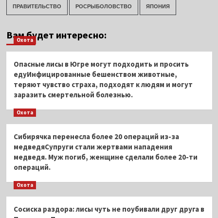
ПРАВИТЕЛЬСТВО
РОСРЫБОЛОВСТВО
ЯПОНИЯ
Вам будет интересно:
Охота
Опасные лисы в Югре могут подходить и просить
едуИнфицированные бешенством животные,
теряют чувство страха, подходят к людям и могут
заразить смертельной болезнью.
Охота
Сибирячка перенесла более 20 операций из-за
медведяСупруги стали жертвами нападения
медведя. Муж погиб, женщине сделали более 20-ти
операций.
Охота
Сосиска раздора: лисы чуть не поубивали друг друга в