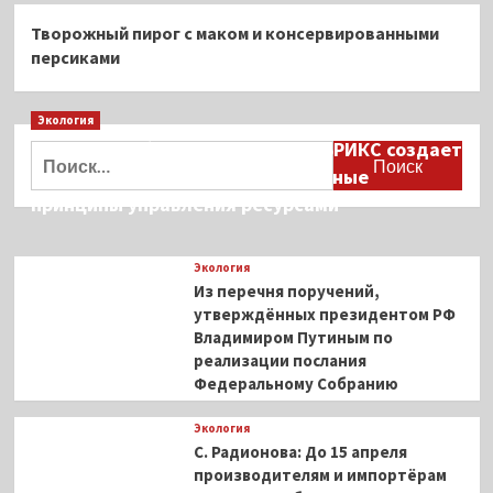
Творожный пирог с маком и консервированными
персиками
Экология
Дмитрий Кобылкин: площадка БРИКС создает
Найти:
возможность сформировать единые
принципы управления ресурсами
Экология
Из перечня поручений,
утверждённых президентом РФ
Владимиром Путиным по
реализации послания
Федеральному Собранию
Экология
С. Радионова: До 15 апреля
производителям и импортёрам