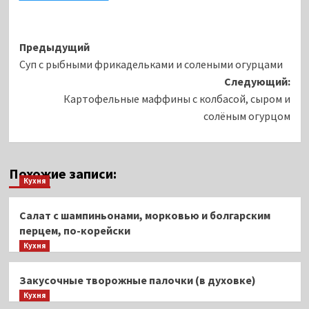
Навигация
Предыдущий
Суп с рыбными фрикадельками и солеными огурцами
записи
Следующий:
Картофельные маффины с колбасой, сыром и
солёным огурцом
Похожие записи:
Кухня
Салат с шампиньонами, морковью и болгарским
перцем, по-корейски
Кухня
Закусочные творожные палочки (в духовке)
Кухня