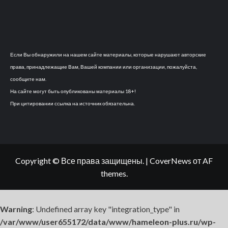
Если Вы обнаружили на нашем сайте материалы, которые нарушают авторские
права, принадлежащие Вам, Вашей компании или организации, пожалуйста,
сообщите нам.
На сайте могут быть опубликованы материалы 18+!
При цитировании ссылка на источник обязательна.
Copyright © Все права защищены.
|
CoverNews
от AF
themes.
Warning
: Undefined array key "integration_type" in
/var/www/user655172/data/www/hameleon-plus.ru/wp-