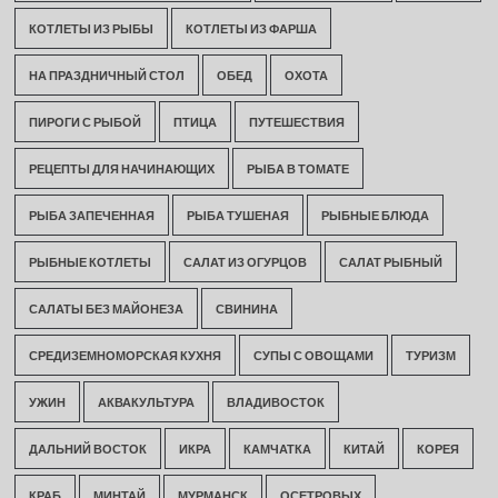
КОТЛЕТЫ ИЗ РЫБЫ
КОТЛЕТЫ ИЗ ФАРША
НА ПРАЗДНИЧНЫЙ СТОЛ
ОБЕД
ОХОТА
ПИРОГИ С РЫБОЙ
ПТИЦА
ПУТЕШЕСТВИЯ
РЕЦЕПТЫ ДЛЯ НАЧИНАЮЩИХ
РЫБА В ТОМАТЕ
РЫБА ЗАПЕЧЕННАЯ
РЫБА ТУШЕНАЯ
РЫБНЫЕ БЛЮДА
РЫБНЫЕ КОТЛЕТЫ
САЛАТ ИЗ ОГУРЦОВ
САЛАТ РЫБНЫЙ
САЛАТЫ БЕЗ МАЙОНЕЗА
СВИНИНА
СРЕДИЗЕМНОМОРСКАЯ КУХНЯ
СУПЫ С ОВОЩАМИ
ТУРИЗМ
УЖИН
АКВАКУЛЬТУРА
ВЛАДИВОСТОК
ДАЛЬНИЙ ВОСТОК
ИКРА
КАМЧАТКА
КИТАЙ
КОРЕЯ
КРАБ
МИНТАЙ
МУРМАНСК
ОСЕТРОВЫХ