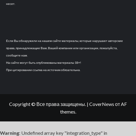
несет.
Если Вы обнаружили на нашем сайте материалы, которые нарушают авторские
права, принадлежащие Вам, Вашей компании или организации, пожалуйста,
сообщите нам.
На сайте могут быть опубликованы материалы 18+!
При цитировании ссылка на источник обязательна.
Copyright © Все права защищены.
|
CoverNews
от AF
themes.
Warning
: Undefined array key "integration_type" in