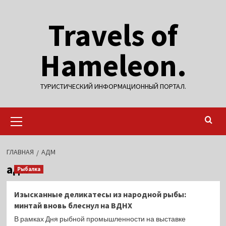
Перейти
Travels of
к
содержимому
Hameleon.
ТУРИСТИЧЕСКИЙ ИНФОРМАЦИОННЫЙ ПОРТАЛ.
Основное
меню
ГЛАВНАЯ
АДМ
адм
Рыбалка
Изысканные деликатесы из народной рыбы:
минтай вновь блеснул на ВДНХ
В рамках Дня рыбной промышленности на выставке