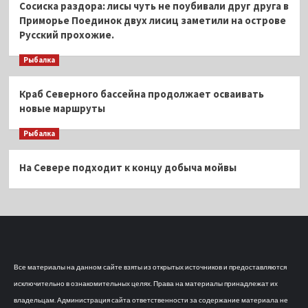
Сосиска раздора: лисы чуть не поубивали друг друга в
Приморье Поединок двух лисиц заметили на острове
Русский прохожие.
Рыбалка
Краб Северного бассейна продолжает осваивать
новые маршруты
Рыбалка
На Севере подходит к концу добыча мойвы
Все материалы на данном сайте взяты из открытых источников и предоставляются
исключительно в ознакомительных целях. Права на материалы принадлежат их
владельцам. Администрация сайта ответственности за содержание материала не