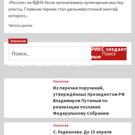
«Россия» на ВДНХ были организованы кулинарные мастер-
классы. Главным героем стал дальневосточный минтай,
которого...
Прочитать
Читать далее
больше
о
Экология
Изысканные
деликатесы
Дмитрий Кобылкин: площадка БРИКС создает
Найти:
из
возможность сформировать единые
народной
принципы управления ресурсами
рыбы:
минтай
вновь
Экология
блеснул
Из перечня поручений,
на
ВДНХ
утверждённых президентом РФ
Владимиром Путиным по
реализации послания
Федеральному Собранию
Экология
С. Радионова: До 15 апреля