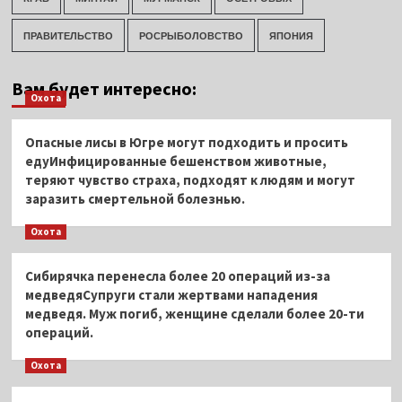
ПРАВИТЕЛЬСТВО
РОСРЫБОЛОВСТВО
ЯПОНИЯ
Вам будет интересно:
Охота
Опасные лисы в Югре могут подходить и просить
едуИнфицированные бешенством животные,
теряют чувство страха, подходят к людям и могут
заразить смертельной болезнью.
Охота
Сибирячка перенесла более 20 операций из-за
медведяСупруги стали жертвами нападения
медведя. Муж погиб, женщине сделали более 20-ти
операций.
Охота