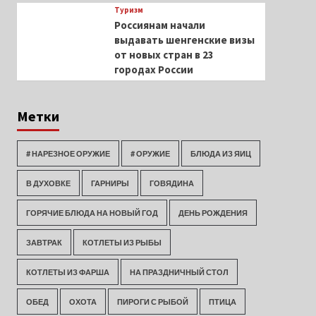
Туризм
Россиянам начали
выдавать шенгенские визы
от новых стран в 23
городах России
Метки
# НАРЕЗНОЕ ОРУЖИЕ
# ОРУЖИЕ
БЛЮДА ИЗ ЯИЦ
В ДУХОВКЕ
ГАРНИРЫ
ГОВЯДИНА
ГОРЯЧИЕ БЛЮДА НА НОВЫЙ ГОД
ДЕНЬ РОЖДЕНИЯ
ЗАВТРАК
КОТЛЕТЫ ИЗ РЫБЫ
КОТЛЕТЫ ИЗ ФАРША
НА ПРАЗДНИЧНЫЙ СТОЛ
ОБЕД
ОХОТА
ПИРОГИ С РЫБОЙ
ПТИЦА