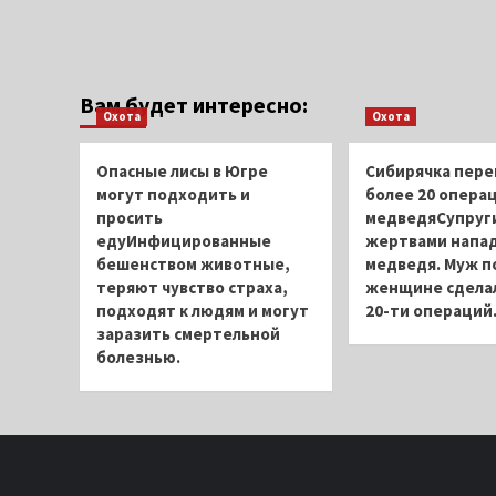
Вам будет интересно:
Охота
Охота
Опасные лисы в Югре
Сибирячка пере
могут подходить и
более 20 операц
просить
медведяСупруги
едуИнфицированные
жертвами напа
бешенством животные,
медведя. Муж п
теряют чувство страха,
женщине сдела
подходят к людям и могут
20-ти операций
заразить смертельной
болезнью.