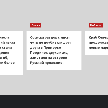
Охота
Рыбалка
несла
Сосиска раздора: лисы
Краб Север
ий из-за
чуть не поубивали друг
продолжае
 стали
друга в Приморье
новые ма
дения
Поединок двух лисиц
огиб,
заметили на острове
ли более
Русский прохожие.
.