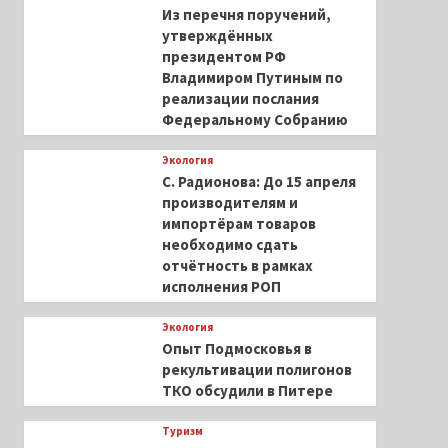
Из перечня поручений,
утверждённых
президентом РФ
Владимиром Путиным по
реализации послания
Федеральному Собранию
Экология
С. Радионова: До 15 апреля
производителям и
импортёрам товаров
необходимо сдать
отчётность в рамках
исполнения РОП
Экология
Опыт Подмосковья в
рекультивации полигонов
ТКО обсудили в Питере
Туризм