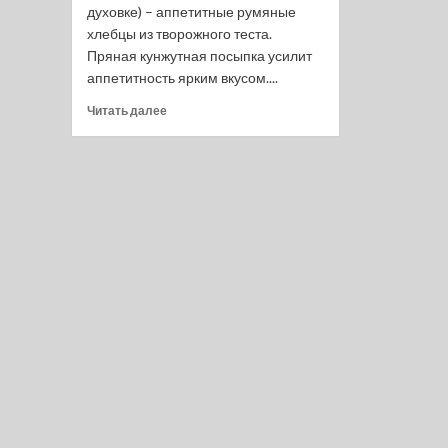
духовке) – аппетитные румяные
хлебцы из творожного теста.
Пряная кунжутная посыпка усилит
аппетитность ярким вкусом....
Прочитать
Читать далее
больше
о
Закусочные
творожные
палочки
(в
духовке)