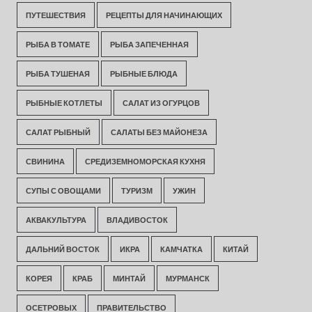
ПУТЕШЕСТВИЯ
РЕЦЕПТЫ ДЛЯ НАЧИНАЮЩИХ
РЫБА В ТОМАТЕ
РЫБА ЗАПЕЧЕННАЯ
РЫБА ТУШЕНАЯ
РЫБНЫЕ БЛЮДА
РЫБНЫЕ КОТЛЕТЫ
САЛАТ ИЗ ОГУРЦОВ
САЛАТ РЫБНЫЙ
САЛАТЫ БЕЗ МАЙОНЕЗА
СВИНИНА
СРЕДИЗЕМНОМОРСКАЯ КУХНЯ
СУПЫ С ОВОЩАМИ
ТУРИЗМ
УЖИН
АКВАКУЛЬТУРА
ВЛАДИВОСТОК
ДАЛЬНИЙ ВОСТОК
ИКРА
КАМЧАТКА
КИТАЙ
КОРЕЯ
КРАБ
МИНТАЙ
МУРМАНСК
ОСЕТРОВЫХ
ПРАВИТЕЛЬСТВО