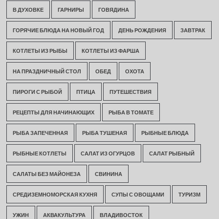
В ДУХОВКЕ
ГАРНИРЫ
ГОВЯДИНА
ГОРЯЧИЕ БЛЮДА НА НОВЫЙ ГОД
ДЕНЬ РОЖДЕНИЯ
ЗАВТРАК
КОТЛЕТЫ ИЗ РЫБЫ
КОТЛЕТЫ ИЗ ФАРША
НА ПРАЗДНИЧНЫЙ СТОЛ
ОБЕД
ОХОТА
ПИРОГИ С РЫБОЙ
ПТИЦА
ПУТЕШЕСТВИЯ
РЕЦЕПТЫ ДЛЯ НАЧИНАЮЩИХ
РЫБА В ТОМАТЕ
РЫБА ЗАПЕЧЕННАЯ
РЫБА ТУШЕНАЯ
РЫБНЫЕ БЛЮДА
РЫБНЫЕ КОТЛЕТЫ
САЛАТ ИЗ ОГУРЦОВ
САЛАТ РЫБНЫЙ
САЛАТЫ БЕЗ МАЙОНЕЗА
СВИНИНА
СРЕДИЗЕМНОМОРСКАЯ КУХНЯ
СУПЫ С ОВОЩАМИ
ТУРИЗМ
УЖИН
АКВАКУЛЬТУРА
ВЛАДИВОСТОК