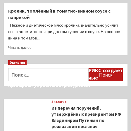
Кролик, томлённый в томатно-винном соусе с
паприкой
Нежное и диетическое мясо кролика значительно усилит
свою аппетитность при долгом тушении в соусе. На основе
вина и томатов,...
Прочитать
Читать далее
больше
о
Экология
Кролик,
томлённый
Дмитрий Кобылкин: площадка БРИКС создает
Найти:
в
возможность сформировать единые
томатно-
принципы управления ресурсами
винном
соусе
с
Экология
паприкой
Из перечня поручений,
утверждённых президентом РФ
Владимиром Путиным по
реализации послания