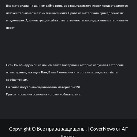
Все материалы на данном сайте взяты из открытых источников и предоставляются
исключительно в ознакомительных целях. Права на материалы принадлежат их
владельцам. Администрация сайта ответственности за содержание материала не
несет.
Если Вы обнаружили на нашем сайте материалы, которые нарушают авторские
права, принадлежащие Вам, Вашей компании или организации, пожалуйста,
сообщите нам.
На сайте могут быть опубликованы материалы 18+!
При цитировании ссылка на источник обязательна.
Copyright © Все права защищены.
|
CoverNews
от AF
themes.