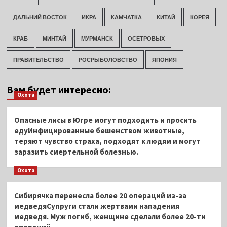
ДАЛЬНИЙ ВОСТОК
ИКРА
КАМЧАТКА
КИТАЙ
КОРЕЯ
КРАБ
МИНТАЙ
МУРМАНСК
ОСЕТРОВЫХ
ПРАВИТЕЛЬСТВО
РОСРЫБОЛОВСТВО
ЯПОНИЯ
Вам будет интересно:
Охота
Опасные лисы в Югре могут подходить и просить
едуИнфицированные бешенством животные,
теряют чувство страха, подходят к людям и могут
заразить смертельной болезнью.
Охота
Сибирячка перенесла более 20 операций из-за
медведяСупруги стали жертвами нападения
медведя. Муж погиб, женщине сделали более 20-ти