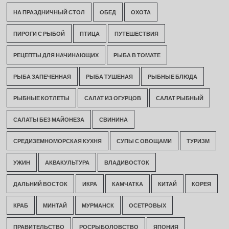
НА ПРАЗДНИЧНЫЙ СТОЛ
ОБЕД
ОХОТА
ПИРОГИ С РЫБОЙ
ПТИЦА
ПУТЕШЕСТВИЯ
РЕЦЕПТЫ ДЛЯ НАЧИНАЮЩИХ
РЫБА В ТОМАТЕ
РЫБА ЗАПЕЧЕННАЯ
РЫБА ТУШЕНАЯ
РЫБНЫЕ БЛЮДА
РЫБНЫЕ КОТЛЕТЫ
САЛАТ ИЗ ОГУРЦОВ
САЛАТ РЫБНЫЙ
САЛАТЫ БЕЗ МАЙОНЕЗА
СВИНИНА
СРЕДИЗЕМНОМОРСКАЯ КУХНЯ
СУПЫ С ОВОЩАМИ
ТУРИЗМ
УЖИН
АКВАКУЛЬТУРА
ВЛАДИВОСТОК
ДАЛЬНИЙ ВОСТОК
ИКРА
КАМЧАТКА
КИТАЙ
КОРЕЯ
КРАБ
МИНТАЙ
МУРМАНСК
ОСЕТРОВЫХ
ПРАВИТЕЛЬСТВО
РОСРЫБОЛОВСТВО
ЯПОНИЯ