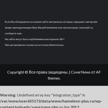
Если Вы обнаружили на нашем сайте материалы, которые нарушают авторские
права, принадлежащие Вам, Вашей компании или организации, пожалуйста,
сообщите нам.
На сайте могут быть опубликованы материалы 18+!
При цитировании ссылка на источник обязательна.
Copyright © Все права защищены.
|
CoverNews
от AF
themes.
Warning
: Undefined array key "integration_type" in
/var/www/user655172/data/www/hameleon-plus.ru/wp-
content/uploads/.sape/sape.php
on line
2012