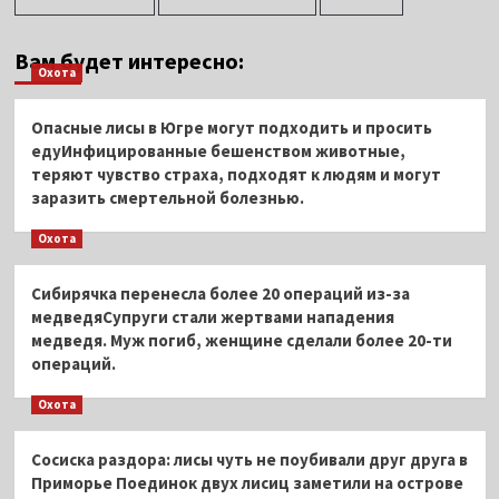
Вам будет интересно:
Охота
Опасные лисы в Югре могут подходить и просить
едуИнфицированные бешенством животные,
теряют чувство страха, подходят к людям и могут
заразить смертельной болезнью.
Охота
Сибирячка перенесла более 20 операций из-за
медведяСупруги стали жертвами нападения
медведя. Муж погиб, женщине сделали более 20-ти
операций.
Охота
Сосиска раздора: лисы чуть не поубивали друг друга в
Приморье Поединок двух лисиц заметили на острове