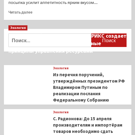
посыпка усилит аппетитность ярким вкусом....
Прочитать
Читать далее
больше
о
Экология
Закусочные
творожные
Дмитрий Кобылкин: площадка БРИКС создает
Найти:
палочки
возможность сформировать единые
(в
принципы управления ресурсами
духовке)
Экология
Из перечня поручений,
утверждённых президентом РФ
Владимиром Путиным по
реализации послания
Федеральному Собранию
Экология
С. Радионова: До 15 апреля
производителям и импортёрам
товаров необходимо сдать