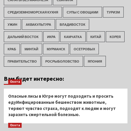
СРЕДИЗЕМНОМОРСКАЯ КУХНЯ
СУПЫ С ОВОЩАМИ
ТУРИЗМ
УЖИН
АКВАКУЛЬТУРА
ВЛАДИВОСТОК
ДАЛЬНИЙ ВОСТОК
ИКРА
КАМЧАТКА
КИТАЙ
КОРЕЯ
КРАБ
МИНТАЙ
МУРМАНСК
ОСЕТРОВЫХ
ПРАВИТЕЛЬСТВО
РОСРЫБОЛОВСТВО
ЯПОНИЯ
Вам будет интересно:
Охота
Опасные лисы в Югре могут подходить и просить
едуИнфицированные бешенством животные,
теряют чувство страха, подходят к людям и могут
заразить смертельной болезнью.
Охота