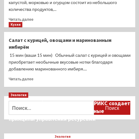
капустой, морковью и огурцом состоит из небольшого
количества продуктов,...
Прочитать
Читать далее
больше
Кухня
о
Салат
Салат с курицей, овощами и маринованным
с
имбирём
копчёной
курицей,
15 мин (ваши 15 мин) Обычный салат с курицей и овощами
пекинской
приобретает необычные вкусовые нотки благодаря
капустой,
добавлению маринованного имбиря....
морковью
и
Прочитать
Читать далее
огурцом
больше
о
Экология
Салат
с
Дмитрий Кобылкин: площадка БРИКС создает
Найти:
курицей,
возможность сформировать единые
овощами
принципы управления ресурсами
и
маринованным
имбирём
Экология