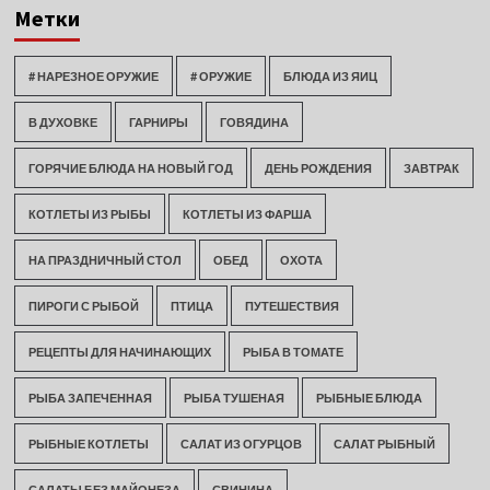
Метки
# НАРЕЗНОЕ ОРУЖИЕ
# ОРУЖИЕ
БЛЮДА ИЗ ЯИЦ
В ДУХОВКЕ
ГАРНИРЫ
ГОВЯДИНА
ГОРЯЧИЕ БЛЮДА НА НОВЫЙ ГОД
ДЕНЬ РОЖДЕНИЯ
ЗАВТРАК
КОТЛЕТЫ ИЗ РЫБЫ
КОТЛЕТЫ ИЗ ФАРША
НА ПРАЗДНИЧНЫЙ СТОЛ
ОБЕД
ОХОТА
ПИРОГИ С РЫБОЙ
ПТИЦА
ПУТЕШЕСТВИЯ
РЕЦЕПТЫ ДЛЯ НАЧИНАЮЩИХ
РЫБА В ТОМАТЕ
РЫБА ЗАПЕЧЕННАЯ
РЫБА ТУШЕНАЯ
РЫБНЫЕ БЛЮДА
РЫБНЫЕ КОТЛЕТЫ
САЛАТ ИЗ ОГУРЦОВ
САЛАТ РЫБНЫЙ
САЛАТЫ БЕЗ МАЙОНЕЗА
СВИНИНА