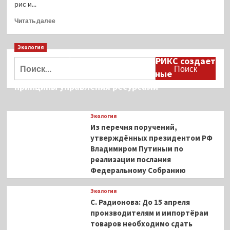
рис и...
Прочитать
Читать далее
больше
о
Экология
Салат
с
Дмитрий Кобылкин: площадка БРИКС создает
Найти:
рисом,
возможность сформировать единые
скумбрией,
принципы управления ресурсами
шпинатом
и
маслинами
Экология
Из перечня поручений,
утверждённых президентом РФ
Владимиром Путиным по
реализации послания
Федеральному Собранию
Экология
С. Радионова: До 15 апреля
производителям и импортёрам
товаров необходимо сдать