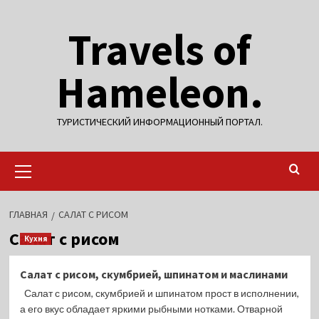
Перейти
Travels of
к
содержимому
Hameleon.
ТУРИСТИЧЕСКИЙ ИНФОРМАЦИОННЫЙ ПОРТАЛ.
Основное
меню
ГЛАВНАЯ
САЛАТ С РИСОМ
Салат с рисом
Кухня
Салат с рисом, скумбрией, шпинатом и маслинами
Салат с рисом, скумбрией и шпинатом прост в исполнении,
а его вкус обладает яркими рыбными нотками. Отварной