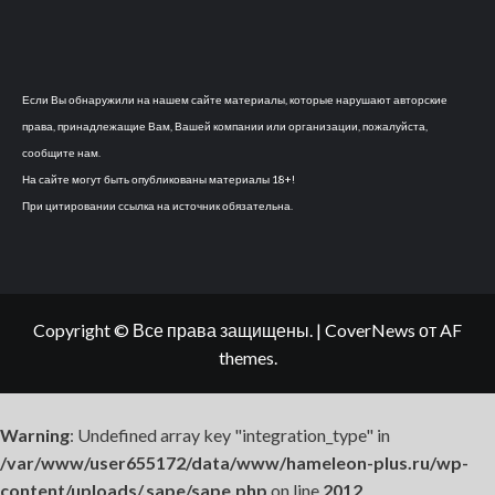
Если Вы обнаружили на нашем сайте материалы, которые нарушают авторские
права, принадлежащие Вам, Вашей компании или организации, пожалуйста,
сообщите нам.
На сайте могут быть опубликованы материалы 18+!
При цитировании ссылка на источник обязательна.
Copyright © Все права защищены.
|
CoverNews
от AF
themes.
Warning
: Undefined array key "integration_type" in
/var/www/user655172/data/www/hameleon-plus.ru/wp-
content/uploads/.sape/sape.php
on line
2012