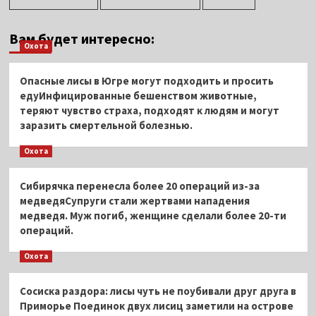
Вам будет интересно:
Охота
Опасные лисы в Югре могут подходить и просить
едуИнфицированные бешенством животные,
теряют чувство страха, подходят к людям и могут
заразить смертельной болезнью.
Охота
Сибирячка перенесла более 20 операций из-за
медведяСупруги стали жертвами нападения
медведя. Муж погиб, женщине сделали более 20-ти
операций.
Охота
Сосиска раздора: лисы чуть не поубивали друг друга в
Приморье Поединок двух лисиц заметили на острове