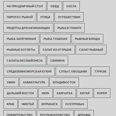
НА ПРАЗДНИЧНЫЙ СТОЛ
ОБЕД
ОХОТА
ПИРОГИ С РЫБОЙ
ПТИЦА
ПУТЕШЕСТВИЯ
РЕЦЕПТЫ ДЛЯ НАЧИНАЮЩИХ
РЫБА В ТОМАТЕ
РЫБА ЗАПЕЧЕННАЯ
РЫБА ТУШЕНАЯ
РЫБНЫЕ БЛЮДА
РЫБНЫЕ КОТЛЕТЫ
САЛАТ ИЗ ОГУРЦОВ
САЛАТ РЫБНЫЙ
САЛАТЫ БЕЗ МАЙОНЕЗА
СВИНИНА
СРЕДИЗЕМНОМОРСКАЯ КУХНЯ
СУПЫ С ОВОЩАМИ
ТУРИЗМ
УЖИН
АКВАКУЛЬТУРА
ВЛАДИВОСТОК
ДАЛЬНИЙ ВОСТОК
ИКРА
КАМЧАТКА
КИТАЙ
КОРЕЯ
КРАБ
МИНТАЙ
МУРМАНСК
ОСЕТРОВЫХ
ПРАВИТЕЛЬСТВО
РОСРЫБОЛОВСТВО
ЯПОНИЯ