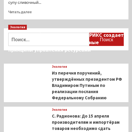
супу сливочный...
Прочитать
Читать далее
больше
о
Экология
Куриный
суп
Дмитрий Кобылкин: площадка БРИКС создает
Найти:
с
возможность сформировать единые
плавленым
принципы управления ресурсами
сыром
и
макаронами
Экология
Из перечня поручений,
утверждённых президентом РФ
Владимиром Путиным по
реализации послания
Федеральному Собранию
Экология
С. Радионова: До 15 апреля
производителям и импортёрам
товаров необходимо сдать