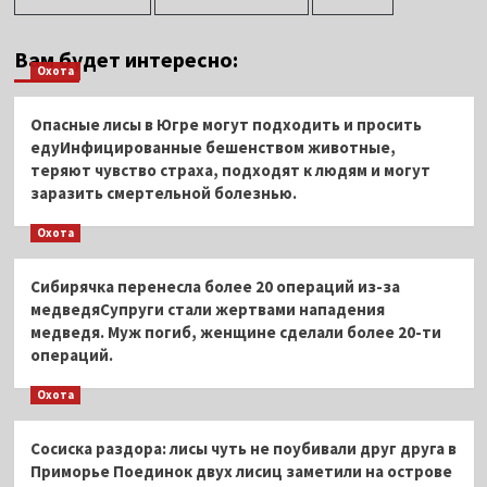
Вам будет интересно:
Охота
Опасные лисы в Югре могут подходить и просить
едуИнфицированные бешенством животные,
теряют чувство страха, подходят к людям и могут
заразить смертельной болезнью.
Охота
Сибирячка перенесла более 20 операций из-за
медведяСупруги стали жертвами нападения
медведя. Муж погиб, женщине сделали более 20-ти
операций.
Охота
Сосиска раздора: лисы чуть не поубивали друг друга в
Приморье Поединок двух лисиц заметили на острове