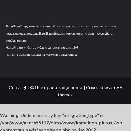
Если Вы обнаружили на нашем сайте материалы, которые нарушают авторские
права, принадлежащие Вам, Вашей компании или организации, пожалуйста,
сообщите нам.
На сайте могут быть опубликованы материалы 18+!
При цитировании ссылка на источник обязательна.
Copyright © Все права защищены.
|
CoverNews
от AF
themes.
Warning
: Undefined array key "integration_type" in
/var/www/user655172/data/www/hameleon-plus.ru/wp-
content/uploads/.sape/sape.php
on line
2012