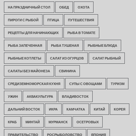
НА ПРАЗДНИЧНЫЙ СТОЛ
ОБЕД
ОХОТА
ПИРОГИ С РЫБОЙ
ПТИЦА
ПУТЕШЕСТВИЯ
РЕЦЕПТЫ ДЛЯ НАЧИНАЮЩИХ
РЫБА В ТОМАТЕ
РЫБА ЗАПЕЧЕННАЯ
РЫБА ТУШЕНАЯ
РЫБНЫЕ БЛЮДА
РЫБНЫЕ КОТЛЕТЫ
САЛАТ ИЗ ОГУРЦОВ
САЛАТ РЫБНЫЙ
САЛАТЫ БЕЗ МАЙОНЕЗА
СВИНИНА
СРЕДИЗЕМНОМОРСКАЯ КУХНЯ
СУПЫ С ОВОЩАМИ
ТУРИЗМ
УЖИН
АКВАКУЛЬТУРА
ВЛАДИВОСТОК
ДАЛЬНИЙ ВОСТОК
ИКРА
КАМЧАТКА
КИТАЙ
КОРЕЯ
КРАБ
МИНТАЙ
МУРМАНСК
ОСЕТРОВЫХ
ПРАВИТЕЛЬСТВО
РОСРЫБОЛОВСТВО
ЯПОНИЯ