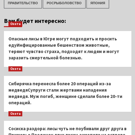
ПРАВИТЕЛЬСТВО
РОСРЫБОЛОВСТВО
ЯПОНИЯ
Вам будет интересно:
Охота
Опасные лисы в Югре могут подходить и просить
едуИнфицированные бешенством животные,
теряют чувство страха, подходят к людям и могут
заразить смертельной болезнью.
Охота
Сибирячка перенесла более 20 операций из-за
медведяСупруги стали жертвами нападения
медведя. Муж погиб, женщине сделали более 20-ти
операций.
Охота
Сосиска раздора: лисы чуть не поубивали друг друга в
Приморье Поединок двух лисиц заметили на острове