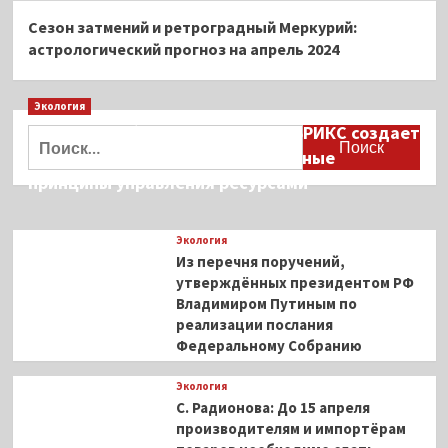
Сезон затмений и ретроградный Меркурий:
астрологический прогноз на апрель 2024
Экология
Дмитрий Кобылкин: площадка БРИКС создает
Найти:
возможность сформировать единые
принципы управления ресурсами
Экология
Из перечня поручений,
утверждённых президентом РФ
Владимиром Путиным по
реализации послания
Федеральному Собранию
Экология
С. Радионова: До 15 апреля
производителям и импортёрам