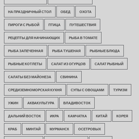
НА ПРАЗДНИЧНЫЙ СТОЛ
ОБЕД
ОХОТА
ПИРОГИ С РЫБОЙ
ПТИЦА
ПУТЕШЕСТВИЯ
РЕЦЕПТЫ ДЛЯ НАЧИНАЮЩИХ
РЫБА В ТОМАТЕ
РЫБА ЗАПЕЧЕННАЯ
РЫБА ТУШЕНАЯ
РЫБНЫЕ БЛЮДА
РЫБНЫЕ КОТЛЕТЫ
САЛАТ ИЗ ОГУРЦОВ
САЛАТ РЫБНЫЙ
САЛАТЫ БЕЗ МАЙОНЕЗА
СВИНИНА
СРЕДИЗЕМНОМОРСКАЯ КУХНЯ
СУПЫ С ОВОЩАМИ
ТУРИЗМ
УЖИН
АКВАКУЛЬТУРА
ВЛАДИВОСТОК
ДАЛЬНИЙ ВОСТОК
ИКРА
КАМЧАТКА
КИТАЙ
КОРЕЯ
КРАБ
МИНТАЙ
МУРМАНСК
ОСЕТРОВЫХ