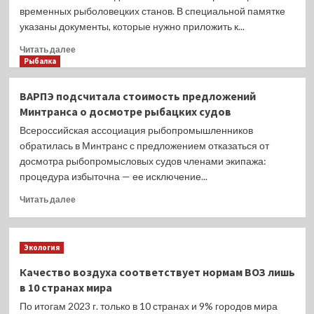
сцифоидные
временных рыболовецких станов. В специальной памятке
медузыВ
указаны документы, которые нужно приложить к...
результате
климатических
Прочитать
Читать далее
изменений
больше
Рыбалка
в
о
Азово-
Рыбакам
ВАРПЭ подсчитала стоимость предложений
Черноморском
Сахалина
Минтранса о досмотре рыбацких судов
регионе
и
наблюдается
Курил
Всероссийская ассоциация рыбопромышленников
сокращение
напомнили
обратилась в Минтранс с предложением отказаться от
пресного
о
досмотра рыбопромысловых судов членами экипажа:
стока
согласовании
процедура избыточна — ее исключение...
и
для
повышение
станов
Прочитать
Читать далее
температуры,
больше
что
о
привело
ВАРПЭ
к
Экология
подсчитала
росту
стоимость
Качество воздуха соответствует нормам ВОЗ лишь
испарения
предложений
воды
в 10 странах мира
Минтранса
с
о
По итогам 2023 г. только в 10 странах и 9% городов мира
поверхности.