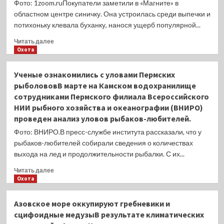
Фото: 1zoom.ruПокупатели заметили в «Магните» в
рукаве)
областном центре синичку. Она устроилась среди выпечки и
потихоньку клевала буханку, нанося ущерб популярной...
Прочитать
Читать далее
больше
Охота
о
В
Ученые ознакомились с уловами Пермских
кемеровский
рыболововВ марте на Камском водохранилище
«Магнит»
сотрудниками Пермского филиала Всероссийского
на
НИИ рыбного хозяйства и океанографии (ВНИРО)
полку
с
проведен анализ уловов рыбаков-любителей.
хлебом
Фото: ВНИРО.В пресс-службе института рассказали, что у
залетела
рыбаков-любителей собирали сведения о количествах
синица
выхода на лед и продолжительности рыбалки. С их...
(видео)Умная
птица
Прочитать
Читать далее
нашла
больше
Охота
способ
о
покушать.
Ученые
Азовское море оккупируют гребневики и
ознакомились
сцифоидные медузыВ результате климатических
с