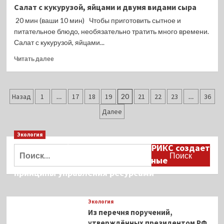
Шоколадные
Салат с кукурузой, яйцами и двумя видами сыра
овсяные
20 мин (ваши 10 мин) Чтобы приготовить сытное и
оладьи
на
питательное блюдо, необязательно тратить много времени.
кефире
Салат с кукурузой, яйцами...
Прочитать
Читать далее
больше
о
Салат
Пагинация
с
Назад
1
…
17
18
19
20
21
22
23
…
36
кукурузой,
записей
Далее
яйцами
и
двумя
Экология
видами
Дмитрий Кобылкин: площадка БРИКС создает
Найти:
сыра
возможность сформировать единые
принципы управления ресурсами
Экология
Из перечня поручений,
утверждённых президентом РФ