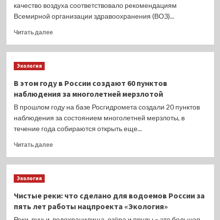
досмотре
качество воздуха соответствовало рекомендациям
Как
рыбацких
Всемирной организации здравоохранения (ВОЗ)...
следствие
судов
увеличилась
Прочитать
Читать далее
соленость
больше
Азовского
о
моря,
Качество
что
Экология
воздуха
создало
соответствует
условия
В этом году в России создают 60 пунктов
нормам
для
наблюдения за многолетней мерзлотой
ВОЗ
массового
лишь
В прошлом году на базе Росгидромета создали 20 пунктов
развития
в
наблюдения за состоянием многолетней мерзлоты, в
медуз,
10
течение года собираются открыть еще...
которые
странах
мешают
мира
Прочитать
Читать далее
формированию
больше
промысловых
о
запасов
В
пелагических
Экология
этом
рыб
году
и
Чистые реки: что сделано для водоемов России за
в
затрудняют
пять лет работы нацпроекта «Экология»
России
прибрежное
создают
Реки, ручьи, водохранилища, озёра и пруды – это большая