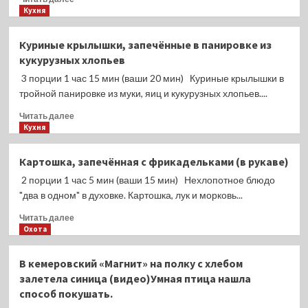
больше
Кухня
видео
о
продолжительностью
Гречка
до
Куриные крылышки, запечённые в панировке из
с
60
кукурузных хлопьев
рисом
секунд
и
3 порции 1 час 15 мин (ваши 20 мин) Куриные крылышки в
фаршем
тройной панировке из муки, яиц и кукурузных хлопьев....
(на
Прочитать
сковороде)
Читать далее
больше
Кухня
о
Куриные
Картошка, запечённая с фрикадельками (в рукаве)
крылышки,
2 порции 1 час 5 мин (ваши 15 мин) Нехлопотное блюдо
запечённые
в
"два в одном" в духовке. Картошка, лук и морковь...
панировке
Прочитать
Читать далее
из
больше
Охота
кукурузных
о
хлопьев
Картошка,
В кемеровский «Магнит» на полку с хлебом
запечённая
залетела синица (видео)Умная птица нашла
с
способ покушать.
фрикадельками
(в