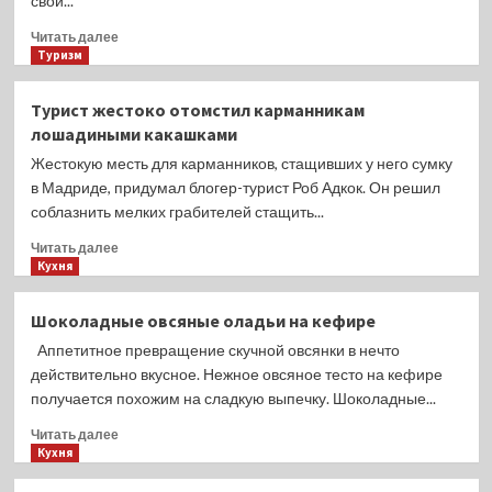
свой...
поличным
Прочитать
Читать далее
больше
Туризм
о
Россиянин
Турист жестоко отомстил карманникам
сообщил,
лошадиными какашками
почему
немцы
Жестокую месть для карманников, стащивших у него сумку
боятся
в Мадриде, придумал блогер-турист Роб Адкок. Он решил
российских
соблазнить мелких грабителей стащить...
туристов
Прочитать
Читать далее
больше
Кухня
о
Турист
Шоколадные овсяные оладьи на кефире
жестоко
Аппетитное превращение скучной овсянки в нечто
отомстил
карманникам
действительно вкусное. Нежное овсяное тесто на кефире
лошадиными
получается похожим на сладкую выпечку. Шоколадные...
какашками
Прочитать
Читать далее
больше
Кухня
о