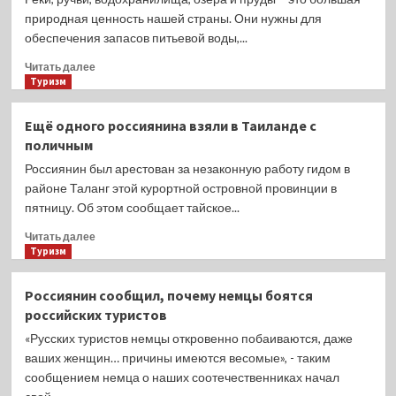
рыболовства,
60
природная ценность нашей страны. Они нужны для
забивая
пунктов
орудия
обеспечения запасов питьевой воды,...
наблюдения
лова.
за
Прочитать
Читать далее
многолетней
больше
Туризм
мерзлотой
о
Чистые
Ещё одного россиянина взяли в Таиланде с
реки:
поличным
что
сделано
Россиянин был арестован за незаконную работу гидом в
для
районе Таланг этой курортной островной провинции в
водоемов
пятницу. Об этом сообщает тайское...
России
за
Прочитать
Читать далее
пять
больше
Туризм
лет
о
работы
Ещё
Россиянин сообщил, почему немцы боятся
нацпроекта
одного
российских туристов
«Экология»
россиянина
взяли
«Русских туристов немцы откровенно побаиваются, даже
в
ваших женщин… причины имеются весомые», - таким
Таиланде
сообщением немца о наших соотечественниках начал
с