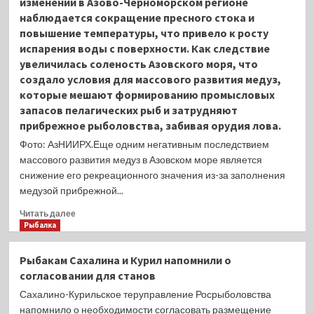
изменений в Азово-Черноморском регионе
уловами
наблюдается сокращение пресного стока и
Пермских
рыболововВ
повышение температуры, что привело к росту
марте
испарения воды с поверхности. Как следствие
на
увеличилась соленость Азовского моря, что
Камском
создало условия для массового развития медуз,
водохранилище
которые мешают формированию промысловых
сотрудниками
запасов пелагических рыб и затрудняют
Пермского
филиала
прибрежное рыболовства, забивая орудия лова.
Всероссийского
Фото: АзНИИРХ.Еще одним негативным последствием
НИИ
массового развития медуз в Азовском море является
рыбного
снижение его рекреационного значения из-за заполнения
хозяйства
и
медузой прибрежной...
океанографии
Прочитать
Читать далее
(ВНИРО)
больше
Рыбалка
проведен
о
анализ
Азовское
уловов
Рыбакам Сахалина и Курил напомнили о
море
рыбаков-
согласовании для станов
оккупируют
любителей.
гребневики
Сахалино-Курильское теруправление Росрыболовства
и
напомнило о необходимости согласовать размещение