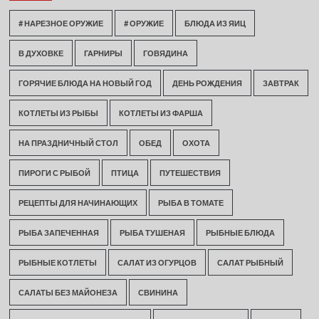
# НАРЕЗНОЕ ОРУЖИЕ
# ОРУЖИЕ
БЛЮДА ИЗ ЯИЦ
В ДУХОВКЕ
ГАРНИРЫ
ГОВЯДИНА
ГОРЯЧИЕ БЛЮДА НА НОВЫЙ ГОД
ДЕНЬ РОЖДЕНИЯ
ЗАВТРАК
КОТЛЕТЫ ИЗ РЫБЫ
КОТЛЕТЫ ИЗ ФАРША
НА ПРАЗДНИЧНЫЙ СТОЛ
ОБЕД
ОХОТА
ПИРОГИ С РЫБОЙ
ПТИЦА
ПУТЕШЕСТВИЯ
РЕЦЕПТЫ ДЛЯ НАЧИНАЮЩИХ
РЫБА В ТОМАТЕ
РЫБА ЗАПЕЧЕННАЯ
РЫБА ТУШЕНАЯ
РЫБНЫЕ БЛЮДА
РЫБНЫЕ КОТЛЕТЫ
САЛАТ ИЗ ОГУРЦОВ
САЛАТ РЫБНЫЙ
САЛАТЫ БЕЗ МАЙОНЕЗА
СВИНИНА