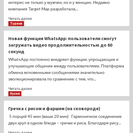
интерес не только у мужчин, но и у женщин. Недавно
компания Target Map разработала...
Прочитать
Читать далее
больше
Туризм
о
Учёные
Новая функция WhatsApp: пользователи смогут
сравнили
загружать видео продолжительностью до 60
длину
секунд
мужских
пенисов
WhatsApp постоянно внедряет функции, упрощающие и
у
улучшающие общение между пользователями. Платформа
разных
обмена мгновенными сообщениями значительно
народов
эволюционировала по сравнению с тем, что...
мира
Прочитать
Читать далее
больше
Кухня
о
Новая
Гречка с рисом и фаршем (на сковороде)
функция
5 порций 45 мин (ваши 20 мин) Гармоничное соединение
WhatsApp:
пользователи
двух круп в одном блюде – гречки и риса. Благодаря рису...
смогут
Прочитать
Читать далее
загружать