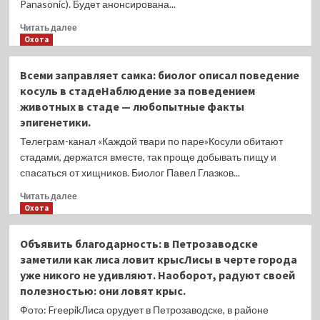
Panasonic). Будет анонсирована...
Прочитать
Читать далее
больше
Охота
о
Sigma
Всеми заправляет самка: биолог описал поведение
50mm
косуль в стадеНаблюдение за поведением
F/1.2
животных в стаде — любопытные факты
DG
эпигенетики.
DN
| Art
Телеграм-канал «Каждой твари по паре»Косули обитают
выйдет
стадами, держатся вместе, так проще добывать пищу и
для
спасаться от хищников. Биолог Павел Глазков...
Sony
и
Прочитать
Читать далее
L-
больше
Охота
mount
о
Всеми
Объявить благодарность: в Петрозаводске
заправляет
заметили как лиса ловит крысЛисы в черте города
самка:
уже никого не удивляют. Наоборот, радуют своей
биолог
полезностью: они ловят крыс.
описал
поведение
Фото: FreepikЛиса орудует в Петрозаводске, в районе
косуль