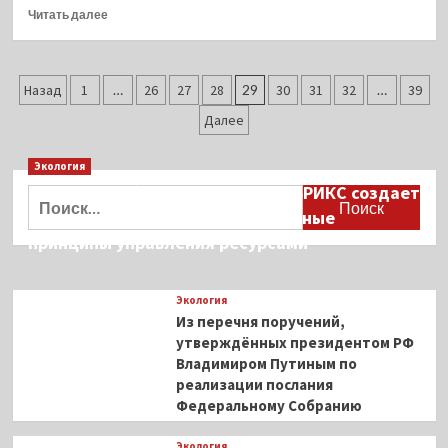
Прочитать
овощном
Читать далее
больше
соусе
о
Рыба,
Пагинация
запечённая
Назад
1
…
26
27
28
29
30
31
32
…
39
с
записей
Далее
яблоком
и
брынзой
Экология
Дмитрий Кобылкин: площадка БРИКС создает
Найти:
возможность сформировать единые
принципы управления ресурсами
Экология
Из перечня поручений,
утверждённых президентом РФ
Владимиром Путиным по
реализации послания
Федеральному Собранию
Экология