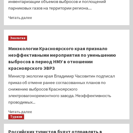
инвентаризации объемов выбросов и поглощений
парниковых газов на территории региона....
Прочитать
Читать далее
больше
о
Минэкологии:
Экология
в
Подмосковье
Минэкологии Красноярского края признало
пройдет
неэффективными мероприятия по уменьшению
инвентаризация
выбросов в период НМУ в отношении
объемов
красноярского ЭВРЗ
выбросов
и
Министр экологии края Владимир Часовитин подписал
поглощения
приказ об отмене ранее согласованных планов по
парниковых
снижению выбросов Красноярского
газов
электровагоноремонтного завода. Неэффективность
проводимых...
Прочитать
Читать далее
больше
Туризм
о
Минэкологии
Российских туристов будут отправлять в