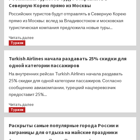
Красноярского
Северную Корею прямо из Москвы
края
признало
Российских туристов будут отправлять в Северную Корею
неэффективными
прямо из Москвы: вслед за Владивостоком и московская
мероприятия
туристическая компания предложила новые туры...
по
уменьшению
Прочитать
Читать далее
выбросов
больше
Туризм
в
о
период
Российских
Turkish Airlines начала раздавать 25% скидки для
НМУ
туристов
одной категории пассажиров
в
будут
отношении
отправлять
На внутренних рейсах Turkish Airlines начала раздавать
красноярского
в
25% скидки для одной категории пассажиров. Согласно
ЭВРЗ
Северную
сообщению авиакомпании, турецкий нацперевозчик
Корею
предоставит 25%...
прямо
из
Прочитать
Читать далее
Москвы
больше
Туризм
о
Turkish
Раскрыты самые популярные города России и
Airlines
заграницы для отдыха на майские праздники
начала
раздавать