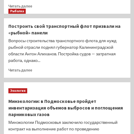
своей
кровососов
Прочитать
Читать далее
полезностью:
принесла
больше
Рыбалка
они
неприятные
о
ловят
минуты
РЖД:
Построить свой транспортный флот призвали на
крыс.
пострадавшим.
В
«рыбной» панели
феврале
перевозки
Вопросы строительства транспортного флота для нужд
рыбы
рыбной отрасли поднял губернатор Калининградской
из
области Антон Алиханов. Постройка судов — затратная
Приморья
работа, однако...
выросли
на
Прочитать
Читать далее
четверть
больше
о
Построить
Экология
свой
транспортный
Минэкологии: в Подмосковье пройдет
флот
инвентаризация объемов выбросов и поглощения
призвали
парниковых газов
на
«рыбной»
Минэкологии Подмосковья заключило государственный
панели
контракт на выполнение работ по проведению