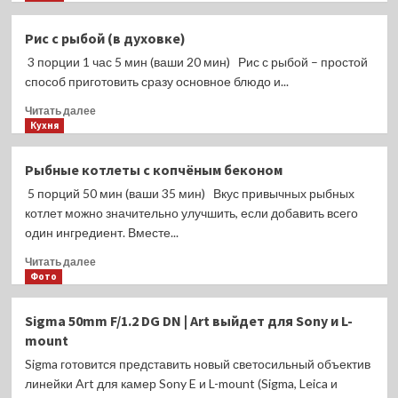
о
летом-2024
Рыба,
Рис с рыбой (в духовке)
томлёная
3 порции 1 час 5 мин (ваши 20 мин) Рис с рыбой – простой
в
томатном
способ приготовить сразу основное блюдо и...
соусе
Прочитать
Читать далее
с
больше
Кухня
черносливом
о
Рис
Рыбные котлеты с копчёным беконом
с
5 порций 50 мин (ваши 35 мин) Вкус привычных рыбных
рыбой
(в
котлет можно значительно улучшить, если добавить всего
духовке)
один ингредиент. Вместе...
Прочитать
Читать далее
больше
Фото
о
Рыбные
Sigma 50mm F/1.2 DG DN | Art выйдет для Sony и L-
котлеты
mount
с
копчёным
Sigma готовится представить новый светосильный объектив
беконом
линейки Art для камер Sony E и L-mount (Sigma, Leica и