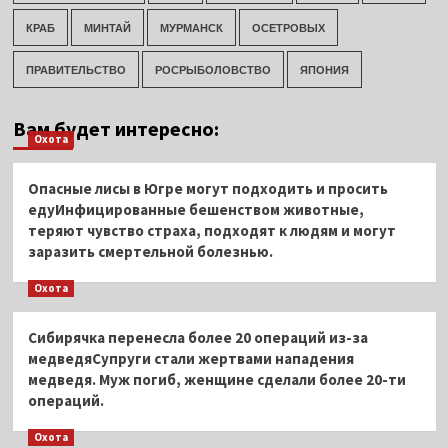
КРАБ
МИНТАЙ
МУРМАНСК
ОСЕТРОВЫХ
ПРАВИТЕЛЬСТВО
РОСРЫБОЛОВСТВО
ЯПОНИЯ
Вам будет интересно:
Охота
Опасные лисы в Югре могут подходить и просить
едуИнфицированные бешенством животные,
теряют чувство страха, подходят к людям и могут
заразить смертельной болезнью.
Охота
Сибирячка перенесла более 20 операций из-за
медведяСупруги стали жертвами нападения
медведя. Муж погиб, женщине сделали более 20-ти
операций.
Охота