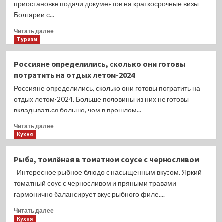
приостановке подачи документов на краткосрочные визы
Болгарии с...
Прочитать
Читать далее
больше
Туризм
о
Болгария
Россияне определились, сколько они готовы
приостанавливает
потратить на отдых летом-2024
выдачу
виз
Россияне определились, сколько они готовы потратить на
россиянам
отдых летом-2024. Больше половины из них не готовы
вкладываться больше, чем в прошлом...
Прочитать
Читать далее
больше
Кухня
о
Россияне
Рыба, томлёная в томатном соусе с черносливом
определились,
Интересное рыбное блюдо с насыщенным вкусом. Яркий
сколько
они
томатный соус с черносливом и пряными травами
готовы
гармонично балансирует вкус рыбного филе....
потратить
Прочитать
на
Читать далее
больше
Кухня
отдых