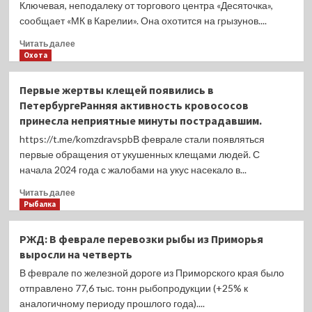
Ключевая, неподалеку от торгового центра «Десяточка»,
в
сообщает «МК в Карелии». Она охотится на грызунов....
стадеНаблюдение
за
Прочитать
Читать далее
поведением
больше
Охота
животных
о
в
Объявить
Первые жертвы клещей появились в
стаде
благодарность:
—
ПетербургеРанняя активность кровососов
в
любопытные
принесла неприятные минуты пострадавшим.
Петрозаводске
факты
заметили
https://t.me/komzdravspbВ феврале стали появляться
эпигенетики.
как
первые обращения от укушенных клещами людей. С
лиса
начала 2024 года с жалобами на укус насекало в...
ловит
крысЛисы
Прочитать
Читать далее
в
больше
Рыбалка
черте
о
города
Первые
РЖД: В феврале перевозки рыбы из Приморья
уже
жертвы
выросли на четверть
никого
клещей
не
появились
В феврале по железной дороге из Приморского края было
удивляют.
в
отправлено 77,6 тыс. тонн рыбопродукции (+25% к
Наоборот,
ПетербургеРанняя
аналогичному периоду прошлого года)....
радуют
активность