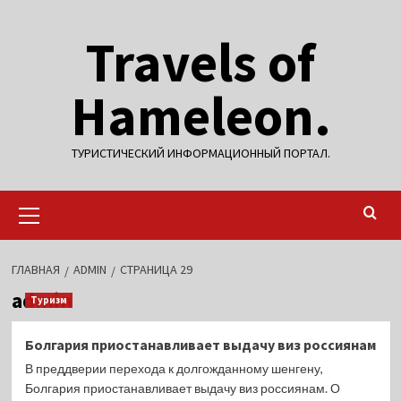
Перейти
Travels of
к
содержимому
Hameleon.
ТУРИСТИЧЕСКИЙ ИНФОРМАЦИОННЫЙ ПОРТАЛ.
Основное
меню
ГЛАВНАЯ
ADMIN
СТРАНИЦА 29
admin
Туризм
Болгария приостанавливает выдачу виз россиянам
В преддверии перехода к долгожданному шенгену,
Болгария приостанавливает выдачу виз россиянам. О