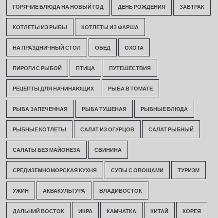
ГОРЯЧИЕ БЛЮДА НА НОВЫЙ ГОД
ДЕНЬ РОЖДЕНИЯ
ЗАВТРАК
КОТЛЕТЫ ИЗ РЫБЫ
КОТЛЕТЫ ИЗ ФАРША
НА ПРАЗДНИЧНЫЙ СТОЛ
ОБЕД
ОХОТА
ПИРОГИ С РЫБОЙ
ПТИЦА
ПУТЕШЕСТВИЯ
РЕЦЕПТЫ ДЛЯ НАЧИНАЮЩИХ
РЫБА В ТОМАТЕ
РЫБА ЗАПЕЧЕННАЯ
РЫБА ТУШЕНАЯ
РЫБНЫЕ БЛЮДА
РЫБНЫЕ КОТЛЕТЫ
САЛАТ ИЗ ОГУРЦОВ
САЛАТ РЫБНЫЙ
САЛАТЫ БЕЗ МАЙОНЕЗА
СВИНИНА
СРЕДИЗЕМНОМОРСКАЯ КУХНЯ
СУПЫ С ОВОЩАМИ
ТУРИЗМ
УЖИН
АКВАКУЛЬТУРА
ВЛАДИВОСТОК
ДАЛЬНИЙ ВОСТОК
ИКРА
КАМЧАТКА
КИТАЙ
КОРЕЯ