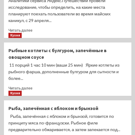
Аналитики сервиса Яндекс.Путешествий провели
25%
исследование, чтобы определить, на какие места
скидки
планируют поехать пользователи во время майских
для
каникул, с 29 апреля...
одной
категории
Прочитать
Читать далее
пассажиров
больше
Кухня
о
Раскрыты
Рыбные котлеты с булгуром, запечённые в
самые
овощном соусе
популярные
города
11 порций 1 час 10 мин (ваши 25 мин) Яркие котлеты из
России
рыбного фарша, дополненные булгуром для сытности и
и
более...
заграницы
для
Прочитать
Читать далее
отдыха
больше
Кухня
на
о
майские
Рыбные
Рыба, запечённая с яблоком и брынзой
праздники
котлеты
Рыба, запечённая с яблоком и брынзой, готовится по
с
булгуром,
принципу мяса по-французски. Рыбное филе
запечённые
предварительно обжаривается, а затем запекается под...
в