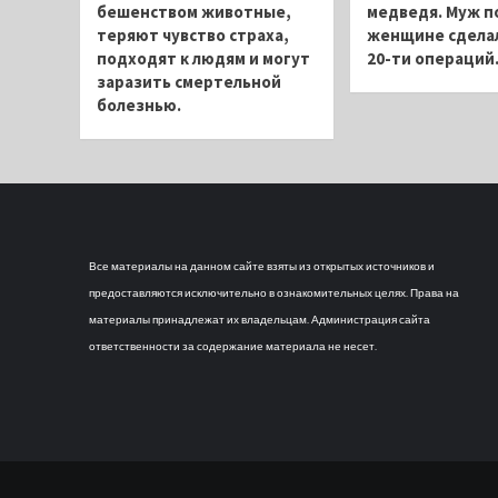
бешенством животные,
медведя. Муж п
теряют чувство страха,
женщине сдела
подходят к людям и могут
20-ти операций
заразить смертельной
болезнью.
Все материалы на данном сайте взяты из открытых источников и
предоставляются исключительно в ознакомительных целях. Права на
материалы принадлежат их владельцам. Администрация сайта
ответственности за содержание материала не несет.