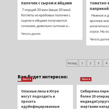
палочек с сыром и яйцами
томатно-
аэропортах
паприкой
7 порций 30 мин (ваши 30 мин)
Котлеты из крабовых палочек с
Нежное и д
сыром и яйцами получаются
кролика зна
сочными, довольно сытным и...
аппетитност
соусе. На ос
Прочитать
Читать далее
больше
Читать дале
о
Котлеты
из
крабовых
Пагинация
палочек
Назад
1
2
3
4
с
записей
сыром
и
Вам будет интересно:
Охота
яйцами
Охота
Опасные лисы в Югре
Сибирячка пере
могут подходить и
более 20 операц
просить
медведяСупруги
едуИнфицированные
жертвами напа