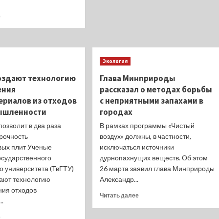
сельдь
виды
Прочитать
Охотского
е
животных
больше
моря
обитают
о
демонстрируют
в
В
стабильность
регионе,
Краснодаре
сколько
мужчина
Экология
человек
закидывал
занимаются
создают технологию
Глава Минприроды
сети
охотой
ения
рассказал о методах борьбы
с
и
опоры
ериалов из отходов
с неприятными запахами в
какова
Тургеневского
ышленности
городах
стоимость
моста60-
охотничьих
озволит в два раза
В рамках программы «Чистый
летний
ресурсов.
рыбак
прочность
воздух» должны, в частности,
забрался
вых плит Ученые
исключаться источники
на
осударственного
дурнопахнущих веществ. Об этом
опору
о университета (ТвГТУ)
26 марта заявил глава Минприроды
моста
ают технологию
Александр...
и
ния отходов
испугался
Прочитать
Читать далее
..
высоты.
больше
о
Прочитать
е