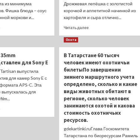
та из минимума
Дрожжевая лепёшка с золотистой
в. Фишка блюда – соус
корочкой и аппетитной начинкой из
нной моркови и...
картофеля и сыра отлично...
Прочитать
Прочитать
е
Читать далее
больше
больше
о
о
Охота
Макароны
Дрожжевая
в
лепёшка
an 35mm
В Татарстане 60 тысяч
морковно-
с
дставлен для Sony E
человек имеют охотничьи
сырном
картофельной
соусе
начинкой
билетыПо завершении
Tartisan выпустила
зимнего маршрутного учета
тив для камер Sony E с
определено, сколько и какие
формата APS-C. Эта
виды животных обитают в
е выпускалась для
регионе, сколько человек
ilm...
занимаются охотой и какова
Прочитать
е
стоимость охотничьих
больше
ресурсов.
о
TTAr­
gdekartinki.ruГлава Госкомитета
ti­
Татарстана по биоресурсам Рамиль
san