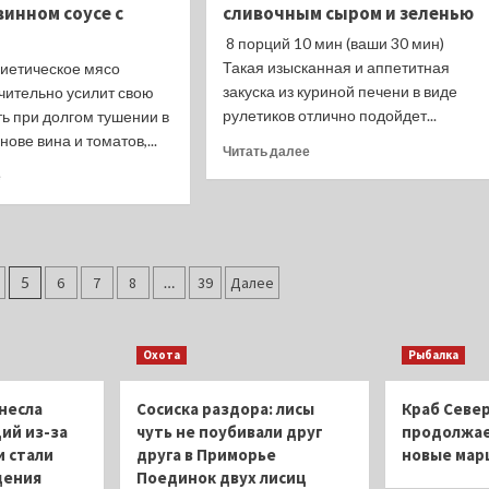
винном соусе с
сливочным сыром и зеленью
новом
есть
мошенничестве
проблемы
8 порций 10 мин (ваши 30 мин)
на
Такая изысканная и аппетитная
иетическое мясо
известной
закуска из куриной печени в виде
чительно усилит свою
платформе
рулетиков отлично подойдет...
ь при долгом тушении в
бронирования:
нове вина и томатов,...
туристы
Прочитать
Читать далее
стали
больше
Прочитать
е
терять
о
больше
огромные
Печёночные
о
суммы
рулетики
Кролик,
на
со
томлённый
ровном
сливочным
в
5
6
7
8
…
39
Далее
месте
сыром
томатно-
и
винном
зеленью
соусе
Охота
Рыбалка
с
паприкой
несла
Сосиска раздора: лисы
Краб Север
ий из-за
чуть не поубивали друг
продолжае
 стали
друга в Приморье
новые ма
дения
Поединок двух лисиц