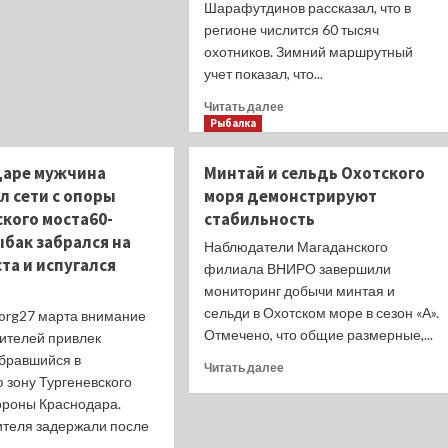
Шарафутдинов рассказал, что в
35mm
регионе числится 60 тысяч
F/1.8 представлен
для
охотников. Зимний маршрутный
Sony
учет показал, что...
E
Прочитать
Читать далее
больше
Рыбалка
о
В
даре мужчина
Минтай и сельдь Охотского
Татарстане
л сети с опоры
моря демонстрируют
60
ского моста60-
стабильность
тысяч
человек
ыбак забрался на
Наблюдатели Магаданского
имеют
та и испугался
филиала ВНИРО завершили
охотничьи
мониторинг добычи минтая и
билетыПо
сельди в Охотском море в сезон «А».
завершении
a.org27 марта внимание
зимнего
Отмечено, что общие размерные,...
ителей привлек
маршрутного
абравшийся в
Прочитать
Читать далее
учета
 зону Тургеневского
больше
определено,
тороны Краснодара.
о
сколько
Минтай
ителя задержали после
и
и
какие