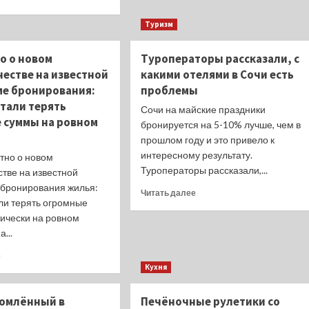
Глава
больше
Минприроды
о
Туризм
рассказал
В
о
Твери
о о новом
Туроператоры рассказали, с
методах
создают
борьбы
естве на известной
какими отелями в Сочи есть
технологию
с
изготовления
е бронирования:
проблемы
неприятными
стройматериалов
стали терять
Сочи на майские праздники
запахами
из
 суммы на ровном
в
бронируется на 5-10% лучше, чем в
отходов
городах
химпромышленности
прошлом году и это привело к
интересному результату.
тно о новом
Туроператоры рассказали,...
тве на известной
бронирования жилья:
Прочитать
Читать далее
ли терять огромные
больше
ически на ровном
о
Туроператоры
...
рассказали,
Прочитать
е
с
больше
Кухня
какими
о
отелями
Рассказано
в
томлённый в
Печёночные рулетики со
о
Сочи