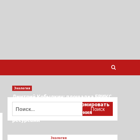
Экология
Дмитрий Кобылкин: площадка БРИКС
создает возможность сформировать
Найти:
единые принципы управления
ресурсами
Экология